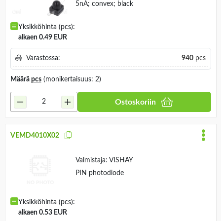
5nA; convex; black
Yksikköhinta (pcs):
alkaen 0.49 EUR
Varastossa:
940
pcs
Määrä
pcs
(monikertaisuus: 2)
Ostoskoriin
VEMD4010X02
Valmistaja:
VISHAY
PIN photodiode
Yksikköhinta (pcs):
alkaen 0.53 EUR