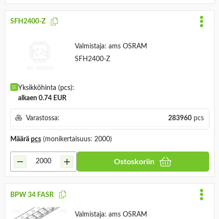
SFH2400-Z
Valmistaja:
ams OSRAM
SFH2400-Z
Yksikköhinta (pcs):
alkaen 0.74 EUR
Varastossa:
283960
pcs
Määrä
pcs
(monikertaisuus: 2000)
Ostoskoriin
BPW 34 FASR
Valmistaja:
ams OSRAM