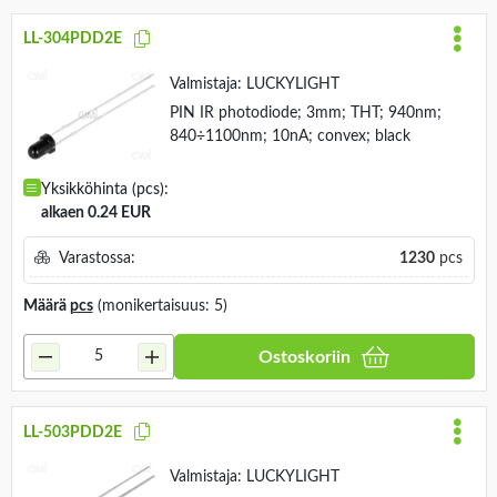
LL-304PDD2E
Valmistaja:
LUCKYLIGHT
PIN IR photodiode; 3mm; THT; 940nm;
840÷1100nm; 10nA; convex; black
Yksikköhinta (pcs):
alkaen 0.24 EUR
Varastossa:
1230
pcs
Määrä
pcs
(monikertaisuus: 5)
Ostoskoriin
LL-503PDD2E
Valmistaja:
LUCKYLIGHT