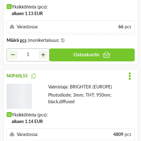
Valmistaja:
NTE Electronics
Photodiode; THT; 900nm; 120°; 30nA; flat;
150mW; Dim: 5.05x6.5x3.7mm
Yksikköhinta (pcs):
alkaen 1.13 EUR
Varastossa:
66
pcs
Määrä
pcs
(monikertaisuus: 1)
Ostoskoriin
N0P60L55
Valmistaja:
BRIGHTEK (EUROPE)
Photodiode; 3mm; THT; 950nm;
black,diffused