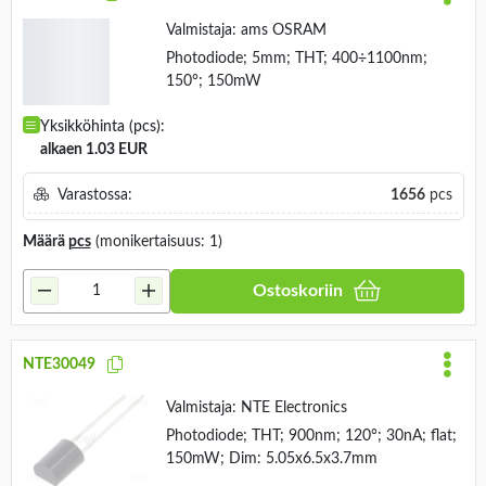
Ostoskoriin
SFH 203 P
Valmistaja:
ams OSRAM
Photodiode; 5mm; THT; 400÷1100nm;
150°; 150mW
Yksikköhinta (pcs):
alkaen 1.03 EUR
Varastossa:
1656
pcs
Määrä
pcs
(monikertaisuus: 1)
Ostoskoriin
NTE30049