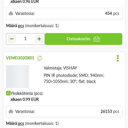
Yksikköhinta (pcs):
alkaen 0.96 EUR
Varastossa:
454
pcs
Määrä
pcs
(monikertaisuus: 1)
Ostoskoriin
VEMD2020X01
Valmistaja:
VISHAY
PIN IR photodiode; SMD; 940nm;
750÷1050nm; 30°; flat; black
Yksikköhinta (pcs):
alkaen 0.99 EUR