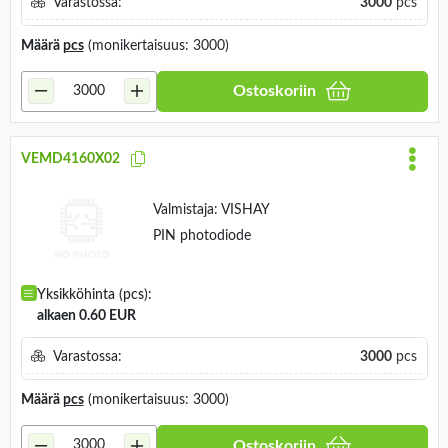
Varastossa:
3000
pcs
Määrä
pcs
(monikertaisuus: 3000)
Ostoskoriin
VEMD4160X02
Valmistaja:
VISHAY
PIN photodiode
Yksikköhinta (pcs):
alkaen 0.60 EUR
Varastossa:
3000
pcs
Määrä
pcs
(monikertaisuus: 3000)
Ostoskoriin