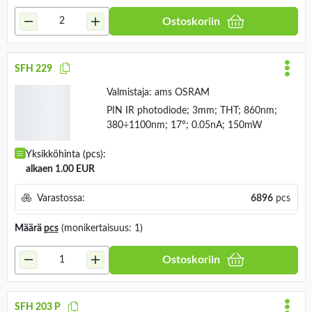
Varastossa:
26153
pcs
Määrä
pcs
(monikertaisuus: 1)
Ostoskoriin
SFH 229
Valmistaja:
ams OSRAM
PIN IR photodiode; 3mm; THT; 860nm;
380÷1100nm; 17°; 0.05nA; 150mW
Yksikköhinta (pcs):
alkaen 1.00 EUR
Varastossa:
6896
pcs
Määrä
pcs
(monikertaisuus: 1)