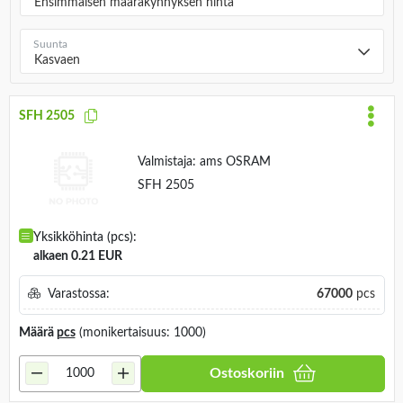
Ensimmäisen määräkynnyksen hinta
Suunta
Kasvaen
SFH 2505
Valmistaja:
ams OSRAM
SFH 2505
Yksikköhinta (pcs):
alkaen 0.21 EUR
Varastossa:
67000
pcs
Määrä
pcs
(monikertaisuus: 1000)
Ostoskoriin