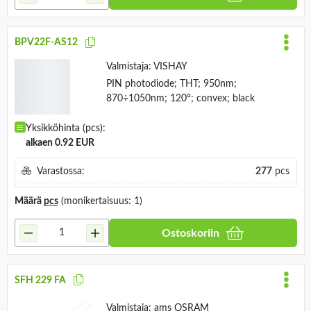
Ostoskoriin
BPV22F-AS12
Valmistaja:
VISHAY
PIN photodiode; THT; 950nm;
870÷1050nm; 120°; convex; black
Yksikköhinta (pcs):
alkaen 0.92 EUR
Varastossa:
277
pcs
Määrä
pcs
(monikertaisuus: 1)
Ostoskoriin