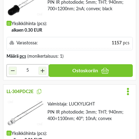
PIN IR photodiode; 5mm; THT; 940nm;
700÷1200nm; 2nA; convex; black
Yksikköhinta (pcs):
alkaen 0.30 EUR
Varastossa:
1157
pcs
Määrä
pcs
(monikertaisuus: 1)
Ostoskoriin
LL-304PDC2E
Valmistaja:
LUCKYLIGHT
PIN IR photodiode; 3mm; THT; 940nm;
400÷1100nm; 40°; 10nA; convex
Yksikköhinta (pcs):