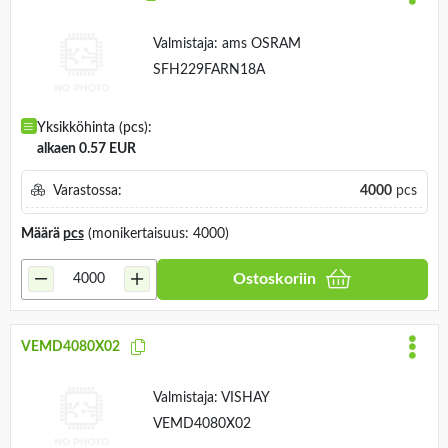
Valmistaja:
ams OSRAM
SFH229FARN18A
Yksikköhinta (pcs):
alkaen 0.57 EUR
Varastossa:
4000
pcs
Määrä
pcs
(monikertaisuus: 4000)
Ostoskoriin
VEMD4080X02
Valmistaja:
VISHAY
VEMD4080X02