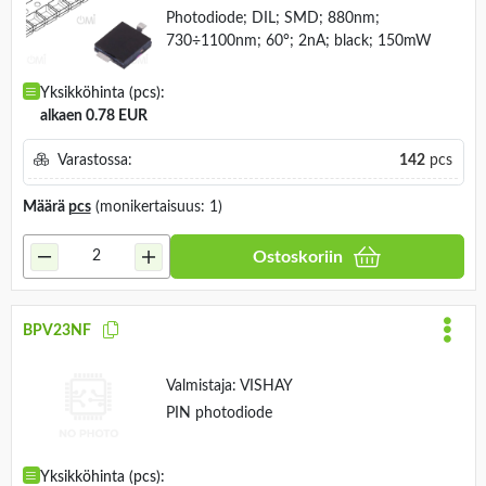
Photodiode; DIL; SMD; 880nm;
730÷1100nm; 60°; 2nA; black; 150mW
Yksikköhinta (pcs):
alkaen 0.78 EUR
Varastossa:
142
pcs
Määrä
pcs
(monikertaisuus: 1)
Ostoskoriin
BPV23NF
Valmistaja:
VISHAY
PIN photodiode
Yksikköhinta (pcs):