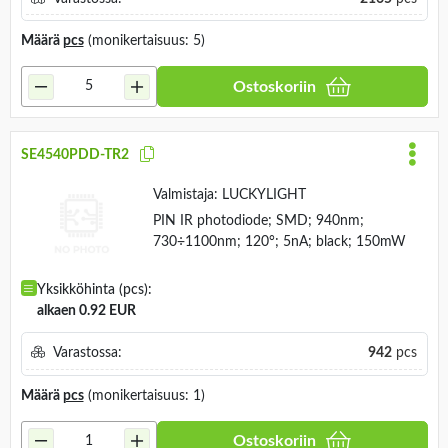
Varastossa:
2165
pcs
Määrä
pcs
(monikertaisuus: 5)
Ostoskoriin
SE4540PDD-TR2
Valmistaja:
LUCKYLIGHT
PIN IR photodiode; SMD; 940nm;
730÷1100nm; 120°; 5nA; black; 150mW
Yksikköhinta (pcs):
alkaen 0.92 EUR
Varastossa:
942
pcs
Määrä
pcs
(monikertaisuus: 1)