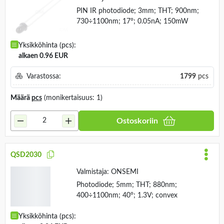
SFH 229 FA
Valmistaja:
ams OSRAM
PIN IR photodiode; 3mm; THT; 900nm;
730÷1100nm; 17°; 0.05nA; 150mW
Yksikköhinta (pcs):
alkaen 0.96 EUR
Varastossa:
1799
pcs
Määrä
pcs
(monikertaisuus: 1)
Ostoskoriin
QSD2030
Valmistaja:
ONSEMI
Photodiode; 5mm; THT; 880nm;
400÷1100nm; 40°; 1.3V; convex