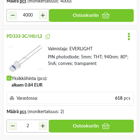
Määrä
pcs
(monikertaisuus: 4000)
Ostoskoriin
PD333-3C/H0/L2
Valmistaja:
EVERLIGHT
PIN photodiode; 5mm; THT; 940nm; 80°;
5nA; convex; transparent
Yksikköhinta (pcs):
alkaen 0.84 EUR
Varastossa:
618
pcs
Määrä
pcs
(monikertaisuus: 2)
Ostoskoriin