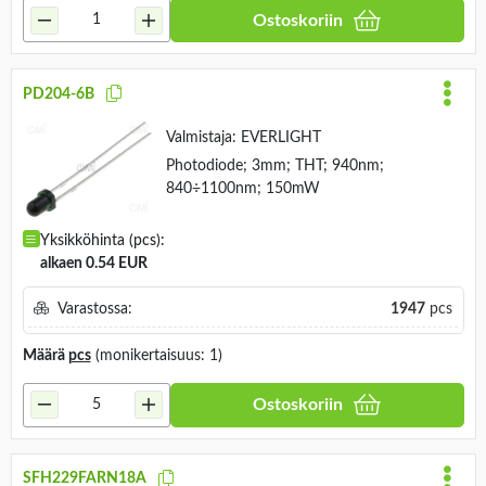
Ostoskoriin
PD204-6B
Valmistaja:
EVERLIGHT
Photodiode; 3mm; THT; 940nm;
840÷1100nm; 150mW
Yksikköhinta (pcs):
alkaen 0.54 EUR
Varastossa:
1947
pcs
Määrä
pcs
(monikertaisuus: 1)
Ostoskoriin
SFH229FARN18A