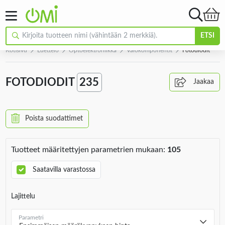
ETSI
Kotisivu
Luettelo
Optoelektroniikka
Valokomponentit
Fotodiodit
FOTODIODIT
235
Jaakaa
Poista suodattimet
Tuotteet määritettyjen parametrien mukaan:
105
Saatavilla varastossa
Lajittelu
Parametri