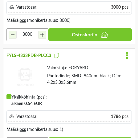
Varastossa:
3000
pcs
Määrä
pcs
(monikertaisuus: 3000)
Ostoskoriin
FYLS-4333PDB-PLCC3
Valmistaja:
FORYARD
Photodiode; SMD; 940nm; black; Dim:
4.2x3.3x3.6mm
Yksikköhinta (pcs):
alkaen 0.54 EUR
Varastossa:
1786
pcs
Määrä
pcs
(monikertaisuus: 1)