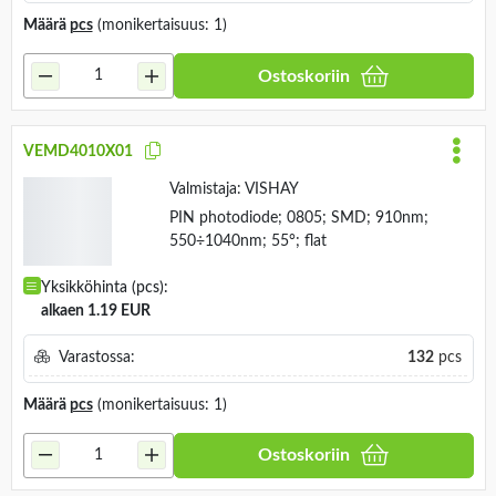
Yksikköhinta (pcs):
alkaen 1.14 EUR
Varastossa:
4809
pcs
Määrä
pcs
(monikertaisuus: 1)
Ostoskoriin
VEMD4010X01
Valmistaja:
VISHAY
PIN photodiode; 0805; SMD; 910nm;
550÷1040nm; 55°; flat
Yksikköhinta (pcs):
alkaen 1.19 EUR
Varastossa:
132
pcs