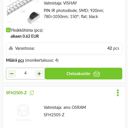
Valmistaja:
VISHAY
PIN IR photodiode; SMD; 920nm;
780÷1050nm; 150°; flat; black
Yksikköhinta (pcs):
alkaen 0.62 EUR
Varastossa:
42
pcs
Määrä
pcs
(monikertaisuus: 4)
Ostoskoriin
SFH2505-Z
Valmistaja:
ams OSRAM
SFH2505-Z