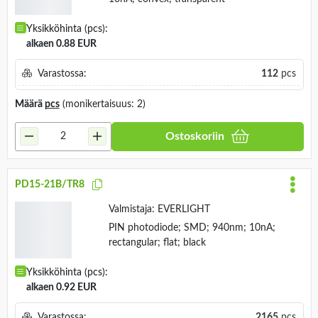
10nA; convex; transparent
Yksikköhinta (pcs):
alkaen 0.88 EUR
Varastossa:
112
pcs
Määrä
pcs
(monikertaisuus: 2)
Ostoskoriin
PD15-21B/TR8
Valmistaja:
EVERLIGHT
PIN photodiode; SMD; 940nm; 10nA;
rectangular; flat; black
Yksikköhinta (pcs):
alkaen 0.92 EUR