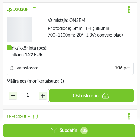
Määrä
pcs
(monikertaisuus: 1)
Ostoskoriin
QSD2030F
Valmistaja:
ONSEMI
Photodiode; 5mm; THT; 880nm;
700÷1100nm; 20°; 1.3V; convex; black
Yksikköhinta (pcs):
alkaen 1.22 EUR
Varastossa:
706
pcs
Määrä
pcs
(monikertaisuus: 1)
Suodatin
105
Ostoskoriin