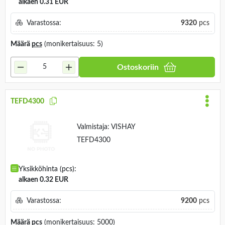
alkaen 0.31 EUR
Varastossa:
9320
pcs
Määrä
pcs
(monikertaisuus: 5)
Ostoskoriin
TEFD4300
Valmistaja:
VISHAY
TEFD4300
Yksikköhinta (pcs):
alkaen 0.32 EUR
Varastossa:
9200
pcs
Määrä
pcs
(monikertaisuus: 5000)