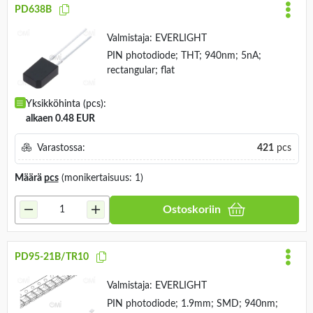
PD638B
Valmistaja:
EVERLIGHT
PIN photodiode; THT; 940nm; 5nA;
rectangular; flat
Yksikköhinta (pcs):
alkaen 0.48 EUR
Varastossa:
421
pcs
Määrä
pcs
(monikertaisuus: 1)
Ostoskoriin
PD95-21B/TR10
Valmistaja:
EVERLIGHT
PIN photodiode; 1.9mm; SMD; 940nm;