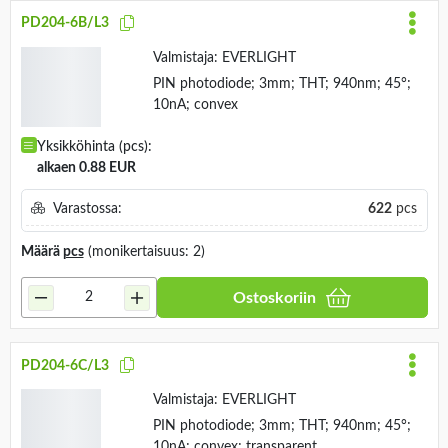
PD204-6B/L3
Valmistaja:
EVERLIGHT
PIN photodiode; 3mm; THT; 940nm; 45°;
10nA; convex
Yksikköhinta (pcs):
alkaen 0.88 EUR
Varastossa:
622
pcs
Määrä
pcs
(monikertaisuus: 2)
Ostoskoriin
PD204-6C/L3
Valmistaja:
EVERLIGHT
PIN photodiode; 3mm; THT; 940nm; 45°;