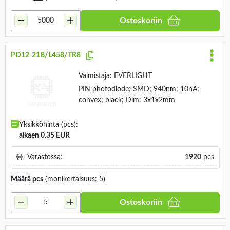
Ostoskoriin
PD12-21B/L458/TR8
Valmistaja:
EVERLIGHT
PIN photodiode; SMD; 940nm; 10nA;
convex; black; Dim: 3x1x2mm
Yksikköhinta (pcs):
alkaen 0.35 EUR
Varastossa:
1920
pcs
Määrä
pcs
(monikertaisuus: 5)
Ostoskoriin