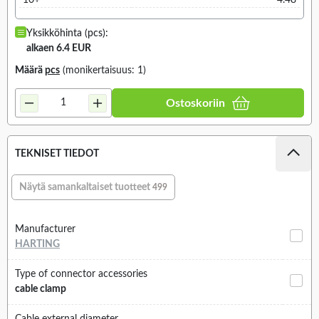
10+
4.48
Yksikköhinta (pcs):
alkaen 6.4 EUR
Määrä
pcs
(monikertaisuus: 1)
Ostoskoriin
TEKNISET TIEDOT
Näytä samankaltaiset tuotteet
499
Manufacturer
HARTING
Type of connector accessories
cable clamp