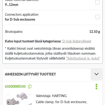
Cable external diameter
9...12mm
Connectors application
for D-Sub enclosures
Bruttopaino
12.10 g
Katso loput tuotteet tässä kategoriassa:
D-Sub lisätarvikkeet
* Kaikki hinnat ovat nettohintoja (ilman arvonlisäveroa) eivätkä
sisällä kuljetuskustannuksia, jotka sisältyvät tilauksen summaan.
Kuljetuskustannukset löytyvät välilehdeltä
"Toimitustavat ja -kulut"
AIHEESEEN LIITTYVÄT TUOTTEET
61030000143
Valmistaja:
HARTING
Cable clamp; for D-Sub enclosures;