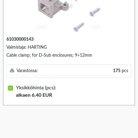
61030000143
Valmistaja: HARTING
Cable clamp; for D-Sub enclosures; 9÷12mm
Varastossa:
175
pcs
Yksikköhinta (pcs):
alkaen 6.40 EUR