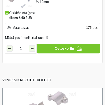
9÷12mm
Yksikköhinta (pcs):
alkaen 6.40 EUR
Varastossa:
175
pcs
Määrä
pcs
(monikertaisuus: 1)
Ostoskoriin
VIIMEKSI KATSOTUT TUOTTEET