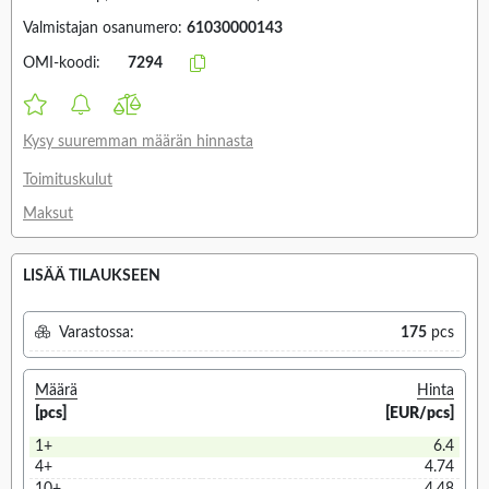
Valmistajan osanumero:
61030000143
OMI-koodi:
7294
Kysy suuremman määrän hinnasta
Toimituskulut
Maksut
LISÄÄ TILAUKSEEN
Varastossa:
175
pcs
Määrä
Hinta
[pcs]
[EUR/pcs]
1+
6.4
4+
4.74