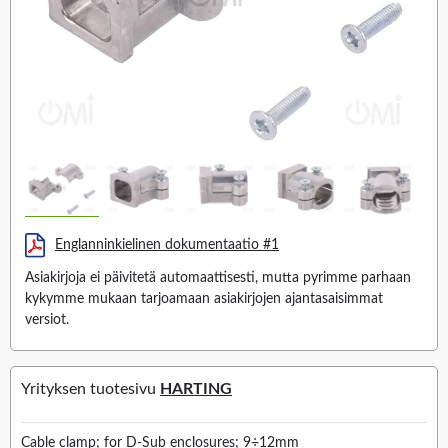
Englanninkielinen dokumentaatio #1
Asiakirjoja ei päivitetä automaattisesti, mutta pyrimme parhaan
kykymme mukaan tarjoamaan asiakirjojen ajantasaisimmat
versiot.
Yrityksen tuotesivu
HARTING
Cable clamp; for D-Sub enclosures; 9÷12mm