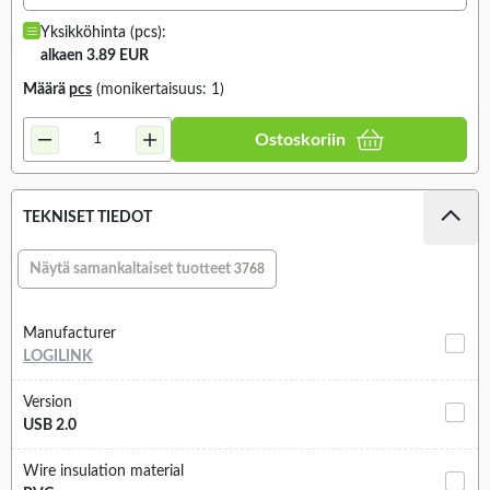
Yksikköhinta (pcs):
alkaen 3.89 EUR
Määrä
pcs
(monikertaisuus: 1)
Ostoskoriin
TEKNISET TIEDOT
Näytä samankaltaiset tuotteet
3768
Manufacturer
LOGILINK
Version
USB 2.0
Wire insulation material