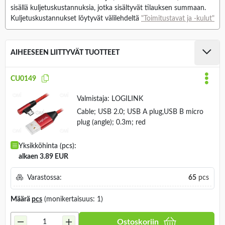
sisällä kuljetuskustannuksia, jotka sisältyvät tilauksen summaan.
Kuljetuskustannukset löytyvät välilehdeltä
"Toimitustavat ja -kulut"
AIHEESEEN LIITTYVÄT TUOTTEET
CU0149
Valmistaja:
LOGILINK
Cable; USB 2.0; USB A plug,USB B micro
plug (angle); 0.3m; red
Yksikköhinta (pcs):
alkaen 3.89 EUR
Varastossa:
65
pcs
Määrä
pcs
(monikertaisuus: 1)
Ostoskoriin