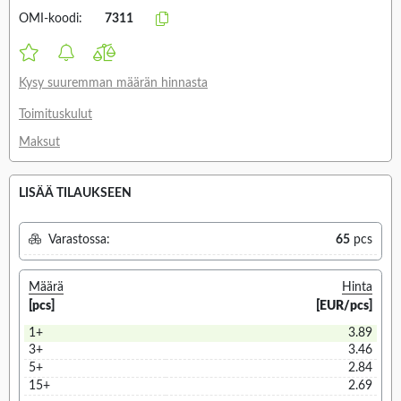
OMI-koodi:
7311
Kysy suuremman määrän hinnasta
Toimituskulut
Maksut
LISÄÄ TILAUKSEEN
Varastossa:
65
pcs
Määrä
Hinta
[pcs]
[EUR/pcs]
1+
3.89
3+
3.46
5+
2.84
15+
2.69