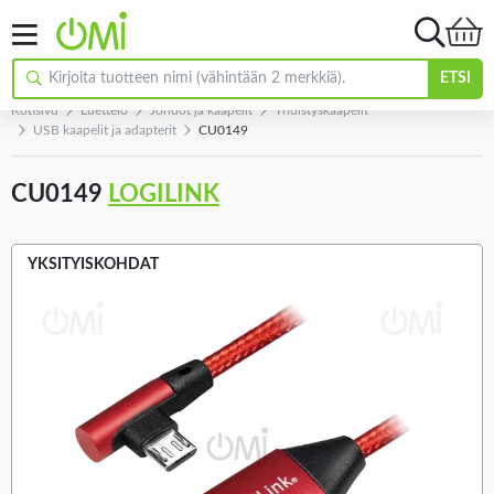
ETSI
Kotisivu
Luettelo
Johdot ja kaapelit
Yhdistyskaapelit
USB kaapelit ja adapterit
CU0149
CU0149
LOGILINK
YKSITYISKOHDAT