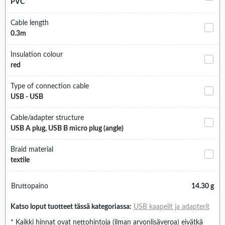
PVC
Cable length
0.3m
Insulation colour
red
Type of connection cable
USB - USB
Cable/adapter structure
USB A plug, USB B micro plug (angle)
Braid material
textile
Bruttopaino
14.30 g
Katso loput tuotteet tässä kategoriassa:
USB kaapelit ja adapterit
* Kaikki hinnat ovat nettohintoja (ilman arvonlisäveroa) eivätkä