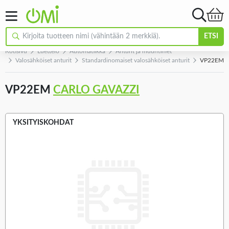
ETSI
Kotisivu
Luettelo
Automatiikka
Anturit ja muuntimet
Valosähköiset anturit
Standardinomaiset valosähköiset anturit
VP22EM
VP22EM
CARLO GAVAZZI
YKSITYISKOHDAT