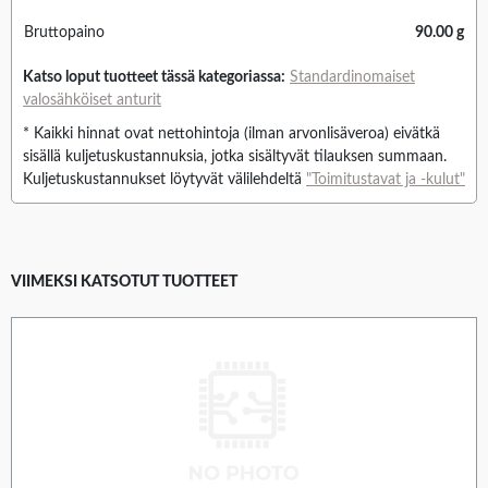
Bruttopaino
90.00 g
Katso loput tuotteet tässä kategoriassa:
Standardinomaiset
valosähköiset anturit
* Kaikki hinnat ovat nettohintoja (ilman arvonlisäveroa) eivätkä
sisällä kuljetuskustannuksia, jotka sisältyvät tilauksen summaan.
Kuljetuskustannukset löytyvät välilehdeltä
"Toimitustavat ja -kulut"
VIIMEKSI KATSOTUT TUOTTEET