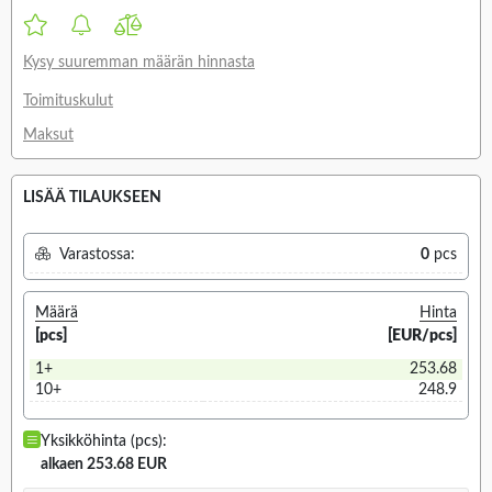
Kysy suuremman määrän hinnasta
Toimituskulut
Maksut
LISÄÄ TILAUKSEEN
Varastossa:
0
pcs
Määrä
Hinta
[pcs]
[EUR/pcs]
1+
253.68
10+
248.9
Yksikköhinta (pcs):
alkaen 253.68 EUR