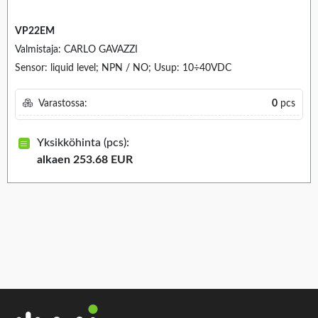
VP22EM
Valmistaja: CARLO GAVAZZI
Sensor: liquid level; NPN / NO; Usup: 10÷40VDC
Varastossa:
0
pcs
Yksikköhinta (pcs):
alkaen 253.68 EUR