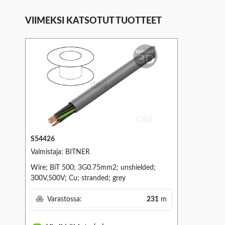
VIIMEKSI KATSOTUT TUOTTEET
S54426
Valmistaja: BITNER
Wire; BiT 500; 3G0.75mm2; unshielded;
300V,500V; Cu; stranded; grey
Varastossa:
231
m