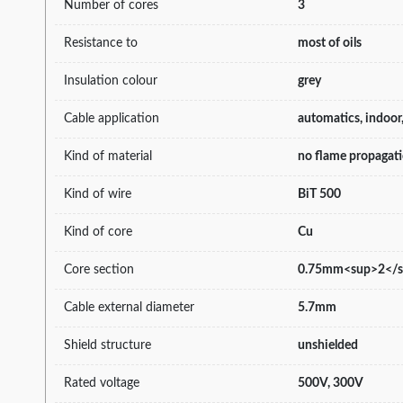
Number of cores
3
Resistance to
most of oils
Insulation colour
grey
Cable application
automatics, indoor, 
Kind of material
no flame propagat
Kind of wire
BiT 500
Kind of core
Cu
Core section
0.75mm<sup>2</
Cable external diameter
5.7mm
Shield structure
unshielded
Rated voltage
500V, 300V