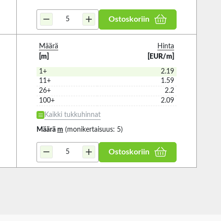
Ostoskoriin
Määrä
Hinta
[m]
[EUR/m]
1+
2.19
11+
1.59
26+
2.2
100+
2.09
Kaikki tukkuhinnat
Määrä
m
(monikertaisuus: 5)
Ostoskoriin