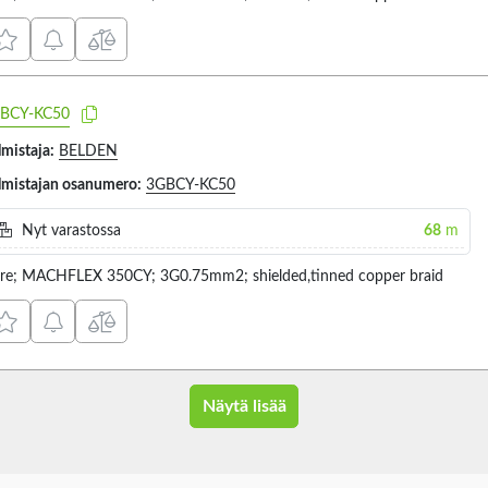
BCY-KC50
lmistaja:
BELDEN
lmistajan osanumero:
3GBCY-KC50
Nyt varastossa
68
m
re; MACHFLEX 350CY; 3G0.75mm2; shielded,tinned copper braid
Näytä lisää