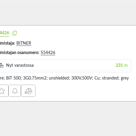
4426
lmistaja:
BITNER
lmistajan osanumero:
S54426
Nyt varastossa
231
m
re; BiT 500; 3G0.75mm2; unshielded; 300V,500V; Cu; stranded; grey