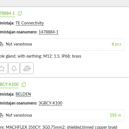
78884-1
lmistaja:
TE Connectivity
lmistajan osanumero:
1478884-1
Nyt varastossa
6
pcs
ble gland; with earthing; M12; 1.5; IP68; brass
BCY-K100
lmistaja:
BELDEN
lmistajan osanumero:
3GBCY-K100
Nyt varastossa
155
m
re; MACHFLEX 350CY; 3G0.75mm2; shielded,tinned copper braid