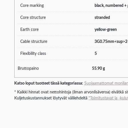
Core marking
black, numbered +
Core structure
stranded
Earth core
yellow-green
Cable structure
3G0.75mm<sup>2
Flexibility class
5
Bruttopaino
55.90 g
Katso loput tuotteet tässä kategoriassa:
Suojaamattomat monilan
* Kaikki hinnat ovat nettohintoja (ilman arvonlisäveroa) eivätkä s
Kuljetuskustannukset löytyvät välilehdeltä
"Toimitustavat ja -kulu