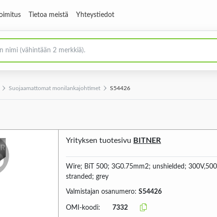
oimitus
Tietoa meistä
Yhteystiedot
Suojaamattomat monilankajohtimet
S54426
Yrityksen tuotesivu
BITNER
Wire; BiT 500; 3G0.75mm2; unshielded; 300V,500
stranded; grey
Valmistajan osanumero:
S54426
OMI-koodi:
7332