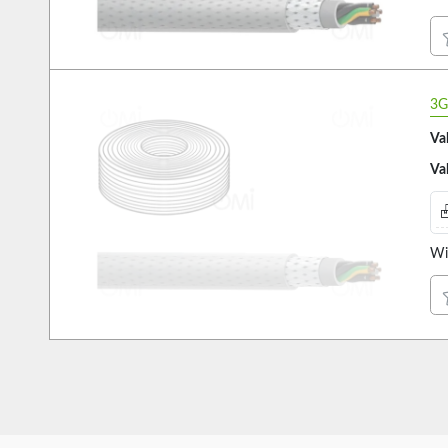
3G
Va
Va
Wi