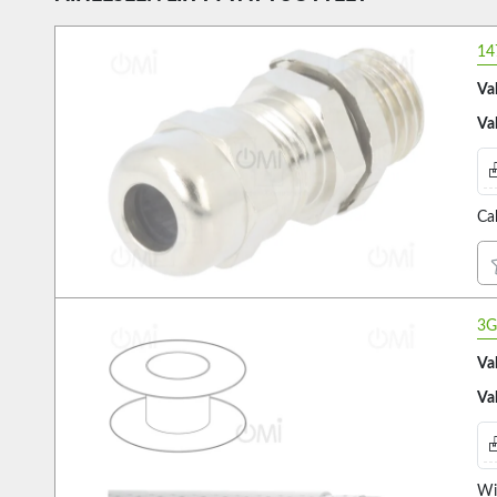
14
Va
Va
Ca
3G
Va
Va
Wi