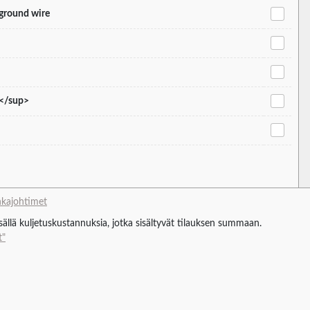
 ground wire
</sup>
kajohtimet
isällä kuljetuskustannuksia, jotka sisältyvät tilauksen summaan.
t"