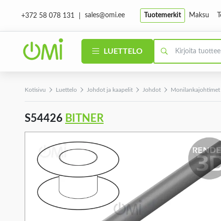
sales@omi.ee
Tuotemerkit
Maksu
T
+372 58 078 131
LUETTELO
Kotisivu
Luettelo
Johdot ja kaapelit
Johdot
Monilankajohtimet
S54426
BITNER