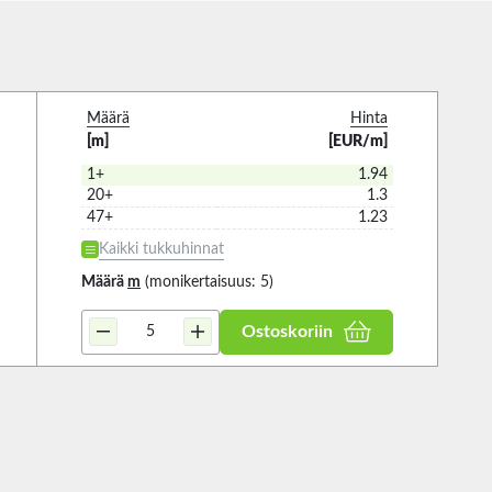
Määrä
Hinta
[m]
[EUR/m]
1+
1.94
20+
1.3
47+
1.23
Kaikki tukkuhinnat
Määrä
m
(monikertaisuus: 5)
Ostoskoriin