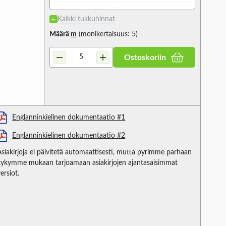
Kaikki tukkuhinnat
Määrä
m
(monikertaisuus: 5)
Ostoskoriin
Englanninkielinen dokumentaatio #1
Englanninkielinen dokumentaatio #2
Asiakirjoja ei päivitetä automaattisesti, mutta pyrimme parhaan
kykymme mukaan tarjoamaan asiakirjojen ajantasaisimmat
ersiot.