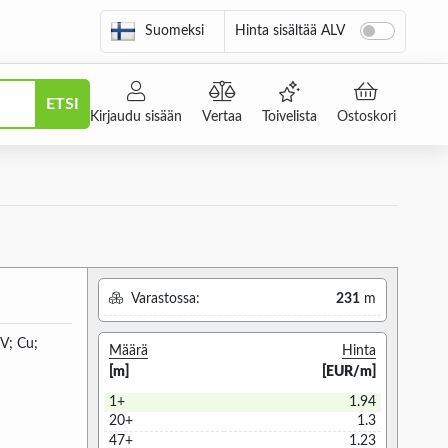
Suomeksi
Hinta sisältää ALV
ETSI
Kirjaudu sisään
Vertaa
Toivelista
Ostoskori
Varastossa:
231
m
V; Cu;
Määrä
Hinta
[m]
[EUR/m]
1+
1.94
20+
1.3
47+
1.23