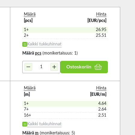
Määrä
Hinta
[pcs]
[EUR/pcs]
1+
26.95
2+
25.51
Kaikki tukkuhinnat
Määrä
pcs
(monikertaisuus: 1)
Ostoskoriin
Määrä
Hinta
[m]
[EUR/m]
1+
4.64
7+
2.64
16+
2.51
Kaikki tukkuhinnat
Määrä
m
(monikertaisuus: 5)