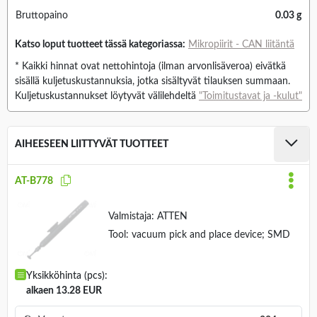
Bruttopaino
0.03 g
Katso loput tuotteet tässä kategoriassa:
Mikropiirit - CAN liitäntä
* Kaikki hinnat ovat nettohintoja (ilman arvonlisäveroa) eivätkä
sisällä kuljetuskustannuksia, jotka sisältyvät tilauksen summaan.
Kuljetuskustannukset löytyvät välilehdeltä
"Toimitustavat ja -kulut"
AIHEESEEN LIITTYVÄT TUOTTEET
AT-B778
Valmistaja:
ATTEN
Tool: vacuum pick and place device; SMD
Yksikköhinta (pcs):
alkaen 13.28 EUR