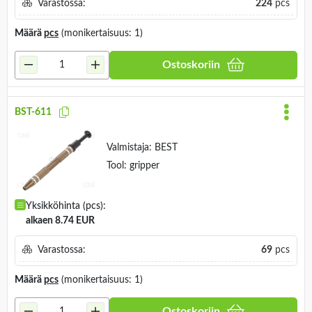
Varastossa:
224
pcs
Määrä
pcs
(monikertaisuus: 1)
Ostoskoriin
BST-611
Valmistaja:
BEST
Tool: gripper
Yksikköhinta (pcs):
alkaen 8.74 EUR
Varastossa:
69
pcs
Määrä
pcs
(monikertaisuus: 1)
Ostoskoriin