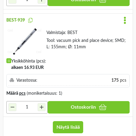
BEST-939
Valmistaja:
BEST
Tool: vacuum pick and place device; SMD;
L: 155mm; Ø: 11mm
Yksikköhinta (pcs):
alkaen 16.93 EUR
Varastossa:
175
pcs
Määrä
pcs
(monikertaisuus: 1)
Ostoskoriin
Näytä lisää