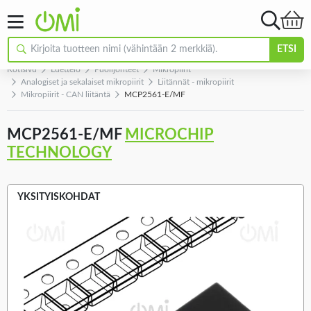
ETSI
Kotisivu
Luettelo
Puolijohteet
Mikropiirit
Analogiset ja sekalaiset mikropiirit
Liitännät - mikropiirit
Mikropiirit - CAN liitäntä
MCP2561-E/MF
MCP2561-E/MF
MICROCHIP
TECHNOLOGY
YKSITYISKOHDAT