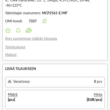
IC: CAN transceiver; Ch: 1; 1Mbps; 4.5÷5.5VDC; DFN8;
-40÷125°C
Valmistajan osanumero:
MCP2561-E/MF
OMI-koodi:
7337
Kysy suuremman määrän hinnasta
Toimituskulut
Maksut
LISÄÄ TILAUKSEEN
Varastossa:
0
pcs
Määrä
Hinta
[pcs]
[EUR/pcs]