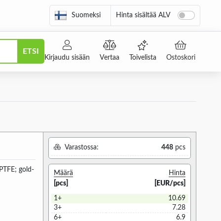
Suomeksi
Hinta sisältää ALV
ETSI
Kirjaudu sisään
Vertaa
Toivelista
Ostoskori
Varastossa:
448
pcs
 PTFE; gold-
Määrä
Hinta
[pcs]
[EUR/pcs]
1+
10.69
3+
7.28
6+
6.9