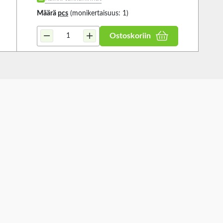
Määrä
pcs
(monikertaisuus: 1)
Ostoskoriin