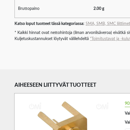
Bruttopaino
2.00 g
Katso loput tuotteet tässä kategoriassa:
SMA, SMB, SMC liittime
* Kaikki hinnat ovat nettohintoja (ilman arvonlisäveroa) eivätkä s
Kuljetuskustannukset löytyvät välilehdeltä
"Toimitustavat ja -kulu
AIHEESEEN LIITTYVÄT TUOTTEET
90
Va
Va