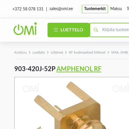
sales@omi.ee
Tuotemerkit
Maksu
T
+372 58 078 131
LUETTELO
Kotisivu
Luettelo
Liittimet
RF koaksiaaliset liittimet
SMA, SMB, 
903-420J-52P
AMPHENOL RF