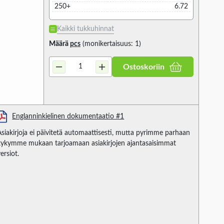
250+
6.72
Kaikki tukkuhinnat
Määrä
pcs
(monikertaisuus: 1)
Ostoskoriin
Englanninkielinen dokumentaatio #1
Asiakirjoja ei päivitetä automaattisesti, mutta pyrimme parhaan
kykymme mukaan tarjoamaan asiakirjojen ajantasaisimmat
ersiot.