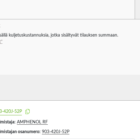
t
isällä kuljetuskustannuksia, jotka sisältyvät tilauksen summaan.
t"
3-420J-52P
lmistaja:
AMPHENOL RF
lmistajan osanumero:
903-420J-52P