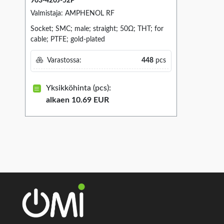
903-420J-52P
Valmistaja: AMPHENOL RF
Socket; SMC; male; straight; 50Ω; THT; for
cable; PTFE; gold-plated
Varastossa:
448
pcs
Yksikköhinta (pcs):
alkaen 10.69 EUR