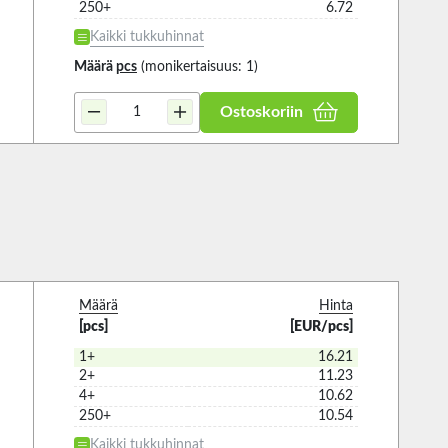
250+
6.72
Kaikki tukkuhinnat
Määrä
pcs
(monikertaisuus: 1)
Ostoskoriin
Määrä
Hinta
[pcs]
[EUR/pcs]
1+
16.21
2+
11.23
4+
10.62
250+
10.54
Kaikki tukkuhinnat