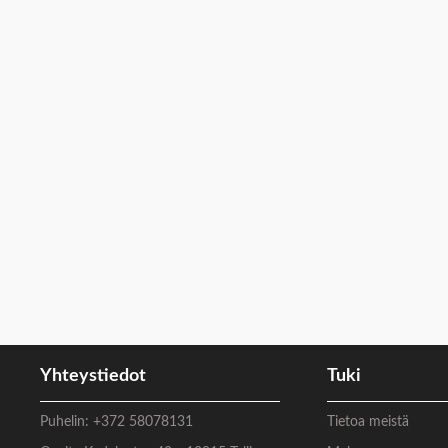
Yhteystiedot
Tuki
Puhelin:
+372 58078131
Tietoa meistä