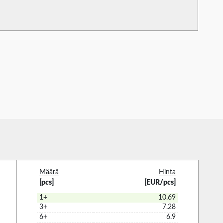
Määrä
Hinta
[pcs]
[EUR/pcs]
1+
10.69
3+
7.28
6+
6.9