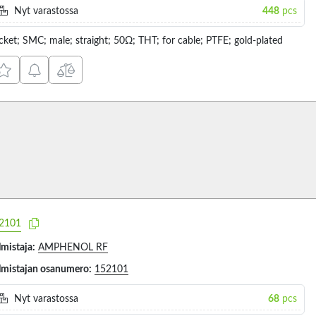
Nyt varastossa
448
pcs
cket; SMC; male; straight; 50Ω; THT; for cable; PTFE; gold-plated
2101
lmistaja:
AMPHENOL RF
lmistajan osanumero:
152101
Nyt varastossa
68
pcs