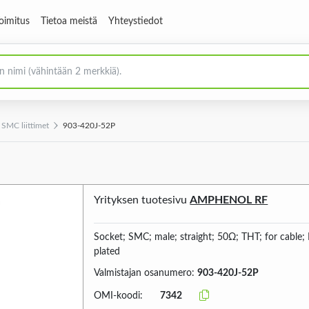
oimitus
Tietoa meistä
Yhteystiedot
SMC liittimet
903-420J-52P
Yrityksen tuotesivu
AMPHENOL RF
Socket; SMC; male; straight; 50Ω; THT; for cable;
plated
Valmistajan osanumero:
903-420J-52P
OMI-koodi:
7342