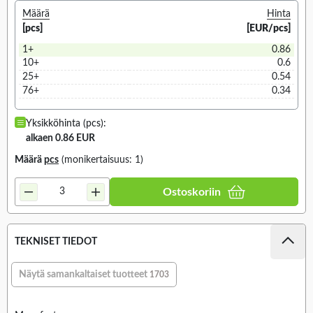
Määrä
Hinta
[pcs]
[EUR/pcs]
1+
0.86
10+
0.6
25+
0.54
76+
0.34
Yksikköhinta (pcs):
alkaen 0.86 EUR
Määrä
pcs
(monikertaisuus: 1)
Ostoskoriin
TEKNISET TIEDOT
Näytä samankaltaiset tuotteet
1703