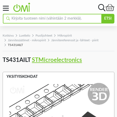
ETSI
Kotisivu
Luettelo
Puolijohteet
Mikropiirit
Jännitesäätimet - mikropiirit
Jännitereferenssit ja -lähteet - piirit
TS431AILT
TS431AILT
STMicroelectronics
YKSITYISKOHDAT