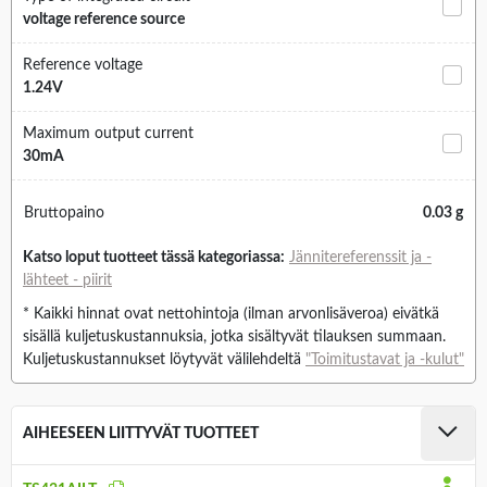
voltage reference source
Reference voltage
1.24V
Maximum output current
30mA
Bruttopaino
0.03 g
Katso loput tuotteet tässä kategoriassa:
Jännitereferenssit ja -
lähteet - piirit
* Kaikki hinnat ovat nettohintoja (ilman arvonlisäveroa) eivätkä
sisällä kuljetuskustannuksia, jotka sisältyvät tilauksen summaan.
Kuljetuskustannukset löytyvät välilehdeltä
"Toimitustavat ja -kulut"
AIHEESEEN LIITTYVÄT TUOTTEET