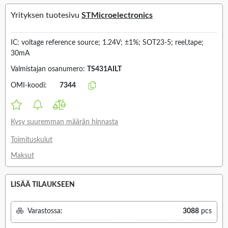
Yrityksen tuotesivu
STMicroelectronics
IC: voltage reference source; 1.24V; ±1%; SOT23-5; reel,tape;
30mA
Valmistajan osanumero:
TS431AILT
OMI-koodi:
7344
Kysy suuremman määrän hinnasta
Toimituskulut
Maksut
LISÄÄ TILAUKSEEN
Varastossa:
3088
pcs