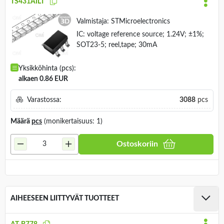
TS431AILT
Valmistaja:
STMicroelectronics
IC: voltage reference source; 1.24V; ±1%;
SOT23-5; reel,tape; 30mA
Yksikköhinta (pcs):
alkaen 0.86 EUR
Varastossa:
3088
pcs
Määrä
pcs
(monikertaisuus: 1)
Ostoskoriin
AIHEESEEN LIITTYVÄT TUOTTEET