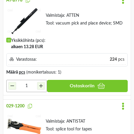
AT-B778
Valmistaja:
ATTEN
Tool: vacuum pick and place device; SMD
Yksikköhinta (pcs):
alkaen 13.28 EUR
Varastossa:
224
pcs
Määrä
pcs
(monikertaisuus: 1)
Ostoskoriin
029-1200
Valmistaja:
ANTISTAT
Tool: splice tool for tapes