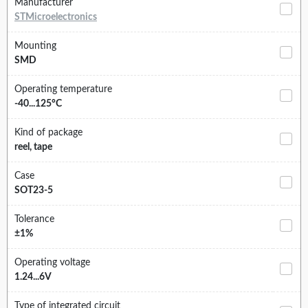
Manufacturer
STMicroelectronics
Mounting
SMD
Operating temperature
-40...125°C
Kind of package
reel, tape
Case
SOT23-5
Tolerance
±1%
Operating voltage
1.24...6V
Type of integrated circuit