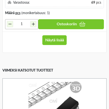
Varastossa:
69
pcs
Määrä
pcs
(monikertaisuus: 1)
Ostoskoriin
Näytä lisää
VIIMEKSI KATSOTUT TUOTTEET