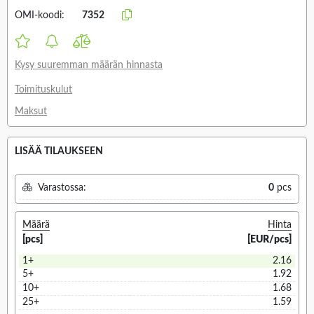
OMI-koodi:
7352
Kysy suuremman määrän hinnasta
Toimituskulut
Maksut
LISÄÄ TILAUKSEEN
Varastossa:
0
pcs
Määrä
Hinta
[pcs]
[EUR/pcs]
1+
2.16
5+
1.92
10+
1.68
25+
1.59