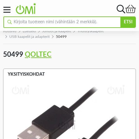
ETSI
Kotisivu
Luettelo
Johdot ja kaapelit
Yhdistyskaapelit
USB kaapelit ja adapterit
50499
50499
QOLTEC
YKSITYISKOHDAT