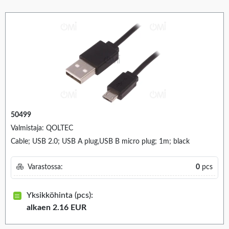
50499
Valmistaja: QOLTEC
Cable; USB 2.0; USB A plug,USB B micro plug; 1m; black
Varastossa:
0
pcs
Yksikköhinta (pcs):
alkaen 2.16 EUR