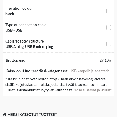
Insulation colour
black
Type of connection cable
USB - USB
Cable/adapter structure
USB A plug, USB B micro plug
Bruttopaino
27.10 g
Katso loput tuotteet tässä kategoriassa:
USB kaapelit ja adapterit
* Kaikki hinnat ovat nettohintoja (ilman arvonlisäveroa) eivätkä
sisällä kuljetuskustannuksia, jotka sisältyvät tilauksen summaan.
Kuljetuskustannukset löytyvät välilehdeltä
"Toimitustavat ja -kulut"
VIIMEKSI KATSOTUT TUOTTEET