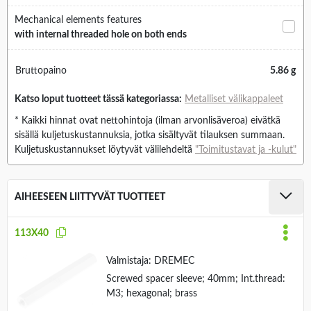
Mechanical elements features
with internal threaded hole on both ends
Bruttopaino
5.86 g
Katso loput tuotteet tässä kategoriassa:
Metalliset välikappaleet
* Kaikki hinnat ovat nettohintoja (ilman arvonlisäveroa) eivätkä
sisällä kuljetuskustannuksia, jotka sisältyvät tilauksen summaan.
Kuljetuskustannukset löytyvät välilehdeltä
"Toimitustavat ja -kulut"
AIHEESEEN LIITTYVÄT TUOTTEET
113X40
Valmistaja:
DREMEC
Screwed spacer sleeve; 40mm; Int.thread:
M3; hexagonal; brass