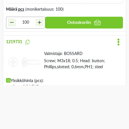
Määrä
pcs
(monikertaisuus: 100)
Ostoskoriin
1219731
Valmistaja:
BOSSARD
Screw; M3x18; 0.5; Head: button;
Phillips,slotted; 0,6mm,PH1; steel
Yksikköhinta (pcs):
alkaen 0.04 EUR
Varastossa:
1000
pcs
Määrä
pcs
(monikertaisuus: 1000)
Ostoskoriin