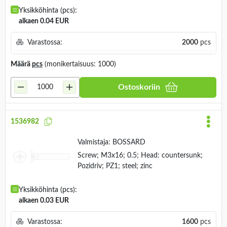
Yksikköhinta (pcs):
alkaen 0.04 EUR
Varastossa:
2000
pcs
Määrä
pcs
(monikertaisuus: 1000)
Ostoskoriin
1536982
Valmistaja:
BOSSARD
Screw; M3x16; 0.5; Head: countersunk;
Pozidriv; PZ1; steel; zinc
Yksikköhinta (pcs):
alkaen 0.03 EUR
Varastossa:
1600
pcs