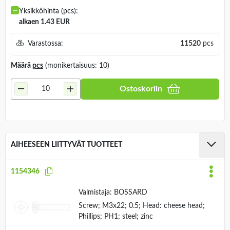
Yksikköhinta (pcs):
alkaen 1.43 EUR
Varastossa:
11520
pcs
Määrä
pcs
(monikertaisuus: 10)
Ostoskoriin
AIHEESEEN LIITTYVÄT TUOTTEET
1154346
Valmistaja:
BOSSARD
Screw; M3x22; 0.5; Head: cheese head;
Phillips; PH1; steel; zinc