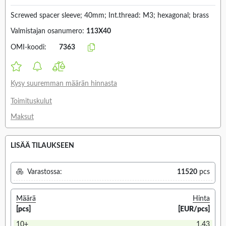
Screwed spacer sleeve; 40mm; Int.thread: M3; hexagonal; brass
Valmistajan osanumero:
113X40
OMI-koodi:
7363
Kysy suuremman määrän hinnasta
Toimituskulut
Maksut
LISÄÄ TILAUKSEEN
Varastossa:
11520
pcs
Määrä
Hinta
[pcs]
[EUR/pcs]
10+
1.43