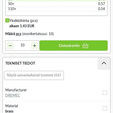
50+
0.57
110+
0.54
Yksikköhinta (pcs):
alkaen 1.43 EUR
Määrä
pcs
(monikertaisuus: 10)
Ostoskoriin
TEKNISET TIEDOT
Näytä samankaltaiset tuotteet
5557
Manufacturer
DREMEC
Material
brass