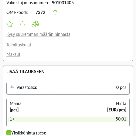
Valmistajan osanumero:
901031405
OMI-koodi:
7372
Kysy suuremman määrän hinnasta
Toimituskulut
Maksut
LISÄÄ TILAUKSEEN
Varastossa:
0
pcs
Määrä
Hinta
[pcs]
[EUR/pcs]
1+
50.01
Yksikköhinta (pcs):