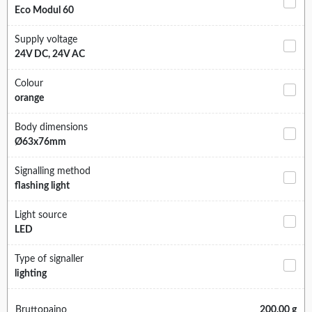
Eco Modul 60
Supply voltage
24V DC, 24V AC
Colour
orange
Body dimensions
Ø63x76mm
Signalling method
flashing light
Light source
LED
Type of signaller
lighting
Bruttopaino
200.00 g