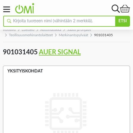
ETSI
Kotisivu
Luettelo
Automatiikka
Säätö ja ohjaus
Teollisuusmerkinantolaitteet
Merkinantopylväät
901031405
901031405
AUER SIGNAL
YKSITYISKOHDAT