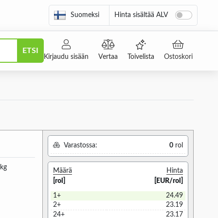
Suomeksi
Hinta sisältää ALV
ETSI
Kirjaudu sisään
Vertaa
Toivelista
Ostoskori
Varastossa:
0
rol
1kg
Määrä
Hinta
[rol]
[EUR/rol]
1+
24.49
2+
23.19
24+
23.17