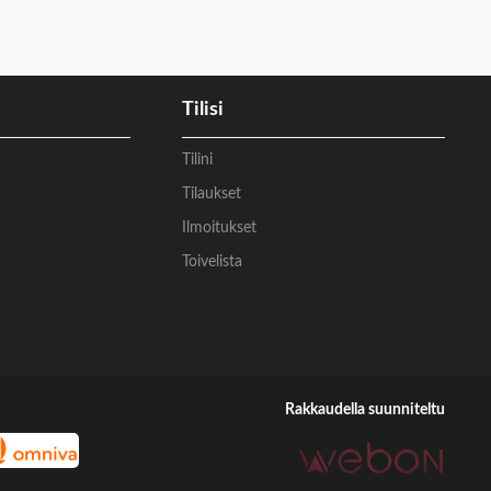
Tilisi
Tilini
Tilaukset
Ilmoitukset
Toivelista
Rakkaudella suunniteltu