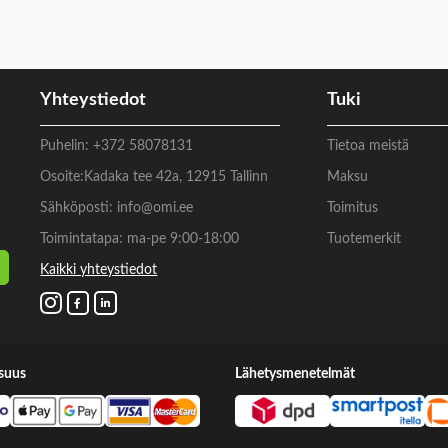
Yhteystiedot
Tuki
Puhelin:
+372 58078131
Tietoa meistä
Osoite:
Kadaka tee 42a, 12915 Tallinn
Maksu
Sähköposti:
info@omi.ee
Toimitus
Toimintatapa: ma-pe 9:00-18:00
Tuotemerkit
Kaikki yhteystiedot
suus
Lähetysmenetelmät