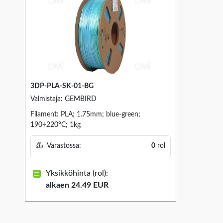
3DP-PLA-SK-01-BG
Valmistaja: GEMBIRD
Filament: PLA; 1.75mm; blue-green;
190÷220°C; 1kg
Varastossa:
0
rol
Yksikköhinta (rol):
alkaen 24.49 EUR