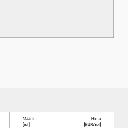
Määrä
Hinta
[rol]
[EUR/rol]