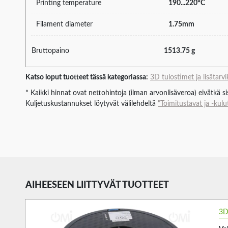
Printing temperature
190...220°C
Filament diameter
1.75mm
Bruttopaino
1513.75 g
Katso loput tuotteet tässä kategoriassa:
3D tulostimet ja lisätarv
* Kaikki hinnat ovat nettohintoja (ilman arvonlisäveroa) eivätkä s
Kuljetuskustannukset löytyvät välilehdeltä
"Toimitustavat ja -kulu
AIHEESEEN LIITTYVÄT TUOTTEET
3D