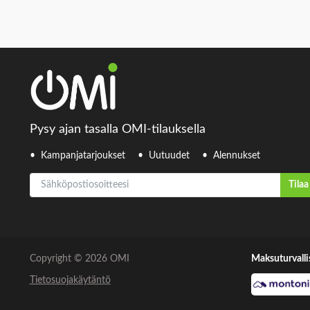
Pysy ajan tasalla OMI-tilauksella
Kampanjatarjoukset
Uutuudet
Alennukset
Sähköpostiosoitteesi
Tilaa
Copyright © 2026 OMI
Maksuturvalli
Tietosuojakäytäntö