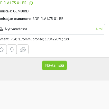
P-PLA1.75-01-BR
lmistaja:
GEMBIRD
lmistajan osanumero:
3DP-PLA1.75-01-BR
Nyt varastossa
4
rol
lament: PLA; 1.75mm; bronze; 190÷220°C; 1kg
Näytä lisää