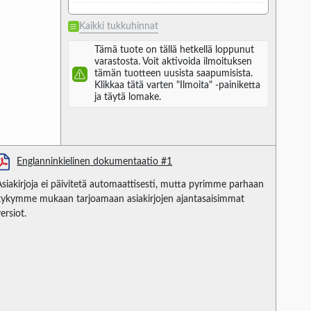
Kaikki tukkuhinnat
Tämä tuote on tällä hetkellä loppunut
varastosta. Voit aktivoida ilmoituksen
tämän tuotteen uusista saapumisista.
Klikkaa tätä varten "Ilmoita" -painiketta
ja täytä lomake.
Englanninkielinen dokumentaatio #1
Asiakirjoja ei päivitetä automaattisesti, mutta pyrimme parhaan
kykymme mukaan tarjoamaan asiakirjojen ajantasaisimmat
ersiot.