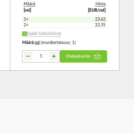
Määrä
Hinta
[rol]
[EUR/rol]
1+
23.62
2+
22.35
Kaikki tukkuhinnat
Määrä
rol
(monikertaisuus: 1)
Ostoskoriin