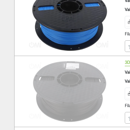
Va
Va
Fi
3D
Va
Va
Fi