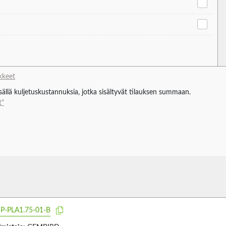
ikkeet
isällä kuljetuskustannuksia, jotka sisältyvät tilauksen summaan.
t"
P-PLA1.75-01-B