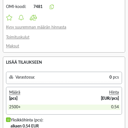
OMI-koodi:
7481
Kysy suuremman määrän hinnasta
Toimituskulut
Maksut
LISÄÄ TILAUKSEEN
Varastossa:
0
pcs
Määrä
Hinta
[pcs]
[EUR/pcs]
2500+
0.54
Yksikköhinta (pcs):
alkaen 0.54 EUR