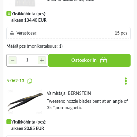
Yksikköhinta (pcs):
alkaen 134.40 EUR
Varastossa:
15
pcs
Määrä
pcs
(monikertaisuus: 1)
Ostoskoriin
5-062-13
Valmistaja:
BERNSTEIN
Tweezers; nozzle blades bent at an angle of
35 °,non-magnetic
Yksikköhinta (pcs):
alkaen 20.85 EUR