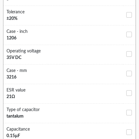
Tolerance
±20%
Case - inch
1206
Operating voltage
35V DC
Case - mm
3216
ESR value
21Ω
Type of capacitor
tantalum
Capacitance
0.15µF