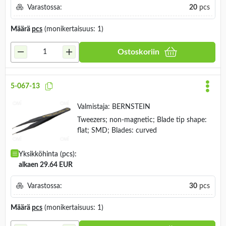
Varastossa:
20
pcs
Määrä
pcs
(monikertaisuus: 1)
Ostoskoriin
5-067-13
Valmistaja:
BERNSTEIN
Tweezers; non-magnetic; Blade tip shape:
flat; SMD; Blades: curved
Yksikköhinta (pcs):
alkaen 29.64 EUR
Varastossa:
30
pcs
Määrä
pcs
(monikertaisuus: 1)