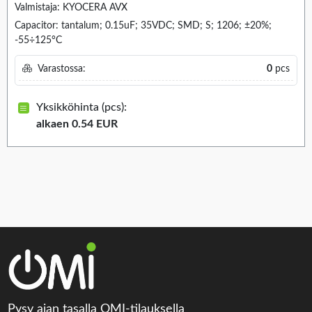
Valmistaja: KYOCERA AVX
Capacitor: tantalum; 0.15uF; 35VDC; SMD; S; 1206; ±20%;
-55÷125°C
Varastossa:
0
pcs
Yksikköhinta (pcs):
alkaen 0.54 EUR
Pysy ajan tasalla OMI-tilauksella