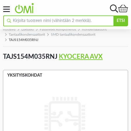
ETSI
Kotisivu
Luettelo
Passiiviset komponentit
Kondensaattorit
Tantaalikondensaattorit
SMD tantaalikondensaattorit
TAJS154M035RNJ
TAJS154M035RNJ
KYOCERA AVX
YKSITYISKOHDAT