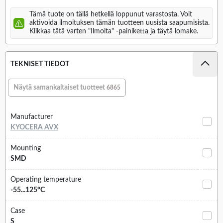
Tämä tuote on tällä hetkellä loppunut varastosta. Voit
aktivoida ilmoituksen tämän tuotteen uusista saapumisista.
Klikkaa tätä varten "Ilmoita" -painiketta ja täytä lomake.
TEKNISET TIEDOT
Näytä samankaltaiset tuotteet
6865
Manufacturer
KYOCERA AVX
Mounting
SMD
Operating temperature
-55...125°C
Case
S