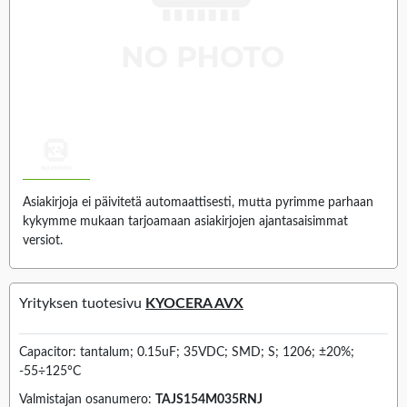
Asiakirjoja ei päivitetä automaattisesti, mutta pyrimme parhaan
kykymme mukaan tarjoamaan asiakirjojen ajantasaisimmat
versiot.
Yrityksen tuotesivu
KYOCERA AVX
Capacitor: tantalum; 0.15uF; 35VDC; SMD; S; 1206; ±20%;
-55÷125°C
Valmistajan osanumero:
TAJS154M035RNJ