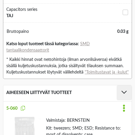
Capacitors series
TAJ
Bruttopaino
0.03 g
Katso loput tuotteet tässä kategoriassa:
SMD
tantaalikondensaattorit
* Kaikki hinnat ovat nettohintoja (ilman arvonlisäveroa) eivätkä
sisällä kuljetuskustannuksia, jotka sisältyvät tilauksen summaan.
Kuljetuskustannukset löytyvät välilehdeltä
"Toimitustavat ja -kulut"
AIHEESEEN LIITTYVÄT TUOTTEET
5-060
Valmistaja:
BERNSTEIN
Kit: tweezers; SMD; ESD; Resistance to:
most of dissolvents; case