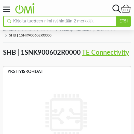
ETSI
Kotisivu
Luettelo
Liittimet
Virransyöttöliittimet
Kiskoliittimet
SHB | 1SNK900602R0000
SHB | 1SNK900602R0000
TE Connectivity
YKSITYISKOHDAT