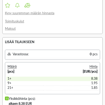
Kysy suuremman määrän hinnasta
Toimituskulut
Maksut
LISÄÄ TILAUKSEEN
Varastossa:
0
pcs
Määrä
Hinta
[pcs]
[EUR/pcs]
1+
8.38
9+
1.95
21+
1.85
Yksikköhinta (pcs):
alkaen 8.38 EUR