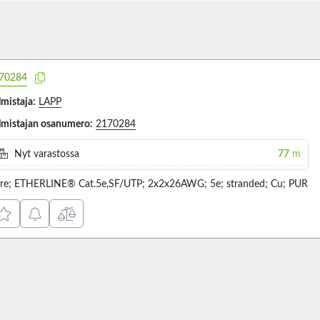
70284
lmistaja:
LAPP
lmistajan osanumero:
2170284
Nyt varastossa
77
m
re; ETHERLINE® Cat.5e,SF/UTP; 2x2x26AWG; 5e; stranded; Cu; PUR