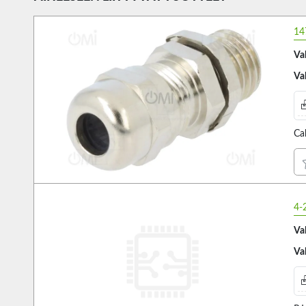
14
Va
Va
Ca
4-
Va
Va