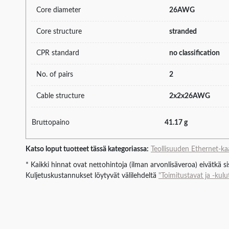
Core diameter
26AWG
Core structure
stranded
CPR standard
no classification
No. of pairs
2
Cable structure
2x2x26AWG
Bruttopaino
41.17 g
Katso loput tuotteet tässä kategoriassa:
Teollisuuden Ethernet-ka
* Kaikki hinnat ovat nettohintoja (ilman arvonlisäveroa) eivätkä s
Kuljetuskustannukset löytyvät välilehdeltä
"Toimitustavat ja -kulu