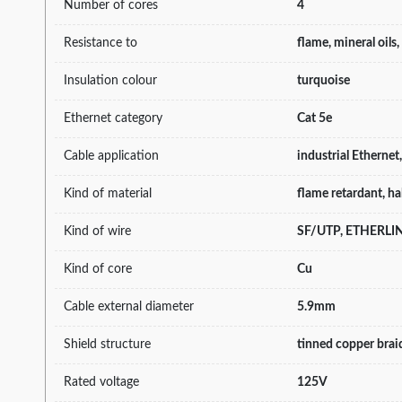
Number of cores
4
Resistance to
flame, mineral oils
Insulation colour
turquoise
Ethernet category
Cat 5e
Cable application
industrial Etherne
Kind of material
flame retardant, ha
Kind of wire
SF/UTP, ETHERLIN
Kind of core
Cu
Cable external diameter
5.9mm
Shield structure
tinned copper braid
Rated voltage
125V