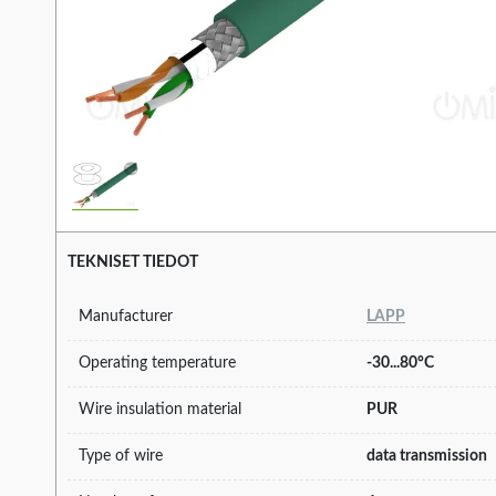
TEKNISET TIEDOT
Manufacturer
LAPP
Operating temperature
-30...80°C
Wire insulation material
PUR
Type of wire
data transmission