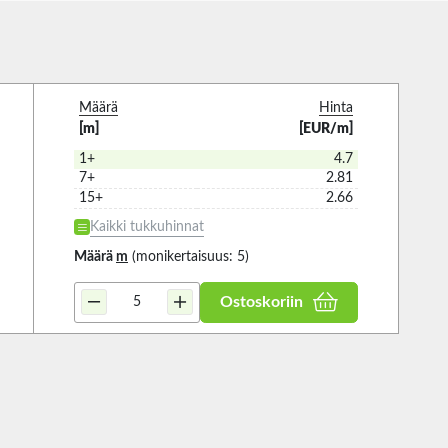
Määrä
Hinta
[m]
[EUR/m]
1+
4.7
7+
2.81
15+
2.66
Kaikki tukkuhinnat
Määrä
m
(monikertaisuus: 5)
Ostoskoriin