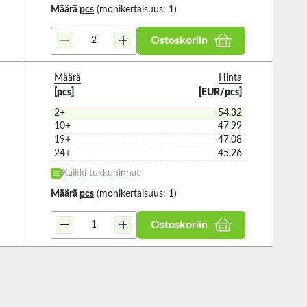
Määrä
pcs
(monikertaisuus: 1)
Ostoskoriin
Määrä
Hinta
[pcs]
[EUR/pcs]
2+
54.32
10+
47.99
19+
47.08
24+
45.26
Kaikki tukkuhinnat
Määrä
pcs
(monikertaisuus: 1)
Ostoskoriin