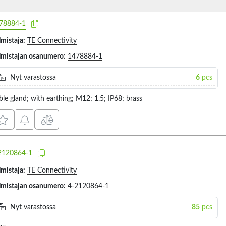
78884-1
lmistaja:
TE Connectivity
lmistajan osanumero:
1478884-1
Nyt varastossa
6
pcs
ble gland; with earthing; M12; 1.5; IP68; brass
2120864-1
lmistaja:
TE Connectivity
lmistajan osanumero:
4-2120864-1
Nyt varastossa
85
pcs