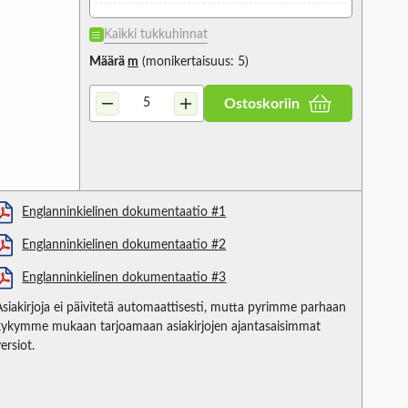
Kaikki tukkuhinnat
Määrä
m
(monikertaisuus: 5)
Ostoskoriin
Englanninkielinen dokumentaatio #1
Englanninkielinen dokumentaatio #2
Englanninkielinen dokumentaatio #3
Asiakirjoja ei päivitetä automaattisesti, mutta pyrimme parhaan
kykymme mukaan tarjoamaan asiakirjojen ajantasaisimmat
ersiot.