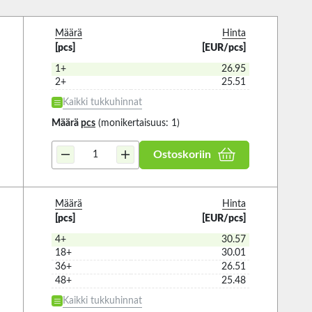
Määrä
Hinta
[pcs]
[EUR/pcs]
1+
26.95
2+
25.51
Kaikki tukkuhinnat
Määrä
pcs
(monikertaisuus: 1)
Ostoskoriin
Määrä
Hinta
[pcs]
[EUR/pcs]
4+
30.57
18+
30.01
36+
26.51
48+
25.48
Kaikki tukkuhinnat