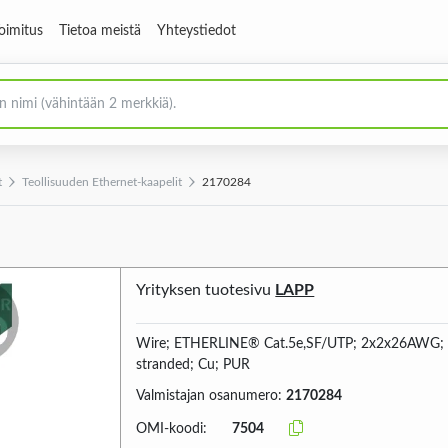
oimitus
Tietoa meistä
Yhteystiedot
t
Teollisuuden Ethernet-kaapelit
2170284
Yrityksen tuotesivu
LAPP
Wire; ETHERLINE® Cat.5e,SF/UTP; 2x2x26AWG; 
stranded; Cu; PUR
Valmistajan osanumero:
2170284
OMI-koodi:
7504