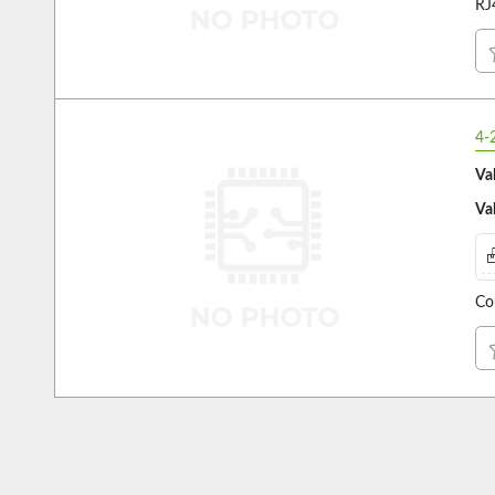
RJ
4-
Va
Va
Co