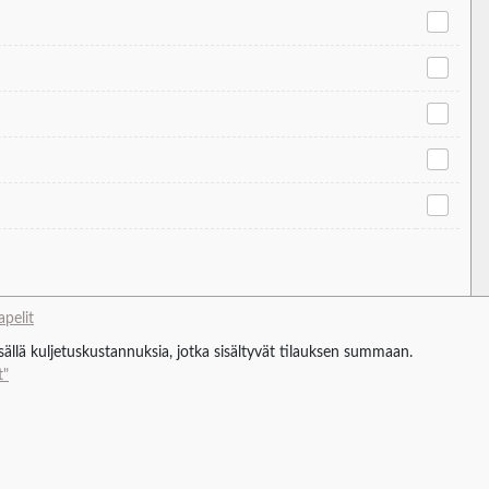
apelit
isällä kuljetuskustannuksia, jotka sisältyvät tilauksen summaan.
t"