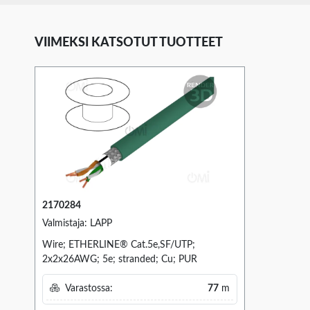
VIIMEKSI KATSOTUT TUOTTEET
2170284
Valmistaja: LAPP
Wire; ETHERLINE® Cat.5e,SF/UTP;
2x2x26AWG; 5e; stranded; Cu; PUR
Varastossa:
77
m