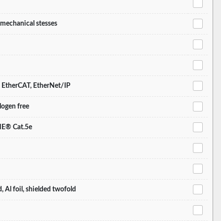
, mechanical stesses
t, EtherCAT, EtherNet/IP
logen free
E® Cat.5e
, Al foil, shielded twofold