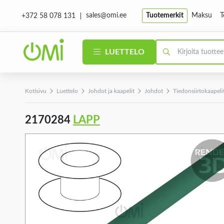
sales@omi.ee
Tuotemerkit
Maksu
T
+372 58 078 131
LUETTELO
Kotisivu
Luettelo
Johdot ja kaapelit
Johdot
Tiedonsiirtokaapeli
2170284
LAPP