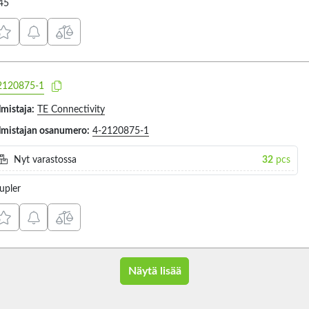
45
2120875-1
lmistaja:
TE Connectivity
lmistajan osanumero:
4-2120875-1
Nyt varastossa
32
pcs
upler
Näytä lisää