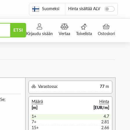
Suomeksi
Hinta sisältää ALV
ETSI
Kirjaudu sisään
Vertaa
Toivelista
Ostoskori
Varastossa:
77
m
5e;
Määrä
Hinta
[m]
[EUR/m]
1+
4.7
7+
2.81
15+
2.66