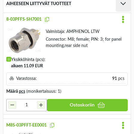
AIHEESEEN LIITTYVÄT TUOTTEET
8-03PFFS-SH7001
Valmistaja:
AMPHENOL LTW
Connector: M8; female; PIN: 3; for panel
mounting,rear side nut
Yksikköhinta (pcs):
alkaen 11.09 EUR
Varastossa:
91
pcs
Määrä
pcs
(monikertaisuus: 1)
Ostoskoriin
M8S-03PFFT-EE0001