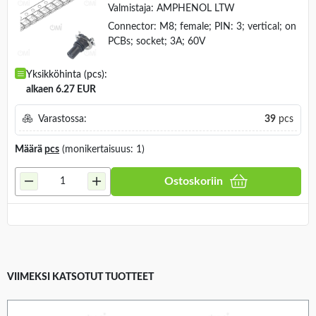
Valmistaja:
AMPHENOL LTW
Connector: M8; female; PIN: 3; vertical; on
PCBs; socket; 3A; 60V
Yksikköhinta (pcs):
alkaen 6.27 EUR
Varastossa:
39
pcs
Määrä
pcs
(monikertaisuus: 1)
Ostoskoriin
VIIMEKSI KATSOTUT TUOTTEET