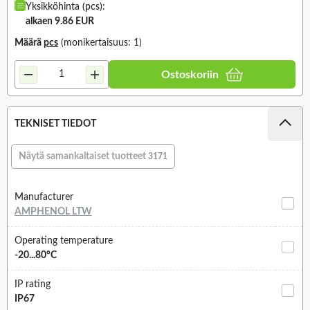
Yksikköhinta (pcs):
alkaen 9.86 EUR
Määrä
pcs
(monikertaisuus: 1)
Ostoskoriin
TEKNISET TIEDOT
Näytä samankaltaiset tuotteet
3171
Manufacturer
AMPHENOL LTW
Operating temperature
-20...80°C
IP rating
IP67