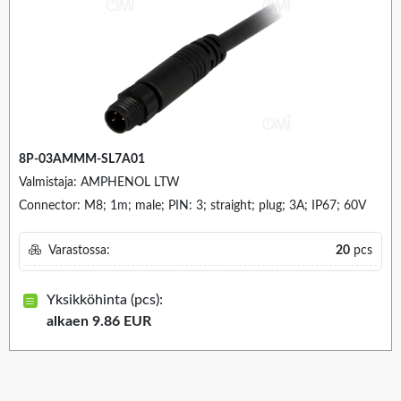
8P-03AMMM-SL7A01
Valmistaja: AMPHENOL LTW
Connector: M8; 1m; male; PIN: 3; straight; plug; 3A; IP67; 60V
Varastossa:
20
pcs
Yksikköhinta (pcs):
alkaen 9.86 EUR