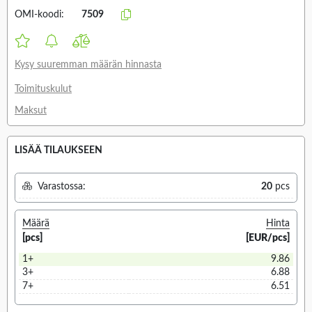
OMI-koodi:
7509
Kysy suuremman määrän hinnasta
Toimituskulut
Maksut
LISÄÄ TILAUKSEEN
Varastossa:
20
pcs
Määrä
Hinta
[pcs]
[EUR/pcs]
1+
9.86
3+
6.88
7+
6.51