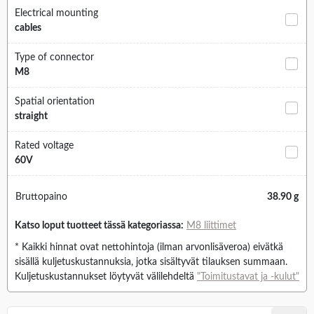
Electrical mounting
cables
Type of connector
M8
Spatial orientation
straight
Rated voltage
60V
Bruttopaino
38.90 g
Katso loput tuotteet tässä kategoriassa:
M8 liittimet
* Kaikki hinnat ovat nettohintoja (ilman arvonlisäveroa) eivätkä
sisällä kuljetuskustannuksia, jotka sisältyvät tilauksen summaan.
Kuljetuskustannukset löytyvät välilehdeltä
"Toimitustavat ja -kulut"