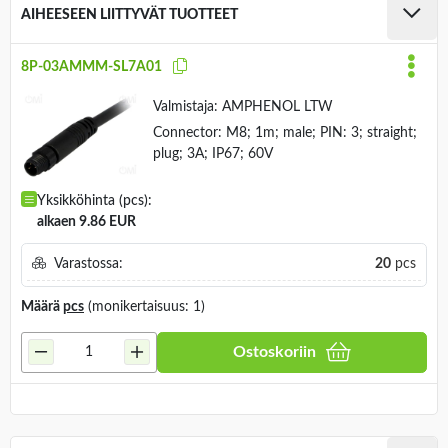
AIHEESEEN LIITTYVÄT TUOTTEET
8P-03AMMM-SL7A01
Valmistaja:
AMPHENOL LTW
Connector: M8; 1m; male; PIN: 3; straight;
plug; 3A; IP67; 60V
Yksikköhinta (pcs):
alkaen 9.86 EUR
Varastossa:
20
pcs
Määrä
pcs
(monikertaisuus: 1)
Ostoskoriin