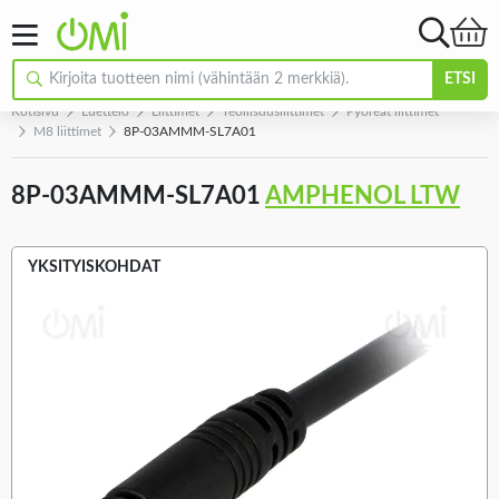
ETSI
Kotisivu
Luettelo
Liittimet
Teollisuusliittimet
Pyöreät liittimet
M8 liittimet
8P-03AMMM-SL7A01
8P-03AMMM-SL7A01
AMPHENOL LTW
YKSITYISKOHDAT