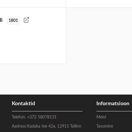
di
1801
Kontaktid
Informatsioon
Telefon:
+372 58078131
Meist
Aadress:
Kadaka tee 42a, 12915 Tallinn
Tasumine