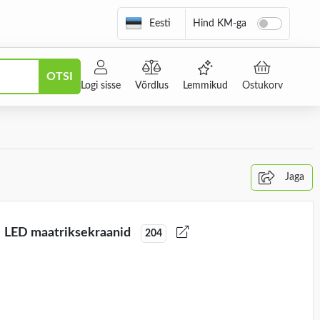
Eesti
Hind KM-ga
OTSI
Logi sisse
Võrdlus
Lemmikud
Ostukorv
Jaga
LED maatriksekraanid
204