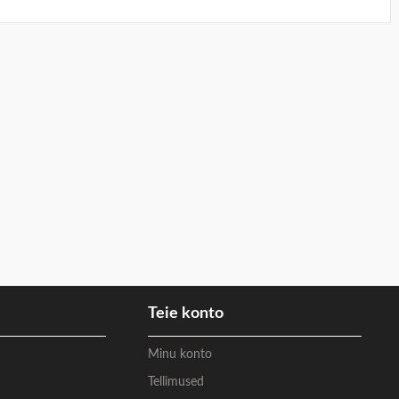
Teie konto
Minu konto
Tellimused