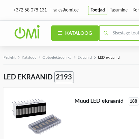
sales@omi.ee
Tootjad
Tasumine
Koh
+372 58 078 131
KATALOOG
Pealeht
Kataloog
Optoelektroonika
Ekraanid
LED ekraanid
LED EKRAANID
2193
Muud LED ekraanid
188