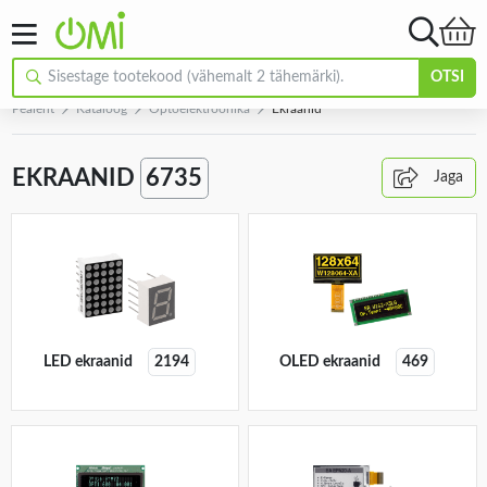
OTSI
Pealeht
Kataloog
Optoelektroonika
Ekraanid
EKRAANID
6735
Jaga
LED ekraanid
2194
OLED ekraanid
469