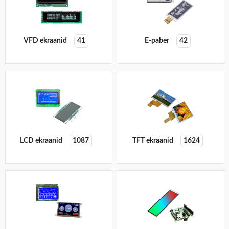
VFD ekraanid
41
E-paber
42
LCD ekraanid
1087
TFT ekraanid
1624