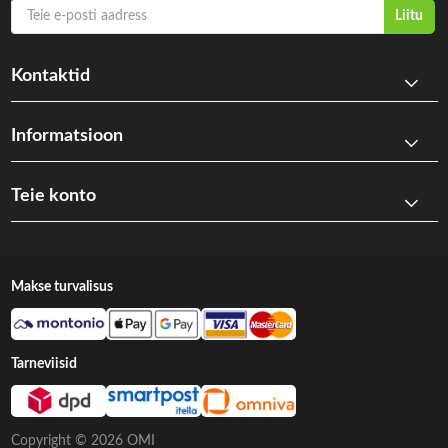
Teie e-posti aadress
Liitu
Kontaktid
Informatsioon
Teie konto
Makse turvalisus
Tarneviisid
Copyright © 2026 OMI