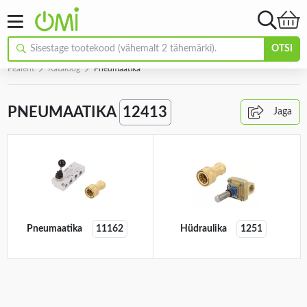
OTSI
Pealeht
Kataloog
Pneumaatika
PNEUMAATIKA
12413
Jaga
Pneumaatika
11162
Hüdraulika
1251