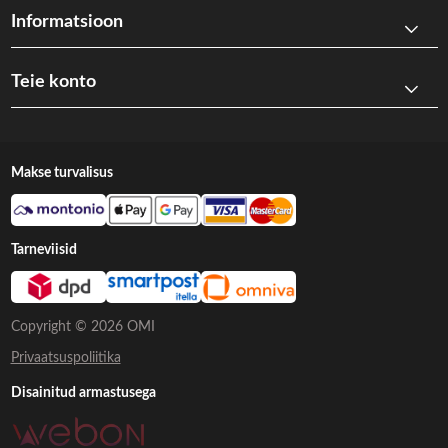
Informatsioon
Teie konto
Makse turvalisus
Tarneviisid
Copyright © 2026 OMI
Privaatsuspoliitika
Disainitud armastusega