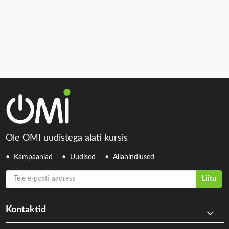
Ole OMI uudistega alati kursis
Kampaaniad
Uudised
Allahindlused
Teie e-posti aadress
Liitu
Kontaktid