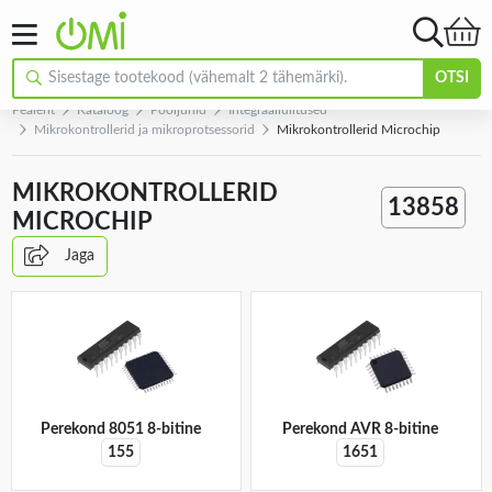
OTSI
Pealeht
Kataloog
Pooljuhid
Integraallülitused
Mikrokontrollerid ja mikroprotsessorid
Mikrokontrollerid Microchip
MIKROKONTROLLERID
13858
MICROCHIP
Jaga
Perekond 8051 8-bitine
Perekond AVR 8-bitine
155
1651