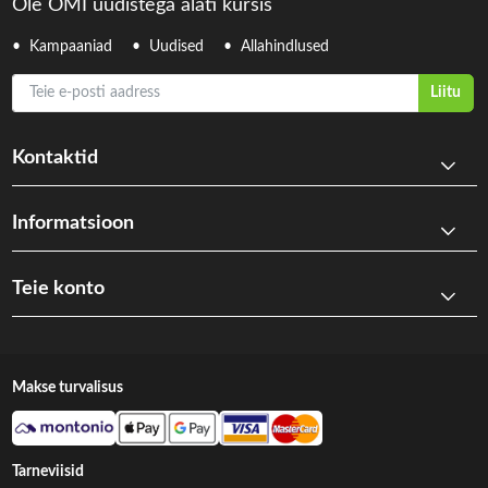
Ole OMI uudistega alati kursis
Kampaaniad
Uudised
Allahindlused
Teie e-posti aadress
Liitu
Kontaktid
Informatsioon
Teie konto
Makse turvalisus
Tarneviisid