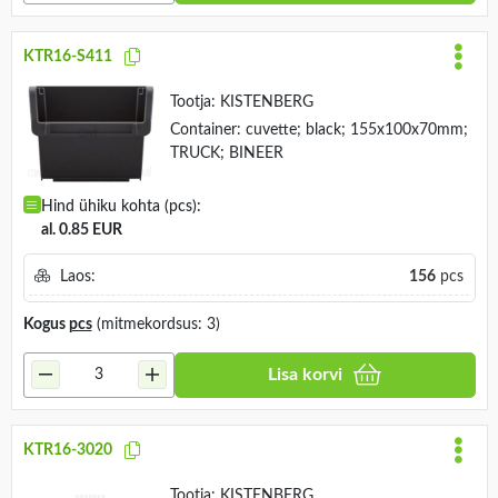
KTR16-S411
Tootja:
KISTENBERG
Container: cuvette; black; 155x100x70mm;
TRUCK; BINEER
Hind ühiku kohta (pcs):
al. 0.85 EUR
Laos:
156
pcs
Kogus
pcs
(mitmekordsus: 3)
Lisa korvi
KTR16-3020
Tootja:
KISTENBERG