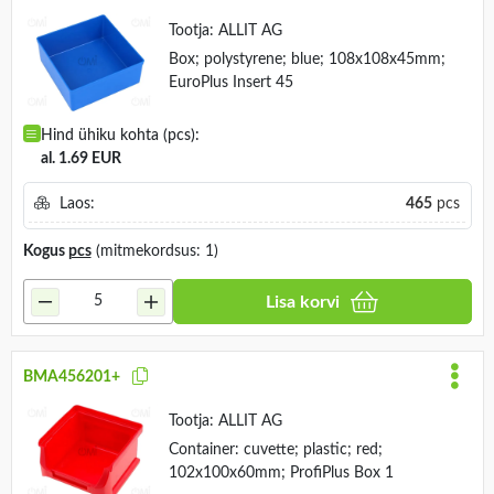
Tootja:
ALLIT AG
Box; polystyrene; blue; 108x108x45mm;
EuroPlus Insert 45
Hind ühiku kohta (pcs):
al. 1.69 EUR
Laos:
465
pcs
Kogus
pcs
(mitmekordsus: 1)
Lisa korvi
BMA456201+
Tootja:
ALLIT AG
Container: cuvette; plastic; red;
102x100x60mm; ProfiPlus Box 1