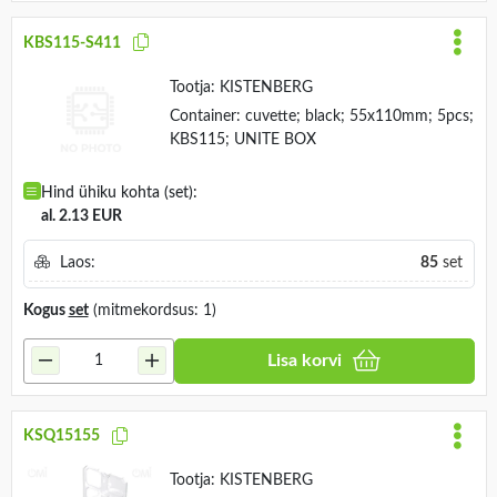
KBS115-S411
Tootja:
KISTENBERG
Container: cuvette; black; 55x110mm; 5pcs;
KBS115; UNITE BOX
Hind ühiku kohta (set):
al. 2.13 EUR
Laos:
85
set
Kogus
set
(mitmekordsus: 1)
Lisa korvi
KSQ15155
Tootja:
KISTENBERG