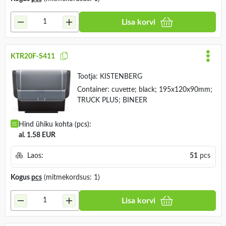
Lisa korvi
KTR20F-S411
Tootja:
KISTENBERG
Container: cuvette; black; 195x120x90mm;
TRUCK PLUS; BINEER
Hind ühiku kohta (pcs):
al. 1.58 EUR
Laos:
51
pcs
Kogus
pcs
(mitmekordsus: 1)
Lisa korvi