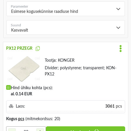
Parameeter
Esimese kogusekünnise raadiuse hind
Suund
Kasvavalt
PX12 PRZEGR
Tootja:
KONGER
Divider; polystyrene; transparent; KON-
PX12
Hind ühiku kohta (pcs):
al. 0.14 EUR
Laos:
3061
pcs
Kogus
pcs
(mitmekordsus: 20)