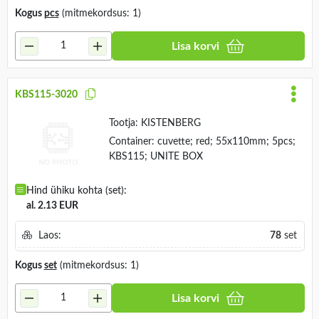
Kogus
pcs
(mitmekordsus: 1)
Lisa korvi
KBS115-3020
Tootja:
KISTENBERG
Container: cuvette; red; 55x110mm; 5pcs;
KBS115; UNITE BOX
Hind ühiku kohta (set):
al. 2.13 EUR
Laos:
78
set
Kogus
set
(mitmekordsus: 1)
Lisa korvi