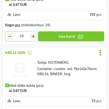
al. 0.87 EUR
Laos:
192
pcs
Kogus
pcs
(mitmekordsus: 24)
Lisa korvi
KBIL16-3020
Tootja:
KISTENBERG
Container: cuvette; red; 98x160x70mm;
KBIL16; BINEER; long
Hind ühiku kohta (pcs):
al. 0.87 EUR
Laos:
73
pcs