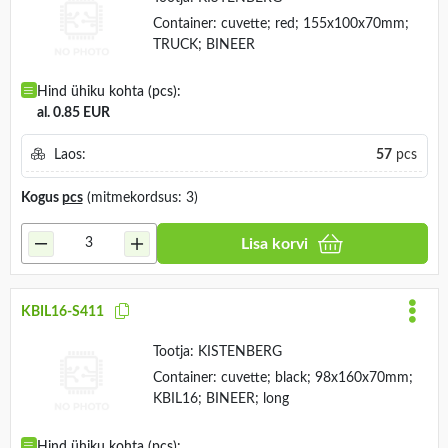
Container: cuvette; red; 155x100x70mm;
TRUCK; BINEER
Hind ühiku kohta (pcs):
al. 0.85 EUR
Laos:
57
pcs
Kogus
pcs
(mitmekordsus: 3)
Lisa korvi
KBIL16-S411
Tootja:
KISTENBERG
Container: cuvette; black; 98x160x70mm;
KBIL16; BINEER; long
Hind ühiku kohta (pcs):