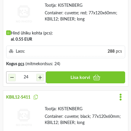
Tootja:
KISTENBERG
Container: cuvette; red; 77x120x60mm;
KBIL12; BINEER; long
Hind ühiku kohta (pcs):
al. 0.55 EUR
Laos:
288
pcs
Kogus
pcs
(mitmekordsus: 24)
Lisa korvi
KBIL12-S411
Tootja:
KISTENBERG
Container: cuvette; black; 77x120x60mm;
KBIL12; BINEER; long