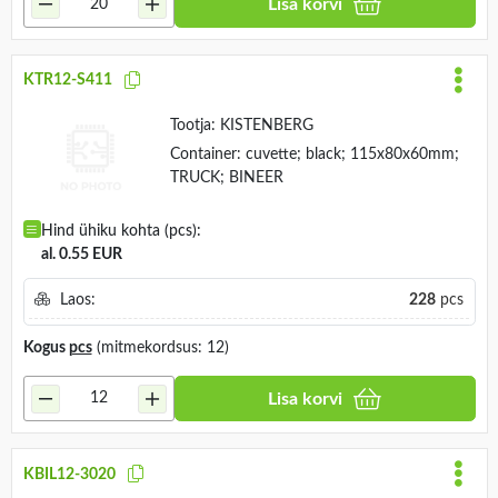
Lisa korvi
KTR12-S411
Tootja:
KISTENBERG
Container: cuvette; black; 115x80x60mm;
TRUCK; BINEER
Hind ühiku kohta (pcs):
al. 0.55 EUR
Laos:
228
pcs
Kogus
pcs
(mitmekordsus: 12)
Lisa korvi
KBIL12-3020