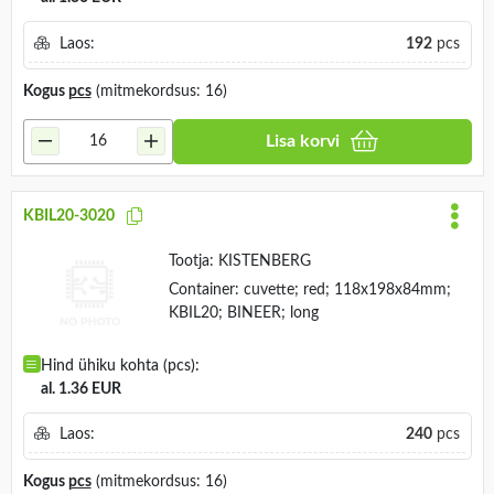
Laos:
192
pcs
Kogus
pcs
(mitmekordsus: 16)
Lisa korvi
KBIL20-3020
Tootja:
KISTENBERG
Container: cuvette; red; 118x198x84mm;
KBIL20; BINEER; long
Hind ühiku kohta (pcs):
al. 1.36 EUR
Laos:
240
pcs
Kogus
pcs
(mitmekordsus: 16)