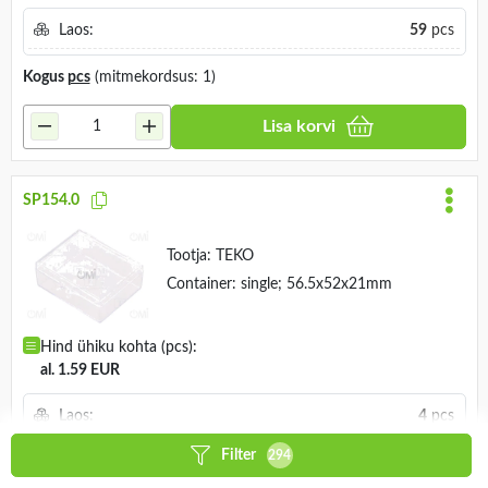
Laos:
59
pcs
Kogus
pcs
(mitmekordsus: 1)
Lisa korvi
SP154.0
Tootja:
TEKO
Container: single; 56.5x52x21mm
Hind ühiku kohta (pcs):
al. 1.59 EUR
Laos:
4
pcs
Filter
294
Kogus
pcs
(mitmekordsus: 1)