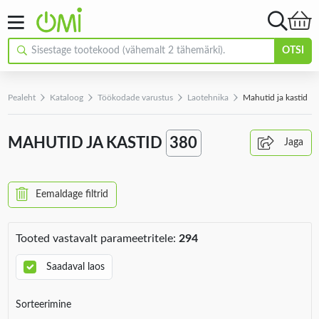
OTSI
Pealeht
Kataloog
Töökodade varustus
Laotehnika
Mahutid ja kastid
MAHUTID JA KASTID
380
Jaga
Eemaldage filtrid
Tooted vastavalt parameetritele:
294
Saadaval laos
Sorteerimine