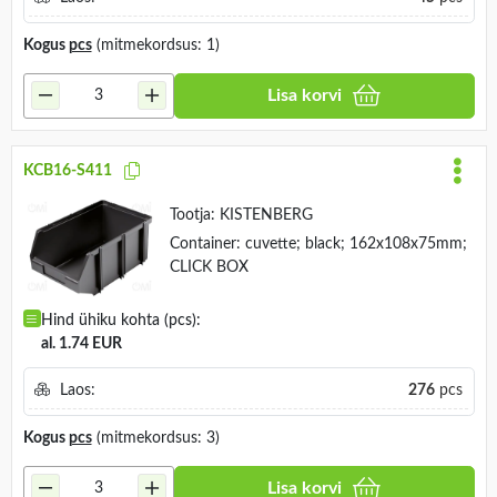
Kogus
pcs
(mitmekordsus: 1)
Lisa korvi
KCB16-S411
Tootja:
KISTENBERG
Container: cuvette; black; 162x108x75mm;
CLICK BOX
Hind ühiku kohta (pcs):
al. 1.74 EUR
Laos:
276
pcs
Kogus
pcs
(mitmekordsus: 3)
Lisa korvi