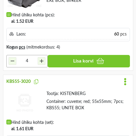
EXE BOX; BINEER
Hind ühiku kohta (pcs):
al. 1.52 EUR
Laos:
60
pcs
Kogus
pcs
(mitmekordsus: 4)
Lisa korvi
KBS55-3020
Tootja:
KISTENBERG
Container: cuvette; red; 55x55mm; 7pcs;
KBS55; UNITE BOX
Hind ühiku kohta (set):
al. 1.61 EUR