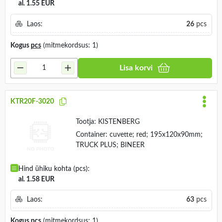
al. 1.55 EUR
Laos:
26
pcs
Kogus
pcs
(mitmekordsus: 1)
Lisa korvi
KTR20F-3020
Tootja:
KISTENBERG
Container: cuvette; red; 195x120x90mm;
TRUCK PLUS; BINEER
Hind ühiku kohta (pcs):
al. 1.58 EUR
Laos:
63
pcs
Kogus
pcs
(mitmekordsus: 1)