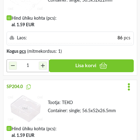
Container: single; 56.5x52x22mm
Hind ühiku kohta (pcs):
al. 1.59 EUR
Laos:
86
pcs
Kogus
pcs
(mitmekordsus: 1)
Lisa korvi
SP204.0
Tootja:
TEKO
Container: single; 56.5x52x26.5mm
Hind ühiku kohta (pcs):
al. 1.59 EUR