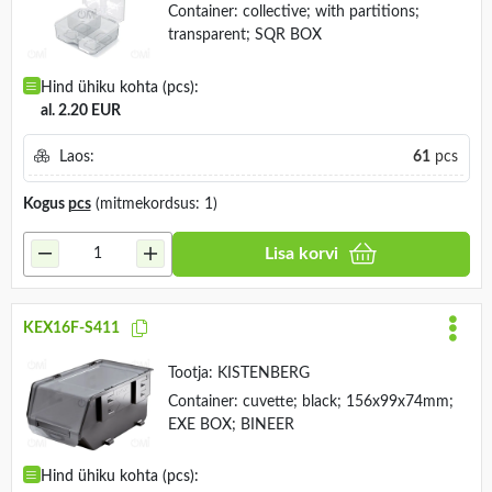
Container: collective; with partitions;
transparent; SQR BOX
Hind ühiku kohta (pcs):
al. 2.20 EUR
Laos:
61
pcs
Kogus
pcs
(mitmekordsus: 1)
Lisa korvi
KEX16F-S411
Tootja:
KISTENBERG
Container: cuvette; black; 156x99x74mm;
EXE BOX; BINEER
Hind ühiku kohta (pcs):