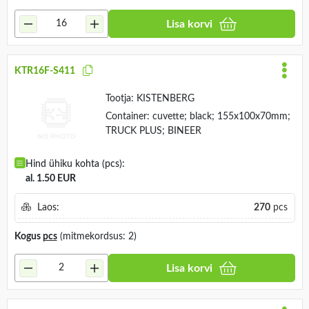
Lisa korvi
KTR16F-S411
Tootja:
KISTENBERG
Container: cuvette; black; 155x100x70mm;
TRUCK PLUS; BINEER
Hind ühiku kohta (pcs):
al. 1.50 EUR
Laos:
270
pcs
Kogus
pcs
(mitmekordsus: 2)
Lisa korvi