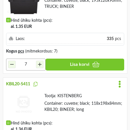
Container: cuvette; black; 195x120x90mm;
TRUCK; BINEER
Hind ühiku kohta (pcs):
al. 1.35 EUR
Laos:
335
pcs
Kogus
pcs
(mitmekordsus: 7)
Lisa korvi
KBIL20-S411
Tootja:
KISTENBERG
Container: cuvette; black; 118x198x84mm;
KBIL20; BINEER; long
Hind ühiku kohta (pcs):
al. 1.36 EUR