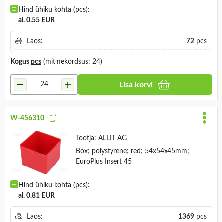
Hind ühiku kohta (pcs):
al. 0.55 EUR
Laos:
72
pcs
Kogus
pcs
(mitmekordsus: 24)
Lisa korvi
W-456310
Tootja:
ALLIT AG
Box; polystyrene; red; 54x54x45mm;
EuroPlus Insert 45
Hind ühiku kohta (pcs):
al. 0.81 EUR
Laos:
1369
pcs