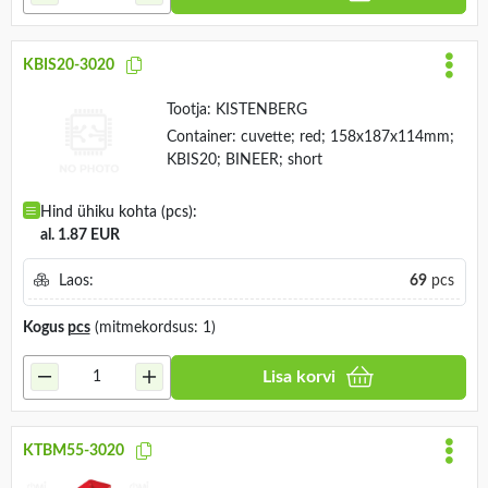
KBIS20-3020
Tootja:
KISTENBERG
Container: cuvette; red; 158x187x114mm;
KBIS20; BINEER; short
Hind ühiku kohta (pcs):
al. 1.87 EUR
Laos:
69
pcs
Kogus
pcs
(mitmekordsus: 1)
Lisa korvi
KTBM55-3020