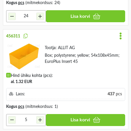
Kogus
pcs
(mitmekordsus: 24)
Lisa korvi
456311
Tootja:
ALLIT AG
Box; polystyrene; yellow; 54x108x45mm;
EuroPlus Insert 45
Hind ühiku kohta (pcs):
al. 1.32 EUR
Laos:
437
pcs
Kogus
pcs
(mitmekordsus: 1)
Lisa korvi