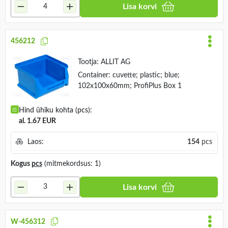
Lisa korvi
456212
Tootja:
ALLIT AG
Container: cuvette; plastic; blue;
102x100x60mm; ProfiPlus Box 1
Hind ühiku kohta (pcs):
al. 1.67 EUR
Laos:
154
pcs
Kogus
pcs
(mitmekordsus: 1)
Lisa korvi
W-456312