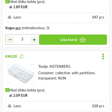
Hind ühiku kohta (pcs):
al. 1.89 EUR
Laos:
147
pcs
Kogus
pcs
(mitmekordsus: 3)
Lisa korvi
KNU20
Tootja:
KISTENBERG
Container: collective; with partitions;
transparent; NUN
Hind ühiku kohta (pcs):
al. 2.09 EUR
Laos:
110
pcs