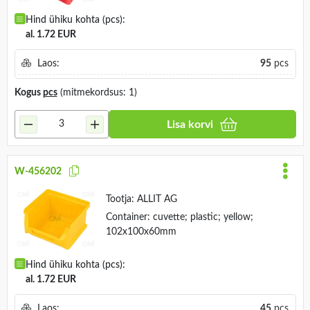
Hind ühiku kohta (pcs):
al. 1.72 EUR
Laos:
95
pcs
Kogus
pcs
(mitmekordsus: 1)
Lisa korvi
W-456202
Tootja:
ALLIT AG
Container: cuvette; plastic; yellow;
102x100x60mm
Hind ühiku kohta (pcs):
al. 1.72 EUR
Laos:
45
pcs