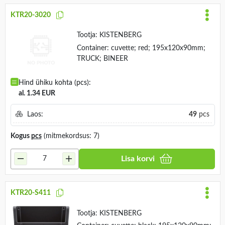
KTR20-3020
Tootja:
KISTENBERG
Container: cuvette; red; 195x120x90mm;
TRUCK; BINEER
Hind ühiku kohta (pcs):
al. 1.34 EUR
Laos:
49
pcs
Kogus
pcs
(mitmekordsus: 7)
Lisa korvi
KTR20-S411
Tootja:
KISTENBERG