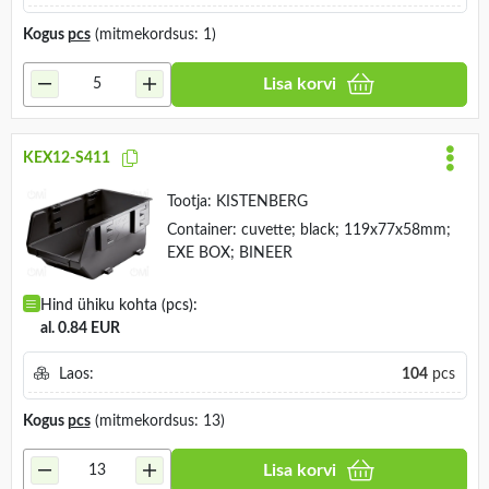
Kogus
pcs
(mitmekordsus: 1)
Lisa korvi
KEX12-S411
Tootja:
KISTENBERG
Container: cuvette; black; 119x77x58mm;
EXE BOX; BINEER
Hind ühiku kohta (pcs):
al. 0.84 EUR
Laos:
104
pcs
Kogus
pcs
(mitmekordsus: 13)
Lisa korvi