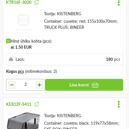
KTR16F-3020
Tootja:
KISTENBERG
Container: cuvette; red; 155x100x70mm;
TRUCK PLUS; BINEER
Hind ühiku kohta (pcs):
al. 1.50 EUR
Laos:
180
pcs
Kogus
pcs
(mitmekordsus: 2)
Lisa korvi
KEX12F-S411
Tootja:
KISTENBERG
Container: cuvette; black; 119x77x58mm;