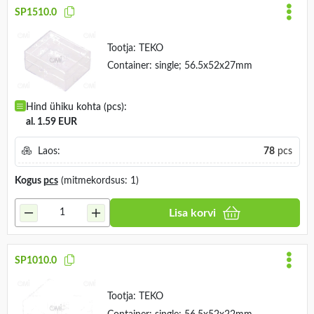
SP1510.0
Tootja:
TEKO
Container: single; 56.5x52x27mm
Hind ühiku kohta (pcs):
al. 1.59 EUR
Laos:
78
pcs
Kogus
pcs
(mitmekordsus: 1)
Lisa korvi
SP1010.0
Tootja:
TEKO