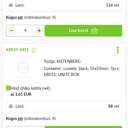
Laos:
116
set
Kogus
set
(mitmekordsus: 4)
Lisa korvi
KBS55-S411
Tootja:
KISTENBERG
Container: cuvette; black; 55x55mm; 7pcs;
KBS55; UNITE BOX
Hind ühiku kohta (set):
al. 1.61 EUR
Laos:
88
set
Kogus
set
(mitmekordsus: 4)