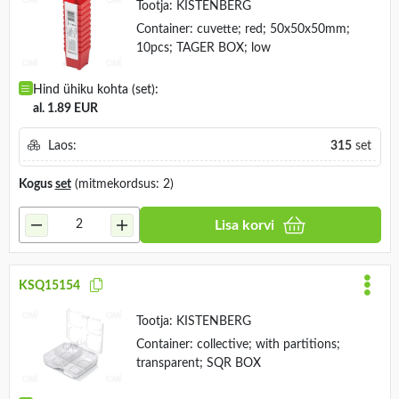
Tootja:
KISTENBERG
Container: cuvette; red; 50x50x50mm;
10pcs; TAGER BOX; low
Hind ühiku kohta (set):
al. 1.89 EUR
Laos:
315
set
Kogus
set
(mitmekordsus: 2)
Lisa korvi
KSQ15154
Tootja:
KISTENBERG
Container: collective; with partitions;
transparent; SQR BOX