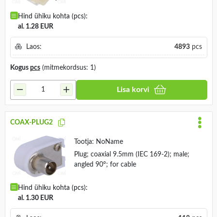
Hind ühiku kohta (pcs):
al. 1.28 EUR
Laos:
4893
pcs
Kogus
pcs
(mitmekordsus: 1)
Lisa korvi
COAX-PLUG2
Tootja:
NoName
Plug; coaxial 9.5mm (IEC 169-2); male;
angled 90°; for cable
Hind ühiku kohta (pcs):
al. 1.30 EUR