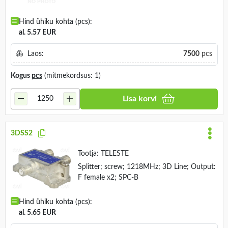
Hind ühiku kohta (pcs):
al. 5.57 EUR
Laos:
7500
pcs
Kogus
pcs
(mitmekordsus: 1)
Lisa korvi
3DSS2
Tootja:
TELESTE
Splitter; screw; 1218MHz; 3D Line; Output:
F female x2; SPC-B
Hind ühiku kohta (pcs):
al. 5.65 EUR