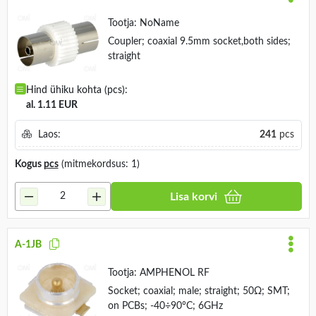
Tootja:
NoName
Coupler; coaxial 9.5mm socket,both sides;
straight
Hind ühiku kohta (pcs):
al. 1.11 EUR
Laos:
241
pcs
Kogus
pcs
(mitmekordsus: 1)
Lisa korvi
A-1JB
Tootja:
AMPHENOL RF
Socket; coaxial; male; straight; 50Ω; SMT;
on PCBs; -40÷90°C; 6GHz