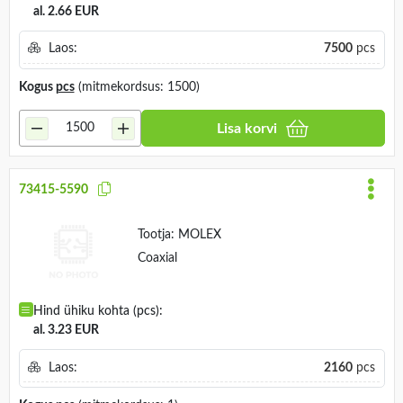
al. 2.66 EUR
Laos:
7500
pcs
Kogus
pcs
(mitmekordsus: 1500)
Lisa korvi
73415-5590
Tootja:
MOLEX
Coaxial
Hind ühiku kohta (pcs):
al. 3.23 EUR
Laos:
2160
pcs