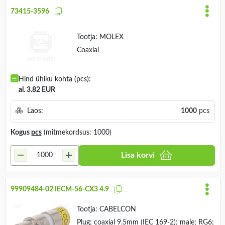
73415-3596
Tootja:
MOLEX
Coaxial
Hind ühiku kohta (pcs):
al. 3.82 EUR
Laos:
1000
pcs
Kogus
pcs
(mitmekordsus: 1000)
Lisa korvi
99909484-02 IECM-56-CX3 4.9
Tootja:
CABELCON
Plug; coaxial 9.5mm (IEC 169-2); male; RG6;