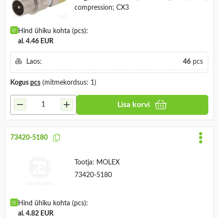
compression; CX3
Hind ühiku kohta (pcs):
al. 4.46 EUR
Laos:
46
pcs
Kogus
pcs
(mitmekordsus: 1)
Lisa korvi
73420-5180
Tootja:
MOLEX
73420-5180
Hind ühiku kohta (pcs):
al. 4.82 EUR