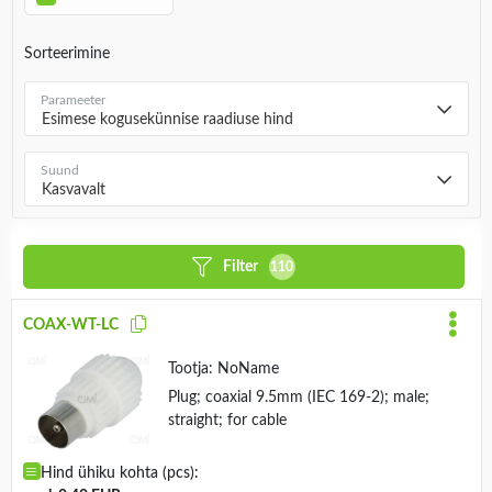
Sorteerimine
Parameeter
Esimese kogusekünnise raadiuse hind
Suund
Kasvavalt
Filter
110
COAX-WT-LC
Tootja:
NoName
Plug; coaxial 9.5mm (IEC 169-2); male;
straight; for cable
Hind ühiku kohta (pcs):