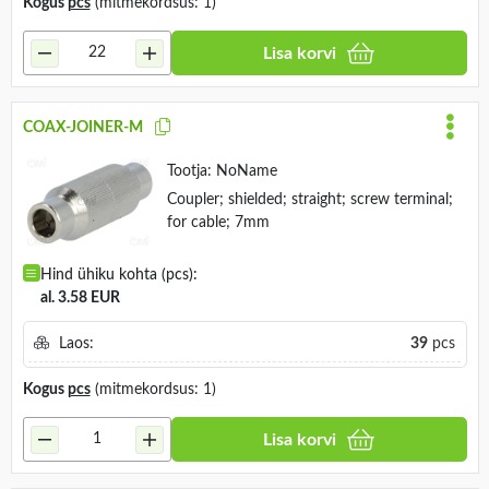
Kogus
pcs
(mitmekordsus: 1)
Lisa korvi
COAX-JOINER-M
Tootja:
NoName
Coupler; shielded; straight; screw terminal;
for cable; 7mm
Hind ühiku kohta (pcs):
al. 3.58 EUR
Laos:
39
pcs
Kogus
pcs
(mitmekordsus: 1)
Lisa korvi