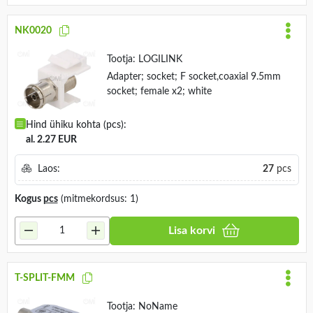
NK0020
Tootja:
LOGILINK
Adapter; socket; F socket,coaxial 9.5mm
socket; female x2; white
Hind ühiku kohta (pcs):
al. 2.27 EUR
Laos:
27
pcs
Kogus
pcs
(mitmekordsus: 1)
Lisa korvi
T-SPLIT-FMM
Tootja:
NoName