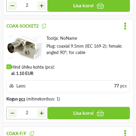
Lisa korvi
COAX-SOCKET2
Tootja:
NoName
Plug; coaxial 9.5mm (IEC 169-2); female;
angled 90°; for cable
Hind ühiku kohta (pcs):
al. 1.10 EUR
Laos:
77
pcs
Kogus
pcs
(mitmekordsus: 1)
Lisa korvi
COAX-F/F