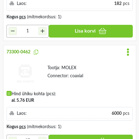
Laos:
182
pcs
Kogus
pcs
(mitmekordsus: 1)
Lisa korvi
73300-0462
Tootja:
MOLEX
Connector: coaxial
Hind ühiku kohta (pcs):
al. 5.76 EUR
Laos:
6000
pcs
Kogus
pcs
(mitmekordsus: 1)