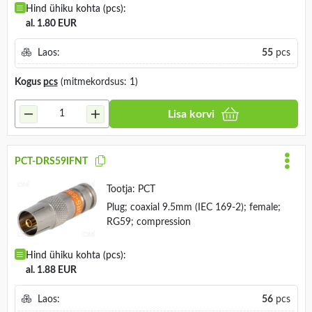
Hind ühiku kohta (pcs):
al. 1.80 EUR
Laos:
55
pcs
Kogus
pcs
(mitmekordsus: 1)
Lisa korvi
PCT-DRS59IFNT
Tootja:
PCT
Plug; coaxial 9.5mm (IEC 169-2); female;
RG59; compression
Hind ühiku kohta (pcs):
al. 1.88 EUR
Laos:
56
pcs