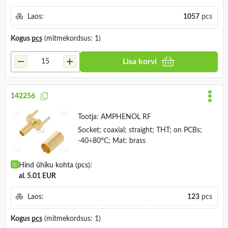
Laos:
1057
pcs
Kogus
pcs
(mitmekordsus: 1)
Lisa korvi
142256
Tootja:
AMPHENOL RF
Socket; coaxial; straight; THT; on PCBs;
-40÷80°C; Mat: brass
Hind ühiku kohta (pcs):
al. 5.01 EUR
Laos:
123
pcs
Kogus
pcs
(mitmekordsus: 1)