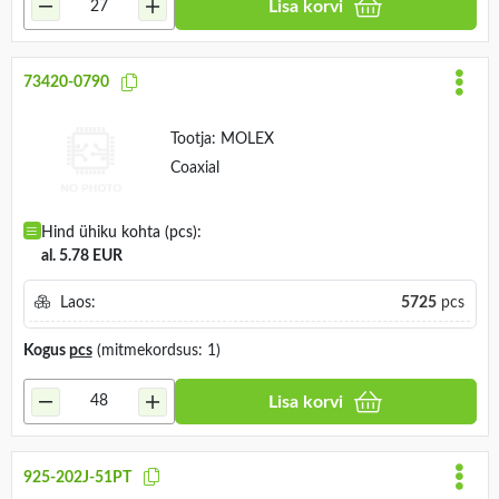
Lisa korvi
73420-0790
Tootja:
MOLEX
Coaxial
Hind ühiku kohta (pcs):
al. 5.78 EUR
Laos:
5725
pcs
Kogus
pcs
(mitmekordsus: 1)
Lisa korvi
925-202J-51PT