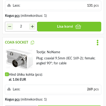
Laos:
131
pcs
Kogus
pcs
(mitmekordsus: 1)
Lisa korvi
COAX-SOCKET
Tootja:
NoName
Plug; coaxial 9.5mm (IEC 169-2); female;
angled 90°; for cable
Hind ühiku kohta (pcs):
al. 1.06 EUR
Laos:
269
pcs
Kogus
pcs
(mitmekordsus: 1)