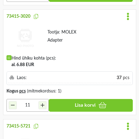
73415-3020
Tootja:
MOLEX
Adapter
Hind ühiku kohta (pcs):
al. 6.88 EUR
Laos:
37
pcs
Kogus
pcs
(mitmekordsus: 1)
Lisa korvi
73415-5721