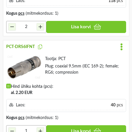
Laos:
118
pcs
Kogus
pcs
(mitmekordsus: 1)
Lisa korvi
PCT-DRS6IFNT
Tootja:
PCT
Plug; coaxial 9.5mm (IEC 169-2); female;
RG6; compression
Hind ühiku kohta (pcs):
al. 2.20 EUR
Laos:
40
pcs
Kogus
pcs
(mitmekordsus: 1)
Lisa korvi