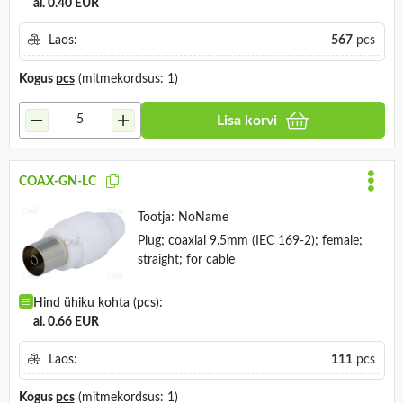
al. 0.40 EUR
Laos:
567
pcs
Kogus
pcs
(mitmekordsus: 1)
Lisa korvi
COAX-GN-LC
Tootja:
NoName
Plug; coaxial 9.5mm (IEC 169-2); female;
straight; for cable
Hind ühiku kohta (pcs):
al. 0.66 EUR
Laos:
111
pcs
Kogus
pcs
(mitmekordsus: 1)