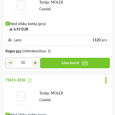
Tootja:
MOLEX
Coaxial
Hind ühiku kohta (pcs):
al. 6.93 EUR
Laos:
1120
pcs
Kogus
pcs
(mitmekordsus: 1)
Lisa korvi
73415-3310
Tootja:
MOLEX
Coaxial