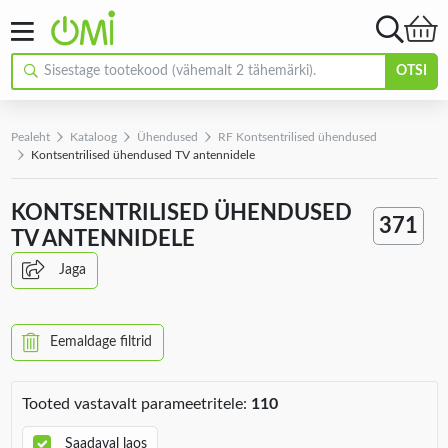
OTSI
Pealeht
Kataloog
Ühendused
RF Kontsentrilised ühendused
Kontsentrilised ühendused TV antennidele
KONTSENTRILISED ÜHENDUSED
371
TV ANTENNIDELE
Jaga
Eemaldage filtrid
Tooted vastavalt parameetritele:
110
Saadaval laos