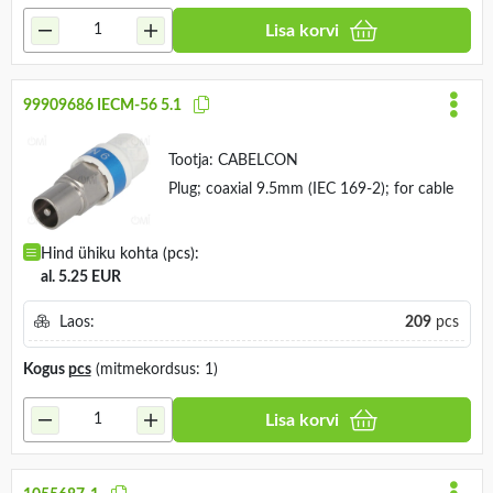
Lisa korvi
99909686 IECM-56 5.1
Tootja:
CABELCON
Plug; coaxial 9.5mm (IEC 169-2); for cable
Hind ühiku kohta (pcs):
al. 5.25 EUR
Laos:
209
pcs
Kogus
pcs
(mitmekordsus: 1)
Lisa korvi