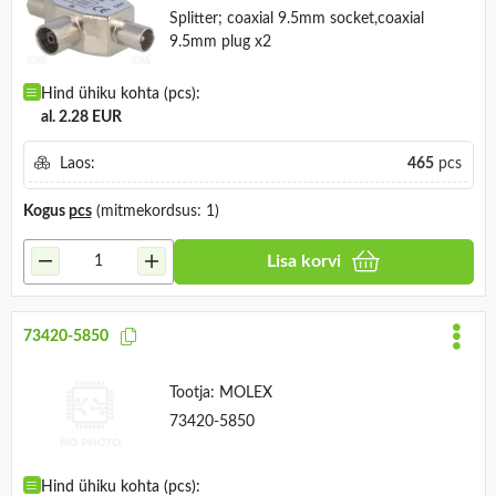
Splitter; coaxial 9.5mm socket,coaxial
9.5mm plug x2
Hind ühiku kohta (pcs):
al. 2.28 EUR
Laos:
465
pcs
Kogus
pcs
(mitmekordsus: 1)
Lisa korvi
73420-5850
Tootja:
MOLEX
73420-5850
Hind ühiku kohta (pcs):