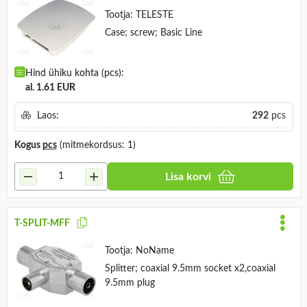
Tootja:
TELESTE
Case; screw; Basic Line
Hind ühiku kohta (pcs):
al. 1.61 EUR
Laos:
292
pcs
Kogus
pcs
(mitmekordsus: 1)
Lisa korvi
T-SPLIT-MFF
Tootja:
NoName
Splitter; coaxial 9.5mm socket x2,coaxial
9.5mm plug