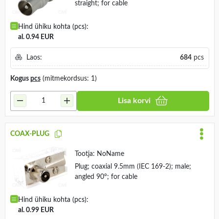
straight; for cable
Hind ühiku kohta (pcs):
al. 0.94 EUR
Laos:
684
pcs
Kogus
pcs
(mitmekordsus: 1)
Lisa korvi
COAX-PLUG
Tootja:
NoName
Plug; coaxial 9.5mm (IEC 169-2); male;
angled 90°; for cable
Hind ühiku kohta (pcs):
al. 0.99 EUR