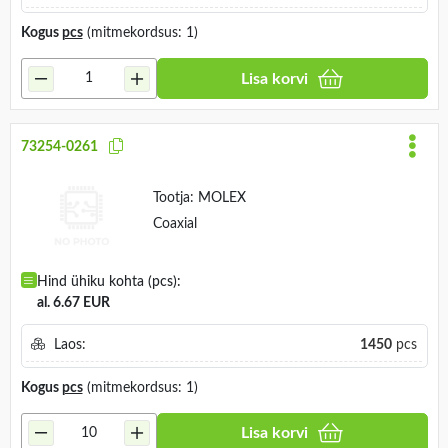
Kogus
pcs
(mitmekordsus: 1)
Lisa korvi
73254-0261
Tootja:
MOLEX
Coaxial
Hind ühiku kohta (pcs):
al. 6.67 EUR
Laos:
1450
pcs
Kogus
pcs
(mitmekordsus: 1)
Lisa korvi