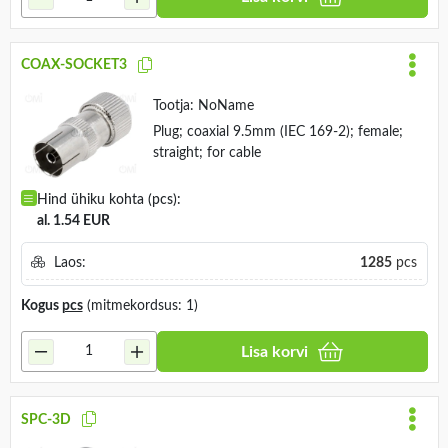
COAX-SOCKET3
Tootja:
NoName
Plug; coaxial 9.5mm (IEC 169-2); female;
straight; for cable
Hind ühiku kohta (pcs):
al. 1.54 EUR
Laos:
1285
pcs
Kogus
pcs
(mitmekordsus: 1)
Lisa korvi
SPC-3D