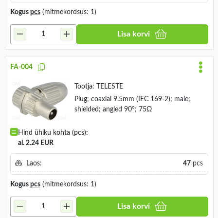
Kogus
pcs
(mitmekordsus: 1)
Lisa korvi
FA-004
Tootja:
TELESTE
Plug; coaxial 9.5mm (IEC 169-2); male;
shielded; angled 90°; 75Ω
Hind ühiku kohta (pcs):
al. 2.24 EUR
Laos:
47
pcs
Kogus
pcs
(mitmekordsus: 1)
Lisa korvi