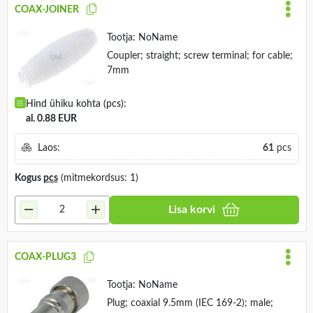
COAX-JOINER
Tootja:
NoName
Coupler; straight; screw terminal; for cable;
7mm
Hind ühiku kohta (pcs):
al. 0.88 EUR
Laos:
61
pcs
Kogus
pcs
(mitmekordsus: 1)
Lisa korvi
COAX-PLUG3
Tootja:
NoName
Plug; coaxial 9.5mm (IEC 169-2); male;