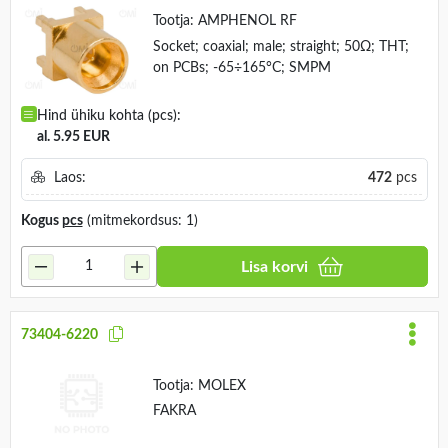
Tootja:
AMPHENOL RF
Socket; coaxial; male; straight; 50Ω; THT;
on PCBs; -65÷165°C; SMPM
Hind ühiku kohta (pcs):
al. 5.95 EUR
Laos:
472
pcs
Kogus
pcs
(mitmekordsus: 1)
Lisa korvi
73404-6220
Tootja:
MOLEX
FAKRA