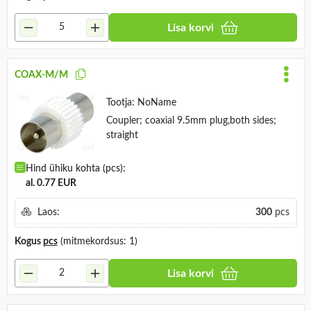
Lisa korvi
COAX-M/M
Tootja:
NoName
Coupler; coaxial 9.5mm plug,both sides;
straight
Hind ühiku kohta (pcs):
al. 0.77 EUR
Laos:
300
pcs
Kogus
pcs
(mitmekordsus: 1)
Lisa korvi