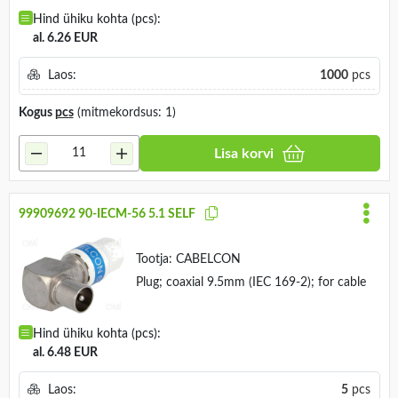
Hind ühiku kohta (pcs):
al. 6.26 EUR
Laos:
1000
pcs
Kogus
pcs
(mitmekordsus: 1)
Lisa korvi
99909692 90-IECM-56 5.1 SELF
Tootja:
CABELCON
Plug; coaxial 9.5mm (IEC 169-2); for cable
Hind ühiku kohta (pcs):
al. 6.48 EUR
Laos:
5
pcs