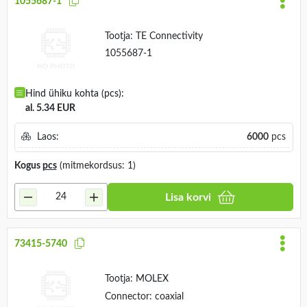
1055687-1
Tootja:
TE Connectivity
1055687-1
Hind ühiku kohta (pcs):
al. 5.34 EUR
Laos:
6000
pcs
Kogus
pcs
(mitmekordsus: 1)
Lisa korvi
73415-5740
Tootja:
MOLEX
Connector: coaxial