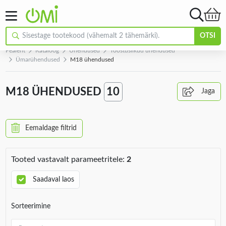
OTSI
Pealeht
Kataloog
Ühendused
Tööstuslikud ühendused
Ümarühendused
M18 ühendused
M18 ÜHENDUSED
10
Jaga
Eemaldage filtrid
Tooted vastavalt parameetritele:
2
Saadaval laos
Sorteerimine