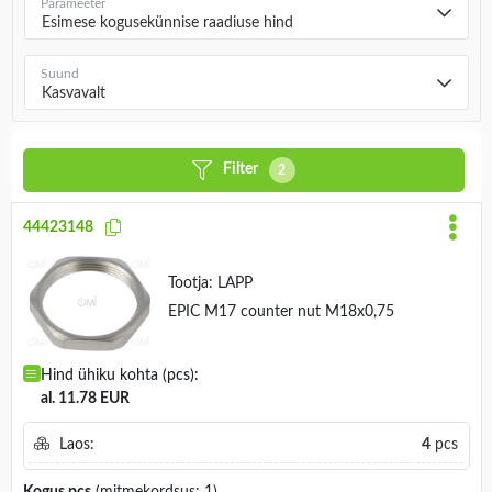
Parameeter
Esimese kogusekünnise raadiuse hind
Suund
Kasvavalt
Filter
2
44423148
Tootja:
LAPP
EPIC M17 counter nut M18x0,75
Hind ühiku kohta (pcs):
al. 11.78 EUR
Laos:
4
pcs
Kogus
pcs
(mitmekordsus: 1)