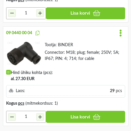
Lisa korvi
09 0440 00 04
Tootja:
BINDER
Connector: M18; plug; female; 250V; 5A;
IP67; PIN: 4; 714; for cable
Hind ühiku kohta (pcs):
al. 27.30 EUR
Laos:
29
pcs
Kogus
pcs
(mitmekordsus: 1)
Lisa korvi