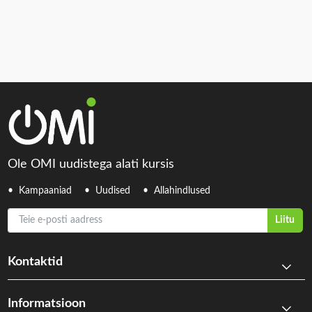
Ole OMI uudistega alati kursis
Kampaaniad
Uudised
Allahindlused
Teie e-posti aadress
Liitu
Kontaktid
Informatsioon