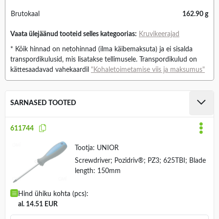
Brutokaal
162.90 g
Vaata ülejäänud tooteid selles kategoorias:
Kruvikeerajad
* Kõik hinnad on netohinnad (ilma käibemaksuta) ja ei sisalda
transpordikulusid, mis lisatakse tellimusele. Transpordikulud on
kättesaadavad vahekaardil
"Kohaletoimetamise viis ja maksumus"
SARNASED TOOTED
611744
Tootja:
UNIOR
Screwdriver; Pozidriv®; PZ3; 625TBI; Blade
length: 150mm
Hind ühiku kohta (pcs):
al. 14.51 EUR