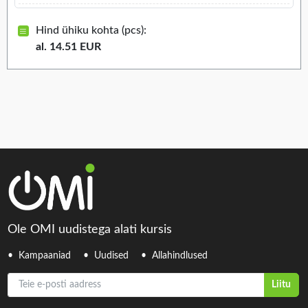
Hind ühiku kohta (pcs):
al. 14.51 EUR
Ole OMI uudistega alati kursis
Kampaaniad
Uudised
Allahindlused
Teie e-posti aadress
Liitu