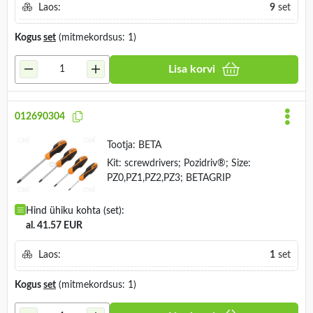
Laos:
9
set
Kogus
set
(mitmekordsus: 1)
Lisa korvi
012690304
Tootja:
BETA
Kit: screwdrivers; Pozidriv®; Size:
PZ0,PZ1,PZ2,PZ3; BETAGRIP
Hind ühiku kohta (set):
al. 41.57 EUR
Laos:
1
set
Kogus
set
(mitmekordsus: 1)