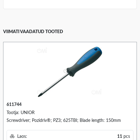
VIIMATI VAADATUD TOOTED
611744
Tootja: UNIOR
Screwdriver; Pozidriv®; PZ3; 625TBI; Blade length: 150mm
Laos:
11
pcs