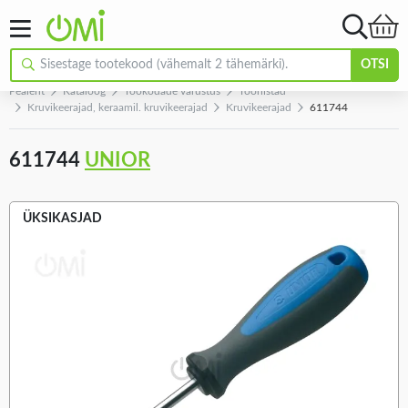
OTSI
Pealeht
Kataloog
Töökodade varustus
Tööriistad
Kruvikeerajad, keraamil. kruvikeerajad
Kruvikeerajad
611744
611744
UNIOR
ÜKSIKASJAD