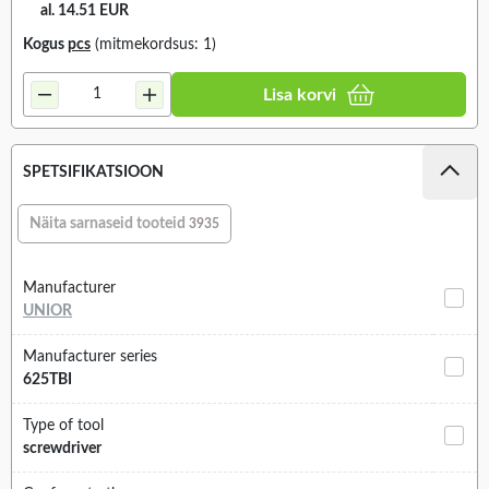
al. 14.51 EUR
Kogus
pcs
(mitmekordsus: 1)
Lisa korvi
SPETSIFIKATSIOON
Näita sarnaseid tooteid
3935
Manufacturer
UNIOR
Manufacturer series
625TBI
Type of tool
screwdriver