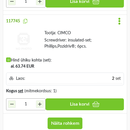
Lisa korvi
117745
Tootja:
CIMCO
Screwdriver: insulated-set;
Phillips,Pozidriv®; 6pcs.
Hind ühiku kohta (set):
al. 63.74 EUR
Laos:
2
set
Kogus
set
(mitmekordsus: 1)
Lisa korvi
Näita rohkem