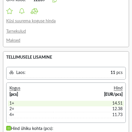
OMI kood:
12289
Küsi suurema koguse hinda
Tarnekulud
Maksed
TELLIMUSELE LISAMINE
Laos:
11
pcs
Kogus
Hind
[pcs]
[EUR/pcs]
1+
14.51
2+
12.38
4+
11.73
Hind ühiku kohta (pcs):