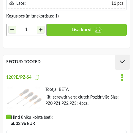
Laos:
11
pcs
Kogus
pcs
(mitmekordsus: 1)
Lisa korvi
SEOTUD TOOTED
1209E/PZ-S4
Tootja:
BETA
Kit: screwdrivers; clutch,Pozidriv®; Size:
PZ0,PZ1,PZ2,PZ3; 4pcs.
Hind ühiku kohta (set):
al. 33.96 EUR