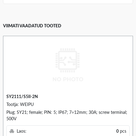
VIIMATI VAADATUD TOOTED
SY2111/S5II-2N
Tootja: WEIPU
Plug; SY21; female; PIN: 5; IP67; 7÷12mm; 30A; screw terminal;
500V
Laos:
0
pcs