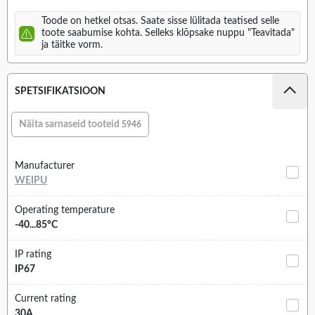
Toode on hetkel otsas. Saate sisse lülitada teatised selle
toote saabumise kohta. Selleks klõpsake nuppu "Teavitada"
ja täitke vorm.
SPETSIFIKATSIOON
Näita sarnaseid tooteid
5946
Manufacturer
WEIPU
Operating temperature
-40...85°C
IP rating
IP67
Current rating
30A