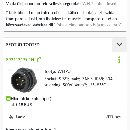
Vaata ülejäänud tooteid selles kategoorias:
WEIPU ühendused
* Kõik hinnad on netohinnad (ilma käibemaksuta) ja ei sisalda
transpordikulusid, mis lisatakse tellimusele. Transpordikulud on
kättesaadavad vahekaardil
"Kohaletoimetamise viis ja maksumus"
SEOTUD TOOTED
SP2112/P5-1N
Tootja:
WEIPU
Socket; SP21; male; PIN: 5; IP68; 30A;
soldering; 500V; 4mm2; -25÷85°C
Hind ühiku kohta (pcs):
al. 9.18 EUR
Laos:
817
pcs
Kogus
pcs
(mitmekordsus: 1)