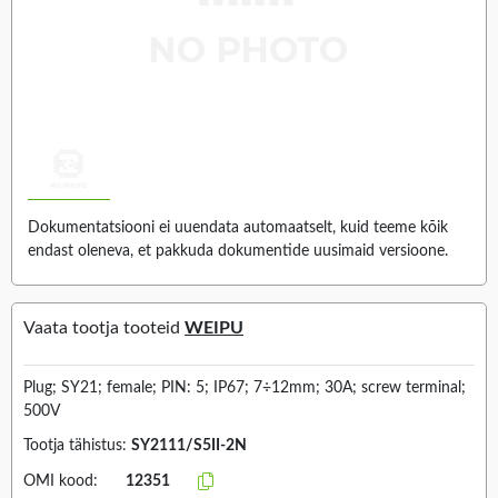
Dokumentatsiooni ei uuendata automaatselt, kuid teeme kõik
endast oleneva, et pakkuda dokumentide uusimaid versioone.
Vaata tootja tooteid
WEIPU
Plug; SY21; female; PIN: 5; IP67; 7÷12mm; 30A; screw terminal;
500V
Tootja tähistus:
SY2111/S5II-2N
OMI kood:
12351