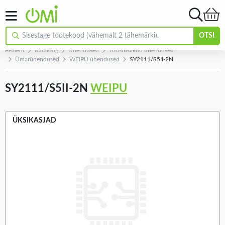
OTSI
Pealeht
Kataloog
Ühendused
Tööstuslikud ühendused
Ümarühendused
WEIPU ühendused
SY2111/S5II-2N
SY2111/S5II-2N
WEIPU
ÜKSIKASJAD