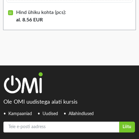
Hind ühiku kohta (pcs):
al. 8.56 EUR
Ole OMI uudistega alati kursis
Kampaaniad
Uudised
Allahindlused
Teie e-posti aadress
Liitu