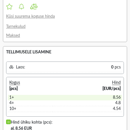
Küsi suurema koguse hinda
Tarnekulud
Maksed
TELLIMUSELE LISAMINE
Laos:
0
pcs
Kogus
Hind
[pcs]
[EUR/pcs]
1+
8.56
4+
4.8
10+
4.54
Hind ühiku kohta (pcs):
al. 8.56 EUR