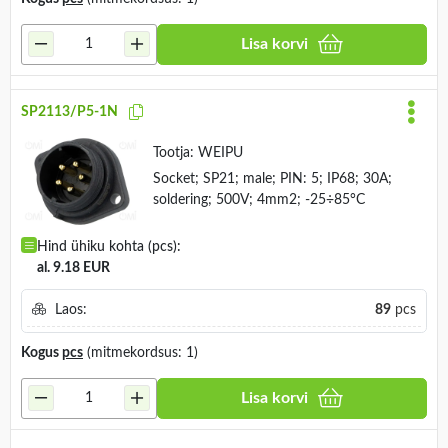
Lisa korvi
SP2113/P5-1N
Tootja:
WEIPU
Socket; SP21; male; PIN: 5; IP68; 30A;
soldering; 500V; 4mm2; -25÷85°C
Hind ühiku kohta (pcs):
al. 9.18 EUR
Laos:
89
pcs
Kogus
pcs
(mitmekordsus: 1)
Lisa korvi