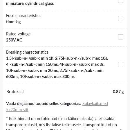
miniature, cylindrical, glass
Fuse characteristics
time-lag
Rated voltage
250V AC
Breaking characteristics
1.5I<sub>n</sub>: min 1h, 2.75I<sub>n</sub>: max 10s,
4I<sub>n</sub>: min 150ms, 4I<sub>n</sub>: max 3s,
10I<sub>n</sub>: min 20ms, 2.75I<sub>n</sub>: min
600ms, 10I<sub>n</sub>: max 300ms
Brutokaal
0.87 g
Vaata ülejäänud tooteid selles kategoorias:
Sulavkaitsmed
5x20mm viit
* Kõik hinnad on netohinnad (ilma käibemaksuta) ja ei sisalda
transpordikulusid, mis lisatakse tellimusele. Transpordikulud on