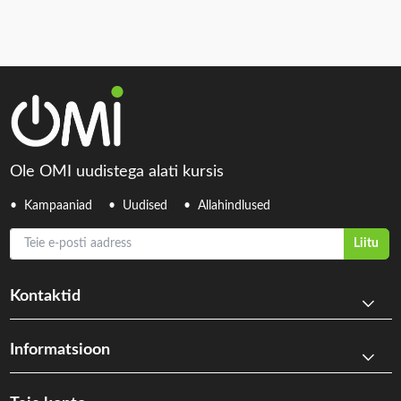
Ole OMI uudistega alati kursis
Kampaaniad
Uudised
Allahindlused
Teie e-posti aadress
Liitu
Kontaktid
Informatsioon