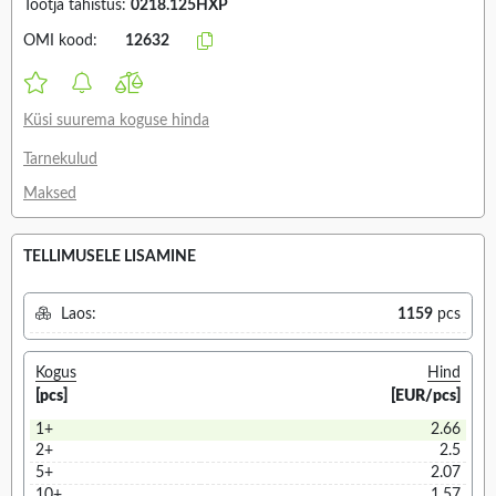
Tootja tähistus:
0218.125HXP
OMI kood:
12632
Küsi suurema koguse hinda
Tarnekulud
Maksed
TELLIMUSELE LISAMINE
Laos:
1159
pcs
Kogus
Hind
[pcs]
[EUR/pcs]
1+
2.66
2+
2.5
5+
2.07
10+
1.57