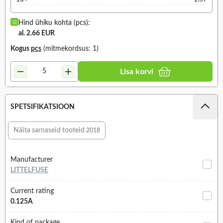
Hind ühiku kohta (pcs):
al. 2.66 EUR
Kogus
pcs
(mitmekordsus: 1)
Lisa korvi
SPETSIFIKATSIOON
Näita sarnaseid tooteid
2018
Manufacturer
LITTELFUSE
Current rating
0.125A
Kind of package