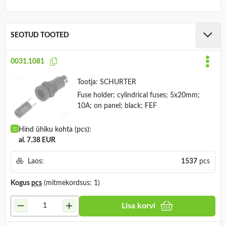
SEOTUD TOOTED
0031.1081
Tootja:
SCHURTER
Fuse holder; cylindrical fuses; 5x20mm;
10A; on panel; black; FEF
Hind ühiku kohta (pcs):
al. 7.38 EUR
Laos:
1537
pcs
Kogus
pcs
(mitmekordsus: 1)
Lisa korvi