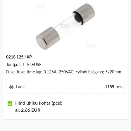
0218.125HXP
Tootja: LITTELFUSE
Fuse: fuse; time-lag; 0.125A; 250VAC; cylindrical,glass; 5x20mm
Laos:
1159
pcs
Hind ühiku kohta (pcs):
al. 2.66 EUR