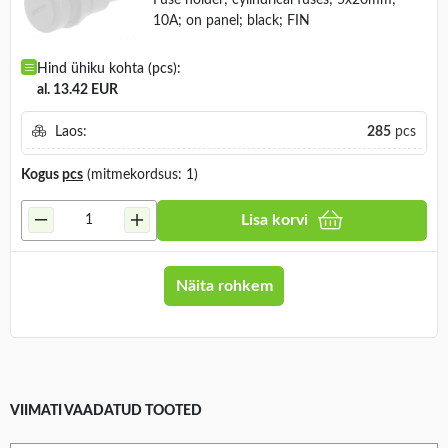
Fuse holder; cylindrical fuses; 5x20mm;
10A; on panel; black; FIN
Hind ühiku kohta (pcs):
al. 13.42 EUR
Laos:
285
pcs
Kogus
pcs
(mitmekordsus: 1)
Lisa korvi
Näita rohkem
VIIMATI VAADATUD TOOTED