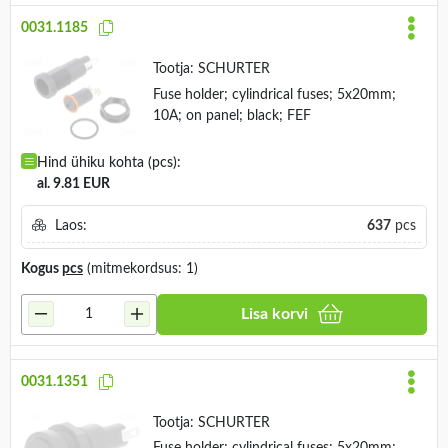
0031.1185
Tootja:
SCHURTER
Fuse holder; cylindrical fuses; 5x20mm;
10A; on panel; black; FEF
Hind ühiku kohta (pcs):
al. 9.81 EUR
Laos:
637
pcs
Kogus
pcs
(mitmekordsus: 1)
Lisa korvi
0031.1351
Tootja:
SCHURTER