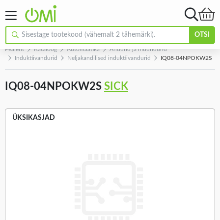
OTSI
Pealeht
Kataloog
Automaatika
Andurid ja muundurid
Induktiivandurid
Neljakandilised induktiivandurid
IQ08-04NPOKW2S
IQ08-04NPOKW2S
SICK
ÜKSIKASJAD