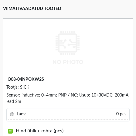
VIIMATI VAADATUD TOOTED
IQ08-04NPOKW2S
Tootja: SICK
Sensor: inductive; 0÷4mm; PNP / NC; Usup: 10÷30VDC; 200mA;
lead 2m
Laos:
0
pcs
Hind ühiku kohta (pcs):