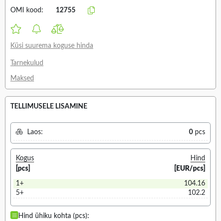
OMI kood:
12755
Küsi suurema koguse hinda
Tarnekulud
Maksed
TELLIMUSELE LISAMINE
Laos:
0
pcs
Kogus
Hind
[pcs]
[EUR/pcs]
1+
104.16
5+
102.2
Hind ühiku kohta (pcs):