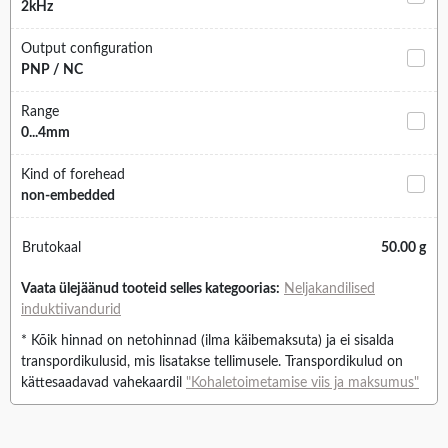
2kHz
Output configuration
PNP / NC
Range
0...4mm
Kind of forehead
non-embedded
Brutokaal
50.00 g
Vaata ülejäänud tooteid selles kategoorias:
Neljakandilised
induktiivandurid
* Kõik hinnad on netohinnad (ilma käibemaksuta) ja ei sisalda
transpordikulusid, mis lisatakse tellimusele. Transpordikulud on
kättesaadavad vahekaardil
"Kohaletoimetamise viis ja maksumus"