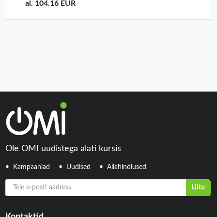
al. 104.16 EUR
Ole OMI uudistega alati kursis
Kampaaniad
Uudised
Allahindlused
Teie e-posti aadress
Liitu
Kontaktid