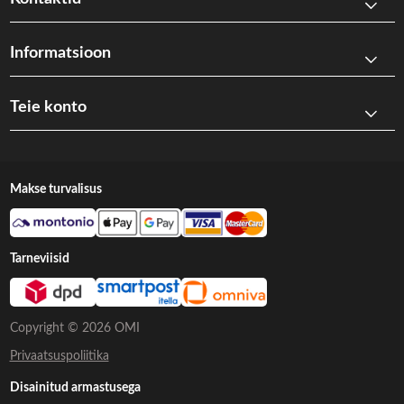
Informatsioon
Teie konto
Makse turvalisus
Tarneviisid
Copyright © 2026 OMI
Privaatsuspoliitika
Disainitud armastusega