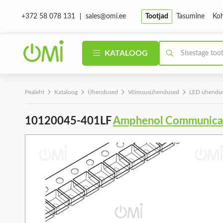
sales@omi.ee
Tootjad
Tasumine
Koh
+372 58 078 131
KATALOOG
Pealeht
Kataloog
Ühendused
Võimsusühendused
LED ühendu
10120045-401LF
Amphenol Communicat