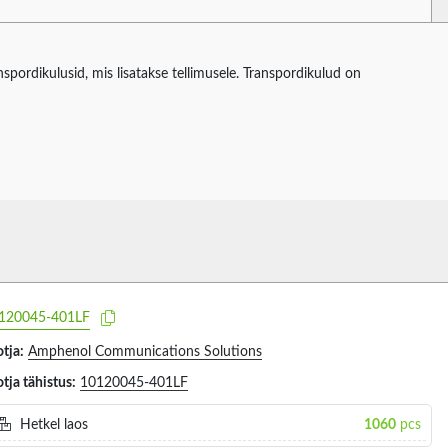
spordikulusid, mis lisatakse tellimusele. Transpordikulud on
120045-401LF
tja:
Amphenol Communications Solutions
tja tähistus:
10120045-401LF
Hetkel laos
1060
pcs