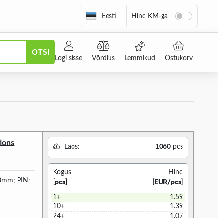
Eesti
Hind KM-ga
OTSI
Logi sisse
Võrdlus
Lemmikud
Ostukorv
ions
Laos:
1060
pcs
Kogus
Hind
 3mm; PIN:
[pcs]
[EUR/pcs]
1+
1.59
10+
1.39
24+
1.07