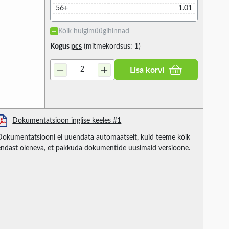
56+
1.01
Kõik hulgimüügihinnad
Kogus
pcs
(mitmekordsus: 1)
Lisa korvi
Dokumentatsioon inglise keeles #1
Dokumentatsiooni ei uuendata automaatselt, kuid teeme kõik
endast oleneva, et pakkuda dokumentide uusimaid versioone.