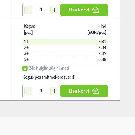
Lisa korvi
Kogus
Hind
[pcs]
[EUR/pcs]
1+
7.81
2+
7.34
3+
7.09
5+
6.88
Kõik hulgimüügihinnad
Kogus
pcs
(mitmekordsus: 1)
Lisa korvi