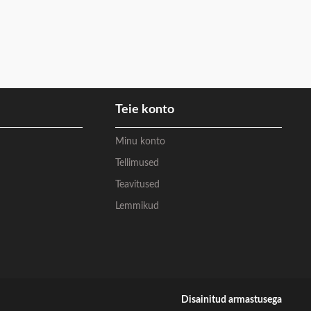
Teie konto
Minu konto
Tellimused
Teavitused
Lemmikud
Disainitud armastusega