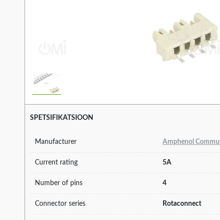
SPETSIFIKATSIOON
Manufacturer
Amphenol Communi
Current rating
5A
Number of pins
4
Connector series
Rotaconnect