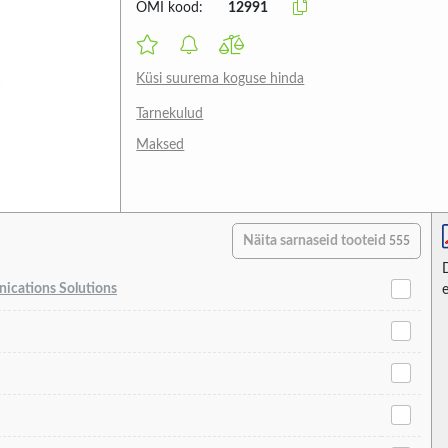
OMI kood:
12991
Küsi suurema koguse hinda
Tarnekulud
Maksed
Näita sarnaseid tooteid
555
cations Solutions