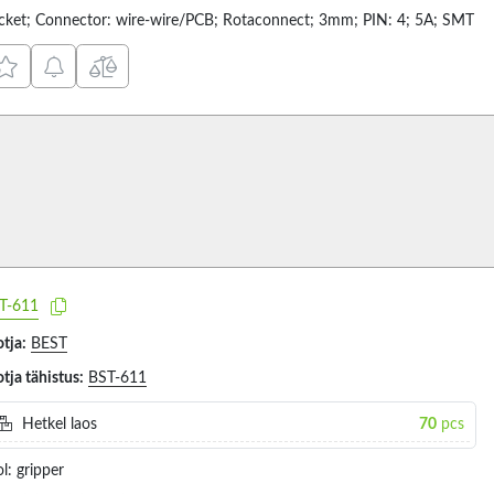
cket; Connector: wire-wire/PCB; Rotaconnect; 3mm; PIN: 4; 5A; SMT
T-611
tja:
BEST
tja tähistus:
BST-611
Hetkel laos
70
pcs
l: gripper