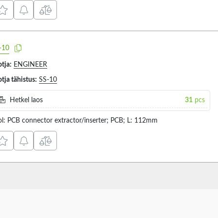
-10
tja:
ENGINEER
tja tähistus:
SS-10
Hetkel laos
31
pcs
ol: PCB connector extractor/inserter; PCB; L: 112mm