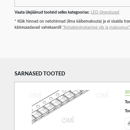
Vaata ülejäänud tooteid selles kategoorias:
LED ühendused
* Kõik hinnad on netohinnad (ilma käibemaksuta) ja ei sisalda tran
kättesaadavad vahekaardil
"Kohaletoimetamise viis ja maksumus"
SARNASED TOOTED
10
Too
Too