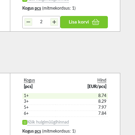
Kogus
pcs
(mitmekordsus: 1)
Lisa korvi
Kogus
Hind
[pcs]
[EUR/pcs]
1+
8.74
3+
8.29
5+
7.97
6+
7.84
Kõik hulgimüügihinnad
Kogus
pcs
(mitmekordsus: 1)