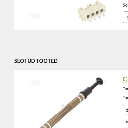
So
SEOTUD TOOTED
BS
Too
Too
Too