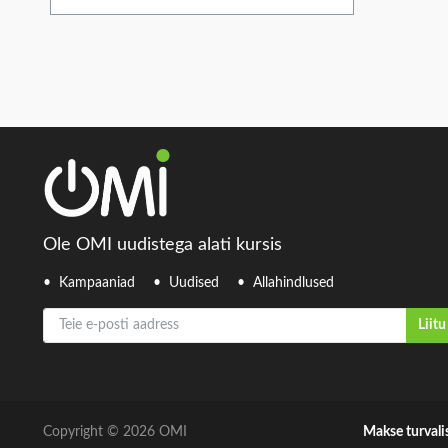
Ole OMI uudistega alati kursis
Kampaaniad
Uudised
Allahindlused
Teie e-posti aadress
Liitu
Copyright © 2026 OMI
Makse turvali