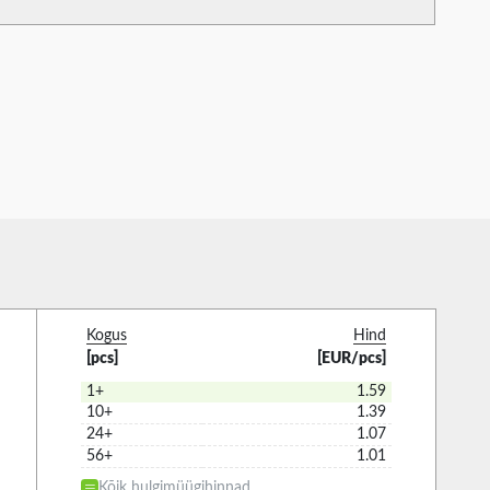
Kogus
Hind
[pcs]
[EUR/pcs]
1+
1.59
10+
1.39
24+
1.07
56+
1.01
Kõik hulgimüügihinnad