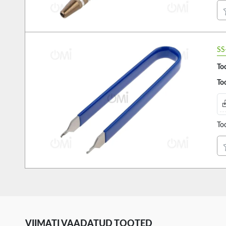
SS
Too
Too
To
VIIMATI VAADATUD TOOTED