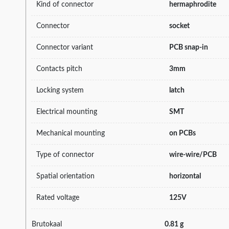
Kind of connector
hermaphrodite
Connector
socket
Connector variant
PCB snap-in
Contacts pitch
3mm
Locking system
latch
Electrical mounting
SMT
Mechanical mounting
on PCBs
Type of connector
wire-wire/PCB
Spatial orientation
horizontal
Rated voltage
125V
Brutokaal
0.81 g