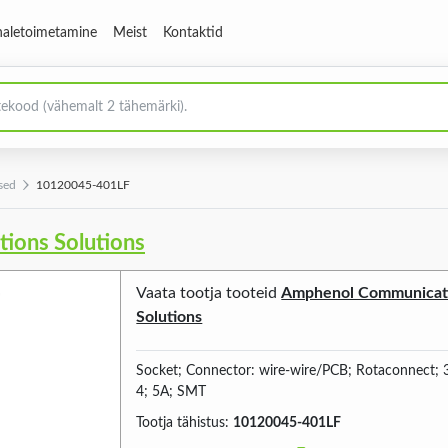
aletoimetamine
Meist
Kontaktid
sed
10120045-401LF
ions Solutions
Vaata tootja tooteid
Amphenol Communicat
Solutions
Socket; Connector: wire-wire/PCB; Rotaconnect;
4; 5A; SMT
Tootja tähistus:
10120045-401LF