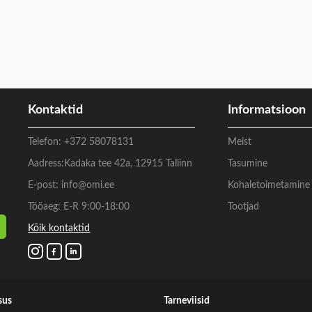
Kontaktid
Informatsioon
Telefon:
+372 58078131
Meist
Aadress:
Kadaka tee 42a, 12915 Tallinn
Tasumine
E-post:
info@omi.ee
Kohaletoimetamine
Tööaeg: E-R 9:00-18:00
Tootjad
Kõik kontaktid
sus
Tarneviisid