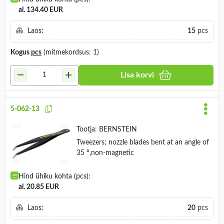
al. 134.40 EUR
Laos:
15
pcs
Kogus
pcs
(mitmekordsus: 1)
Lisa korvi
5-062-13
Tootja:
BERNSTEIN
Tweezers; nozzle blades bent at an angle of
35 °,non-magnetic
Hind ühiku kohta (pcs):
al. 20.85 EUR
Laos:
20
pcs