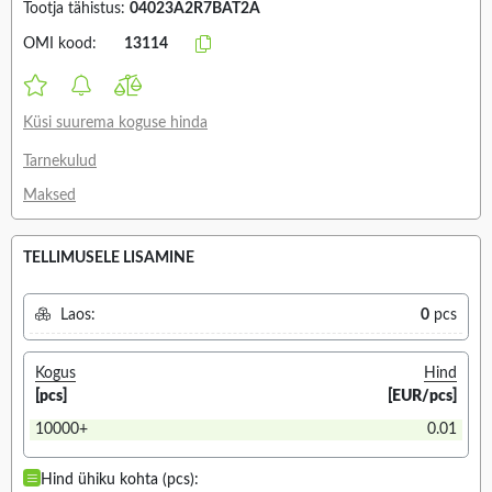
Tootja tähistus:
04023A2R7BAT2A
OMI kood:
13114
Küsi suurema koguse hinda
Tarnekulud
Maksed
TELLIMUSELE LISAMINE
Laos:
0
pcs
Kogus
Hind
[pcs]
[EUR/pcs]
10000+
0.01
Hind ühiku kohta (pcs):