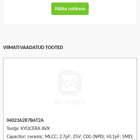
Näita rohkem
VIIMATI VAADATUD TOOTED
04023A2R7BAT2A
Tootja: KYOCERA AVX
Capacitor: ceramic; MLCC; 2.7pF; 25V; C0G (NP0); ±0.1pF; SMD;