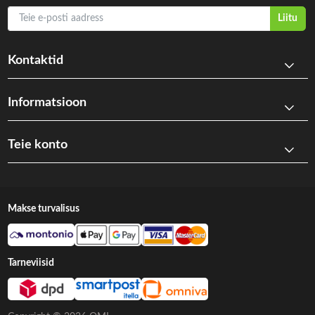
Teie e-posti aadress
Liitu
Kontaktid
Informatsioon
Teie konto
Makse turvalisus
Tarneviisid