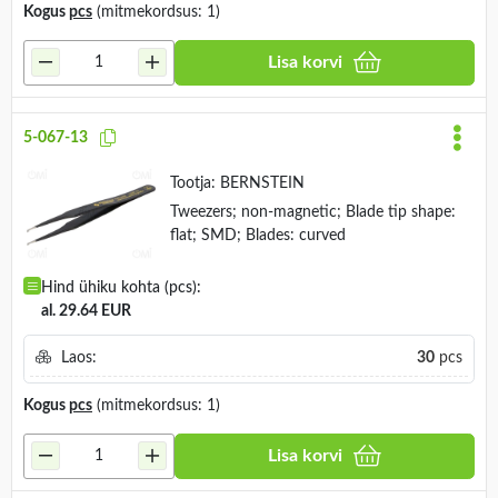
Kogus
pcs
(mitmekordsus: 1)
Lisa korvi
5-067-13
Tootja:
BERNSTEIN
Tweezers; non-magnetic; Blade tip shape:
flat; SMD; Blades: curved
Hind ühiku kohta (pcs):
al. 29.64 EUR
Laos:
30
pcs
Kogus
pcs
(mitmekordsus: 1)
Lisa korvi