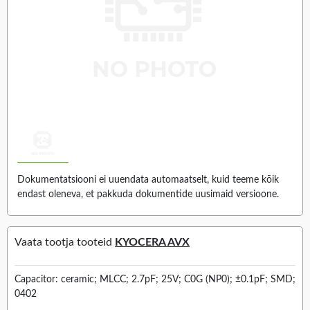
Dokumentatsiooni ei uuendata automaatselt, kuid teeme kõik
endast oleneva, et pakkuda dokumentide uusimaid versioone.
Vaata tootja tooteid
KYOCERA AVX
Capacitor: ceramic; MLCC; 2.7pF; 25V; C0G (NP0); ±0.1pF; SMD;
0402