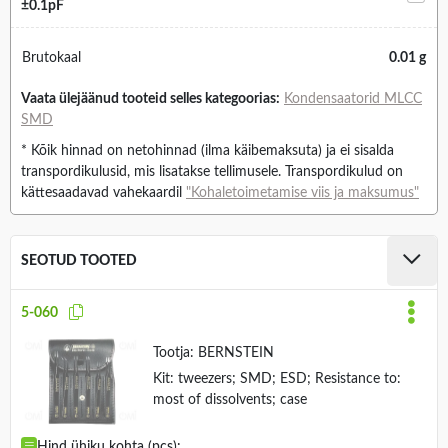
±0.1pF
Brutokaal
0.01 g
Vaata ülejäänud tooteid selles kategoorias:
Kondensaatorid MLCC
SMD
* Kõik hinnad on netohinnad (ilma käibemaksuta) ja ei sisalda
transpordikulusid, mis lisatakse tellimusele. Transpordikulud on
kättesaadavad vahekaardil
"Kohaletoimetamise viis ja maksumus"
SEOTUD TOOTED
5-060
Tootja:
BERNSTEIN
Kit: tweezers; SMD; ESD; Resistance to:
most of dissolvents; case
Hind ühiku kohta (pcs):