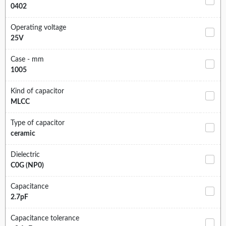
0402
Operating voltage
25V
Case - mm
1005
Kind of capacitor
MLCC
Type of capacitor
ceramic
Dielectric
C0G (NP0)
Capacitance
2.7pF
Capacitance tolerance