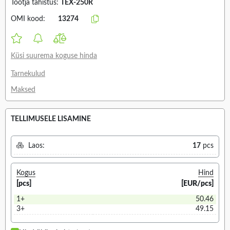
Tootja tähistus:
TEX-250R
OMI kood:
13274
Küsi suurema koguse hinda
Tarnekulud
Maksed
TELLIMUSELE LISAMINE
Laos:
17
pcs
Kogus
Hind
[pcs]
[EUR/pcs]
1+
50.46
3+
49.15