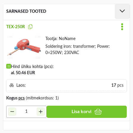
SARNASED TOOTED
TEX-250R
Tootja:
NoName
Soldering iron: transformer; Power:
0÷250W; 230VAC
Hind ühiku kohta (pcs):
al. 50.46 EUR
Laos:
17
pcs
Kogus
pcs
(mitmekordsus: 1)
Lisa korvi