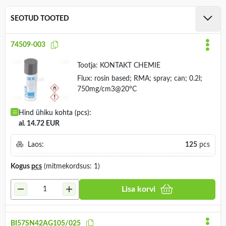
SEOTUD TOOTED
74509-003
Tootja:
KONTAKT CHEMIE
Flux: rosin based; RMA; spray; can; 0.2l;
750mg/cm3@20°C
Hind ühiku kohta (pcs):
al. 14.72 EUR
Laos:
125
pcs
Kogus
pcs
(mitmekordsus: 1)
Lisa korvi
BI57SN42AG105/025