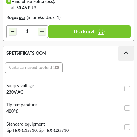
Hind ühiku kohta (pcs):
al. 50.46 EUR
Kogus
pcs
(mitmekordsus: 1)
Lisa korvi
SPETSIFIKATSIOON
Näita sarnaseid tooteid
108
Supply voltage
230V AC
Tip temperature
400°C
Standard equipment
tip TEX-G15/10, tip TEX-G25/10