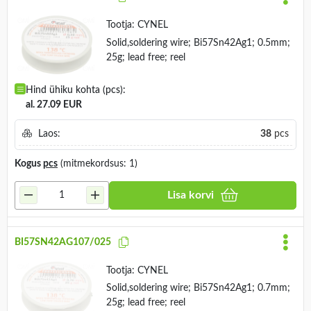
Tootja:
CYNEL
Solid,soldering wire; Bi57Sn42Ag1; 0.5mm;
25g; lead free; reel
Hind ühiku kohta (pcs):
al. 27.09 EUR
Laos:
38
pcs
Kogus
pcs
(mitmekordsus: 1)
Lisa korvi
BI57SN42AG107/025
Tootja:
CYNEL
Solid,soldering wire; Bi57Sn42Ag1; 0.7mm;
25g; lead free; reel