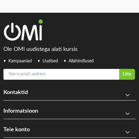
Ole OMI uudistega alati kursis
Kampaaniad
Uudised
Allahindlused
Teie e-posti aadress
Liitu
Kontaktid
Informatsioon
Teie konto