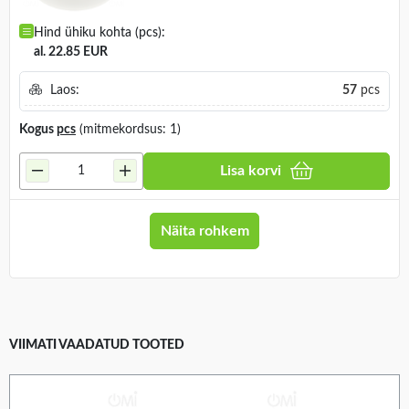
Hind ühiku kohta (pcs):
al. 22.85 EUR
Laos:
57
pcs
Kogus
pcs
(mitmekordsus: 1)
Lisa korvi
Näita rohkem
VIIMATI VAADATUD TOOTED