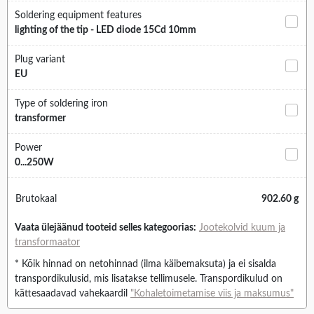
Soldering equipment features
lighting of the tip - LED diode 15Cd 10mm
Plug variant
EU
Type of soldering iron
transformer
Power
0...250W
Brutokaal
902.60 g
Vaata ülejäänud tooteid selles kategoorias:
Jootekolvid kuum ja
transformaator
* Kõik hinnad on netohinnad (ilma käibemaksuta) ja ei sisalda
transpordikulusid, mis lisatakse tellimusele. Transpordikulud on
kättesaadavad vahekaardil
"Kohaletoimetamise viis ja maksumus"