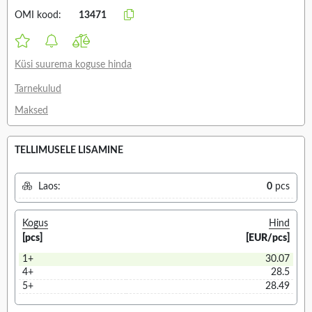
OMI kood:
13471
Küsi suurema koguse hinda
Tarnekulud
Maksed
TELLIMUSELE LISAMINE
Laos:
0
pcs
Kogus
Hind
[pcs]
[EUR/pcs]
1+
30.07
4+
28.5
5+
28.49