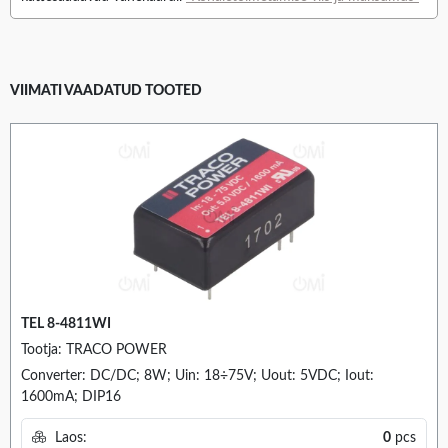
VIIMATI VAADATUD TOOTED
TEL 8-4811WI
Tootja: TRACO POWER
Converter: DC/DC; 8W; Uin: 18÷75V; Uout: 5VDC; Iout:
1600mA; DIP16
Laos:
0
pcs