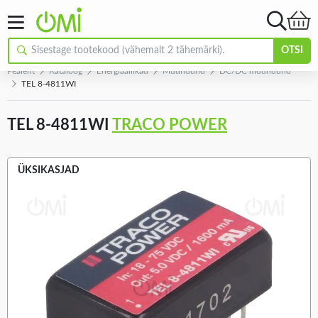
OTSI
Pealeht
Kataloog
Energiaallikad
Muundurid
DC/DC muundurid
TEL 8-4811WI
TEL 8-4811WI
TRACO POWER
ÜKSIKASJAD