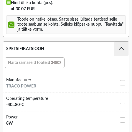
Hind ühiku kohta (pcs):
al. 30.07 EUR
Toode on hetkel otsas. Saate sisse lülitada teatised selle
toote saabumise kohta. Selleks klõpsake nuppu "Teavitada"
ja täitke vorm.
SPETSIFIKATSIOON
Näita sarnaseid tooteid
34802
Manufacturer
TRACO POWER
Operating temperature
-40...80°C
Power
8W