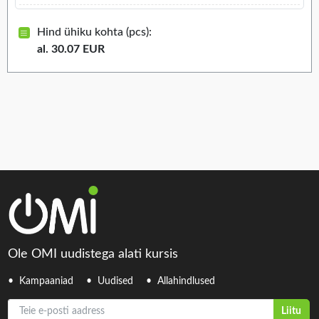
Hind ühiku kohta (pcs):
al. 30.07 EUR
Ole OMI uudistega alati kursis
Kampaaniad
Uudised
Allahindlused
Teie e-posti aadress
Liitu