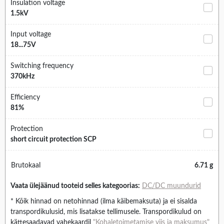
Insulation voltage
1.5kV
Input voltage
18...75V
Switching frequency
370kHz
Efficiency
81%
Protection
short circuit protection SCP
Brutokaal
6.71 g
Vaata ülejäänud tooteid selles kategoorias:
DC/DC muundurid
* Kõik hinnad on netohinnad (ilma käibemaksuta) ja ei sisalda
transpordikulusid, mis lisatakse tellimusele. Transpordikulud on
kättesaadavad vahekaardil
"Kohaletoimetamise viis ja maksumus"