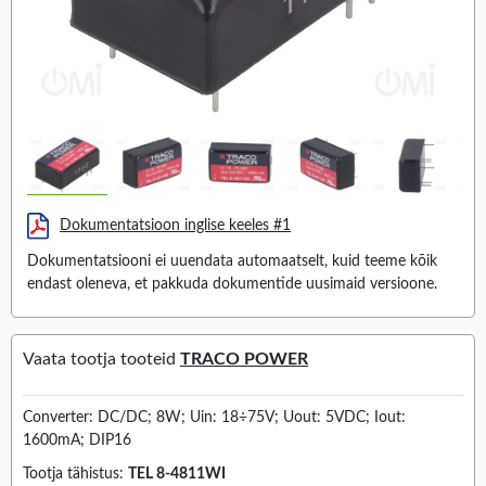
Dokumentatsioon inglise keeles #1
Dokumentatsiooni ei uuendata automaatselt, kuid teeme kõik
endast oleneva, et pakkuda dokumentide uusimaid versioone.
Vaata tootja tooteid
TRACO POWER
Converter: DC/DC; 8W; Uin: 18÷75V; Uout: 5VDC; Iout:
1600mA; DIP16
Tootja tähistus:
TEL 8-4811WI