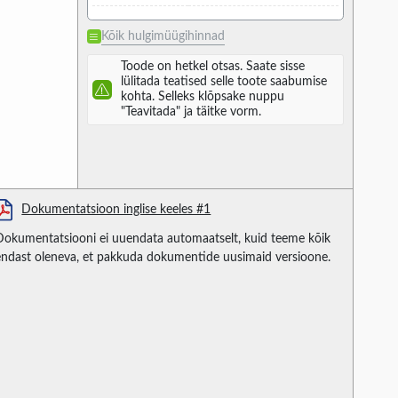
Kõik hulgimüügihinnad
Toode on hetkel otsas. Saate sisse
lülitada teatised selle toote saabumise
kohta. Selleks klõpsake nuppu
"Teavitada" ja täitke vorm.
Dokumentatsioon inglise keeles #1
Dokumentatsiooni ei uuendata automaatselt, kuid teeme kõik
endast oleneva, et pakkuda dokumentide uusimaid versioone.