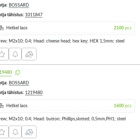
tja:
BOSSARD
tja tähistus:
1011847
Hetkel laos
2100
pcs
rew; M2x10; 0.4; Head: cheese head; hex key; HEX 1,5mm; steel
19480
tja:
BOSSARD
tja tähistus:
1219480
Hetkel laos
1600
pcs
rew; M2x10; 0.4; Head: button; Phillips,slotted; 0,5mm,PH1; steel