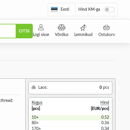
Eesti
Hind KM-ga
OTSI
Logi sisse
Võrdlus
Lemmikud
Ostukorv
Laos:
0
pcs
.thread:
Kogus
Hind
[pcs]
[EUR/pcs]
10+
0.52
80+
0.36
170+
0.34