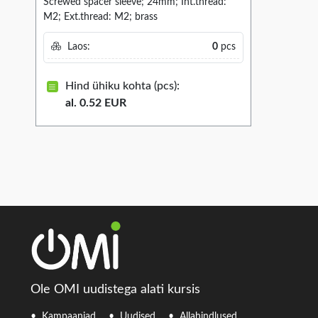
Screwed spacer sleeve; 24mm; Int.thread:
M2; Ext.thread: M2; brass
Laos:
0
pcs
Hind ühiku kohta (pcs):
al. 0.52 EUR
Ole OMI uudistega alati kursis
Kampaaniad
Uudised
Allahindlused