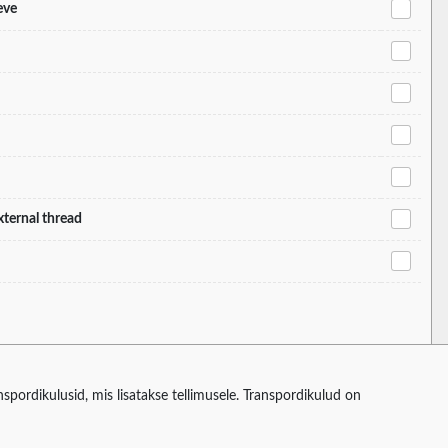
eve
xternal thread
spordikulusid, mis lisatakse tellimusele. Transpordikulud on