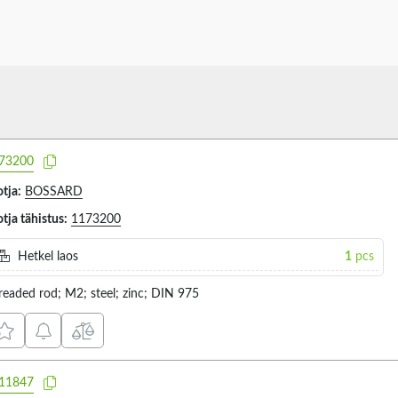
73200
tja:
BOSSARD
tja tähistus:
1173200
Hetkel laos
1
pcs
readed rod; M2; steel; zinc; DIN 975
11847