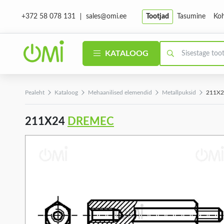
sales@omi.ee
Tootjad
Tasumine
Koh
+372 58 078 131
KATALOOG
Pealeht
Kataloog
Mehaanilised elemendid
Metallpuksid
211X2
211X24
DREMEC