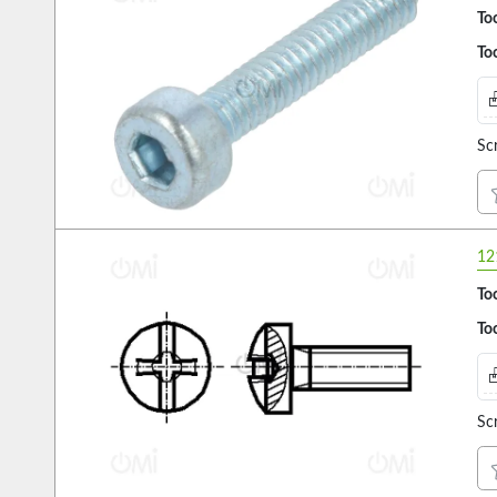
Too
Too
Sc
12
Too
Too
Sc