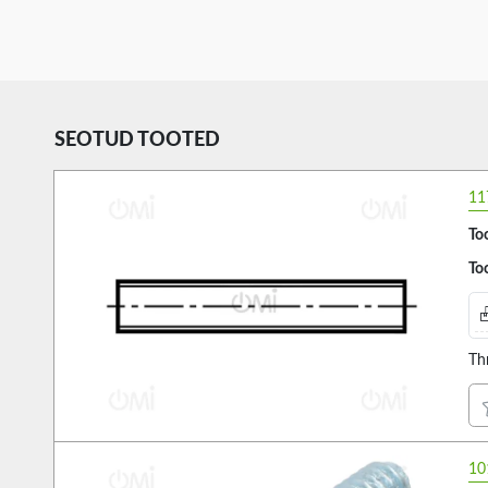
SEOTUD TOOTED
11
Too
Too
Th
10