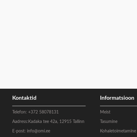
Kontaktid
Informatsioon
Telefon:
+372 58078131
Meist
Aadress:
Kadaka tee 42a, 12915 Tallinn
Tasumine
E-post:
info@omi.ee
Kohaletoimetamine