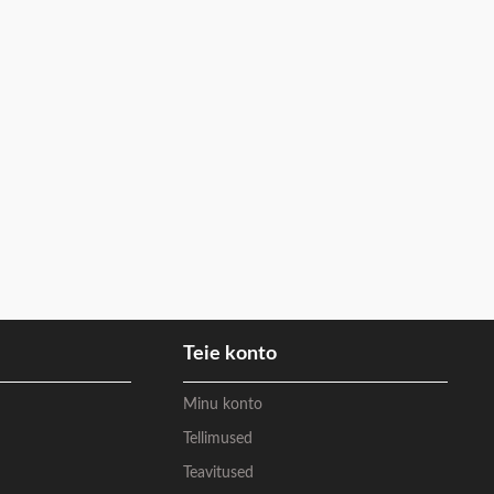
Teie konto
Minu konto
Tellimused
Teavitused