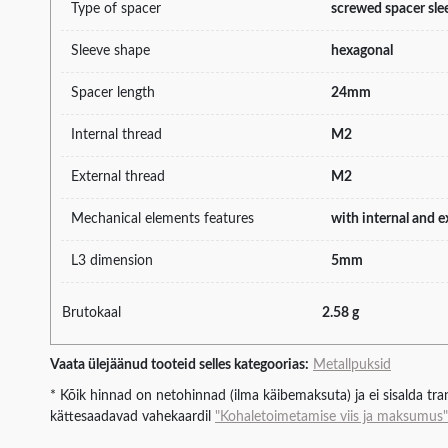
Type of spacer
screwed spacer sle
Sleeve shape
hexagonal
Spacer length
24mm
Internal thread
M2
External thread
M2
Mechanical elements features
with internal and e
L3 dimension
5mm
Brutokaal
2.58 g
Vaata ülejäänud tooteid selles kategoorias:
Metallpuksid
* Kõik hinnad on netohinnad (ilma käibemaksuta) ja ei sisalda tran
kättesaadavad vahekaardil
"Kohaletoimetamise viis ja maksumus"