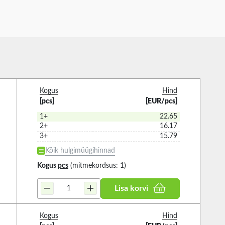
Kogus
Hind
[pcs]
[EUR/pcs]
1+
22.65
2+
16.17
3+
15.79
Kõik hulgimüügihinnad
Kogus
pcs
(mitmekordsus: 1)
Lisa korvi
Kogus
Hind