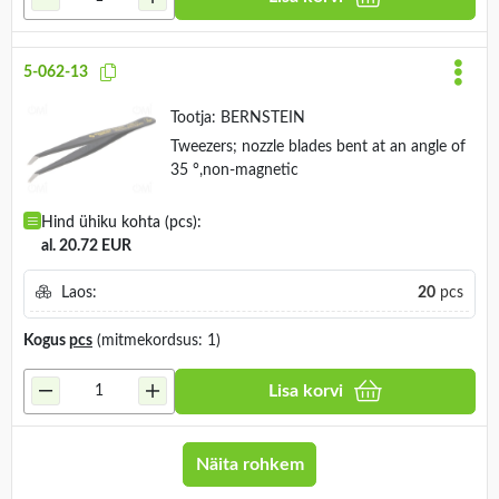
5-062-13
Tootja:
BERNSTEIN
Tweezers; nozzle blades bent at an angle of
35 °,non-magnetic
Hind ühiku kohta (pcs):
al. 20.72 EUR
Laos:
20
pcs
Kogus
pcs
(mitmekordsus: 1)
Lisa korvi
Näita rohkem