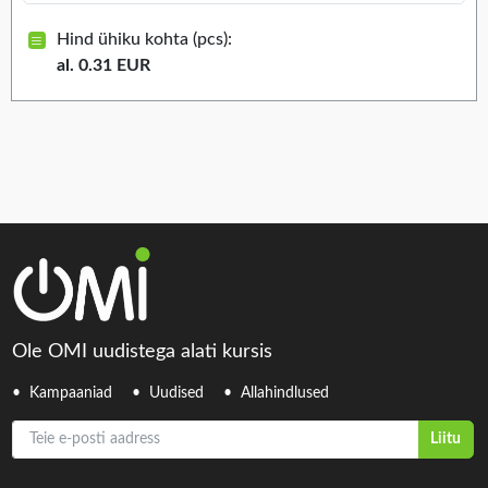
Hind ühiku kohta (pcs):
al. 0.31 EUR
Ole OMI uudistega alati kursis
Kampaaniad
Uudised
Allahindlused
Teie e-posti aadress
Liitu