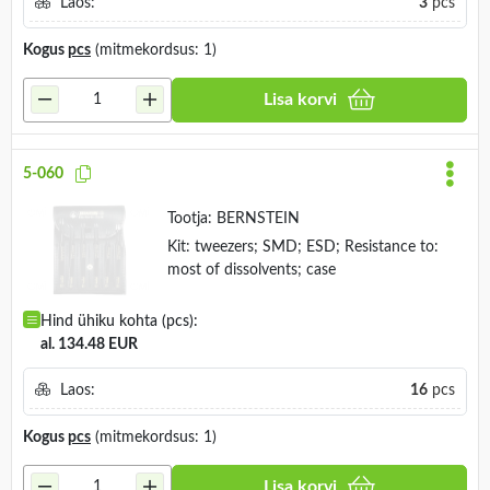
Laos:
3
pcs
Kogus
pcs
(mitmekordsus: 1)
Lisa korvi
5-060
Tootja:
BERNSTEIN
Kit: tweezers; SMD; ESD; Resistance to:
most of dissolvents; case
Hind ühiku kohta (pcs):
al. 134.48 EUR
Laos:
16
pcs
Kogus
pcs
(mitmekordsus: 1)
Lisa korvi