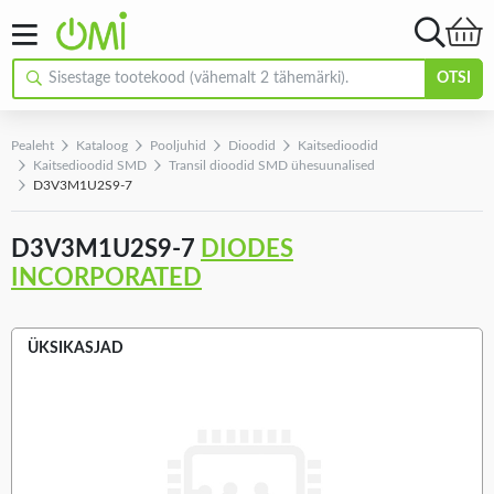
OTSI
Pealeht
Kataloog
Pooljuhid
Dioodid
Kaitsedioodid
Kaitsedioodid SMD
Transil dioodid SMD ühesuunalised
D3V3M1U2S9-7
D3V3M1U2S9-7
DIODES
INCORPORATED
ÜKSIKASJAD