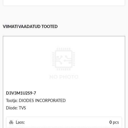
VIIMATI VAADATUD TOOTED
D3V3M1U2S9-7
Tootja: DIODES INCORPORATED
Diode: TVS
Laos:
0
pcs