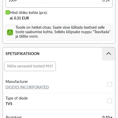
100+
0.14
Hind ühiku kohta (pcs):
al. 0.31 EUR
Toode on hetkel otsas. Saate sisse lülitada teatised selle
toote saabumise kohta. Selleks klõpsake nuppu "Teavitada"
ja täitke vorm.
SPETSIFIKATSIOON
Näita sarnaseid tooteid
9917
Manufacturer
DIODES INCORPORATED
Type of diode
TVS
Brutokaal
0.10 g