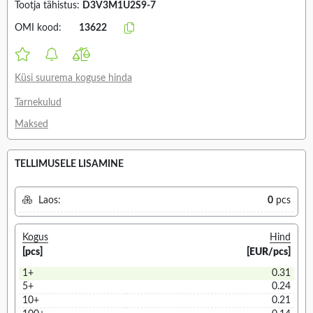
Tootja tähistus:
D3V3M1U2S9-7
OMI kood:
13622
Küsi suurema koguse hinda
Tarnekulud
Maksed
TELLIMUSELE LISAMINE
Laos:
0
pcs
Kogus
Hind
[pcs]
[EUR/pcs]
1+
0.31
5+
0.24
10+
0.21