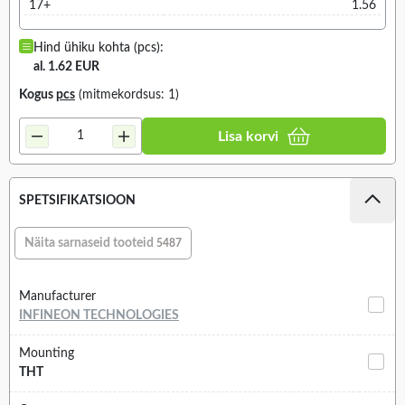
17+
1.56
Hind ühiku kohta (pcs):
al. 1.62 EUR
Kogus
pcs
(mitmekordsus: 1)
Lisa korvi
SPETSIFIKATSIOON
Näita sarnaseid tooteid
5487
Manufacturer
INFINEON TECHNOLOGIES
Mounting
THT