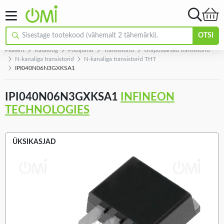
OTSI
Pealeht
Kataloog
Pooljuhid
Transistorid
Unipolaarsed transistorid
N-kanaliga transistorid
N-kanaliga transistorid THT
IPI040N06N3GXKSA1
IPI040N06N3GXKSA1
INFINEON
TECHNOLOGIES
ÜKSIKASJAD