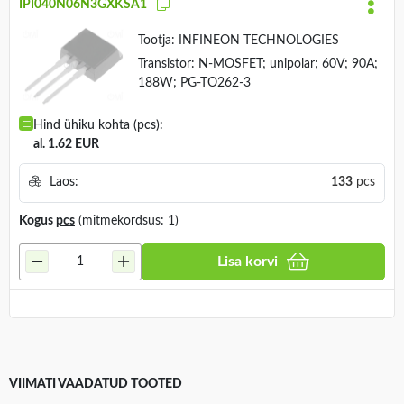
IPI040N06N3GXKSA1
Tootja:
INFINEON TECHNOLOGIES
Transistor: N-MOSFET; unipolar; 60V; 90A;
188W; PG-TO262-3
Hind ühiku kohta (pcs):
al. 1.62 EUR
Laos:
133
pcs
Kogus
pcs
(mitmekordsus: 1)
Lisa korvi
VIIMATI VAADATUD TOOTED