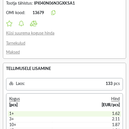
Tootja tähistus:
IPI040N06N3GXKSA1
OMI kood:
13679
Küsi suurema koguse hinda
Tarnekulud
Maksed
TELLIMUSELE LISAMINE
Laos:
133
pcs
Kogus
Hind
[pcs]
[EUR/pcs]
1+
1.62
3+
2.11
10+
1.87