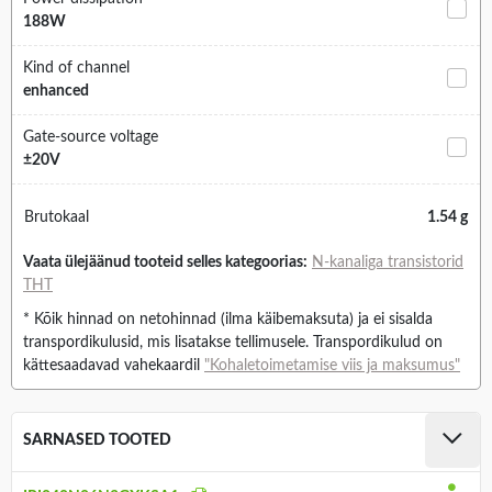
188W
Kind of channel
enhanced
Gate-source voltage
±20V
Brutokaal
1.54 g
Vaata ülejäänud tooteid selles kategoorias:
N-kanaliga transistorid
THT
* Kõik hinnad on netohinnad (ilma käibemaksuta) ja ei sisalda
transpordikulusid, mis lisatakse tellimusele. Transpordikulud on
kättesaadavad vahekaardil
"Kohaletoimetamise viis ja maksumus"
SARNASED TOOTED