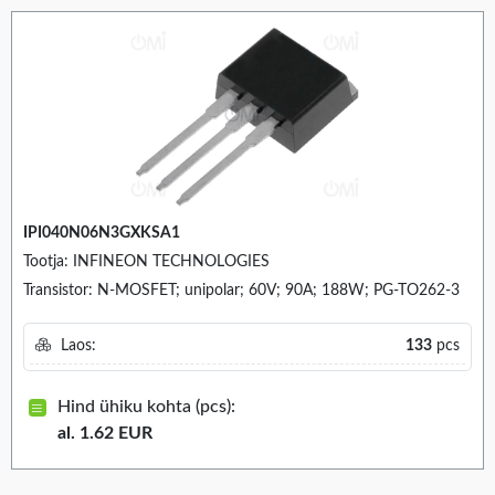
IPI040N06N3GXKSA1
Tootja: INFINEON TECHNOLOGIES
Transistor: N-MOSFET; unipolar; 60V; 90A; 188W; PG-TO262-3
Laos:
133
pcs
Hind ühiku kohta (pcs):
al. 1.62 EUR