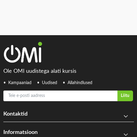
Ole OMI uudistega alati kursis
Kampaaniad
Uudised
Allahindlused
Teie e-posti aadress
Liitu
Kontaktid
Informatsioon