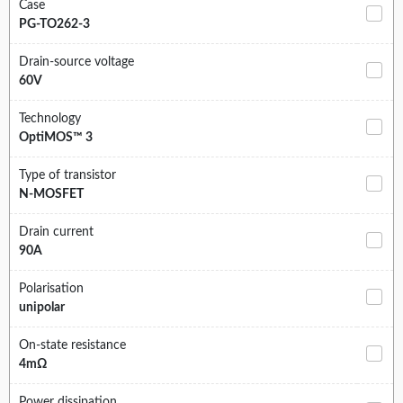
Case
PG-TO262-3
Drain-source voltage
60V
Technology
OptiMOS™ 3
Type of transistor
N-MOSFET
Drain current
90A
Polarisation
unipolar
On-state resistance
4mΩ
Power dissipation