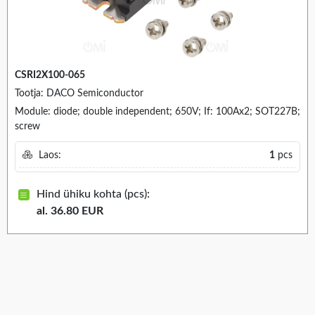
CSRI2X100-065
Tootja: DACO Semiconductor
Module: diode; double independent; 650V; If: 100Ax2; SOT227B;
screw
Laos:
1
pcs
Hind ühiku kohta (pcs):
al. 36.80 EUR