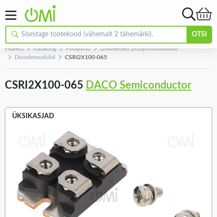
OTSI
Pealeht
Kataloog
Pooljuhid
Diskreetsed pooljuhtmoodulid
Dioodmoodulid
CSRI2X100-065
CSRI2X100-065
DACO Semiconductor
ÜKSIKASJAD