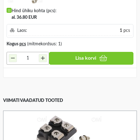
Hind ühiku kohta (pcs):
al. 36.80 EUR
Laos:
1
pcs
Kogus
pcs
(mitmekordsus: 1)
Lisa korvi
VIIMATI VAADATUD TOOTED