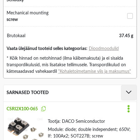
Schottky
Mechanical mounting
screw
Brutokaal
37.45 g
Vaata ülejäänud tooteid selles kategoorias:
Dioodmoodulid
* Kõik hinnad on netohinnad (ilma käibemaksuta) ja ei sisalda
transpordikulusid, mis lisatakse tellimusele. Transpordikulud on
kättesaadavad vahekaardil
"Kohaletoimetamise viis ja maksumus"
SARNASED TOOTED
CSRI2X100-065
Tootja:
DACO Semiconductor
Module: diode; double independent; 650V;
If: 100Ax2; SOT227B; screw