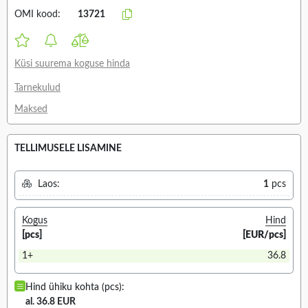
OMI kood:
13721
Küsi suurema koguse hinda
Tarnekulud
Maksed
TELLIMUSELE LISAMINE
Laos:
1
pcs
Kogus
Hind
[pcs]
[EUR/pcs]
1+
36.8
Hind ühiku kohta (pcs):
al. 36.8 EUR