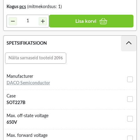
Kogus
pcs
(mitmekordsus: 1)
Lisa korvi
SPETSIFIKATSIOON
Näita sarnaseid tooteid
2096
Manufacturer
DACO Semiconductor
Case
SOT227B
Max. off-state voltage
650V
Max. forward voltage