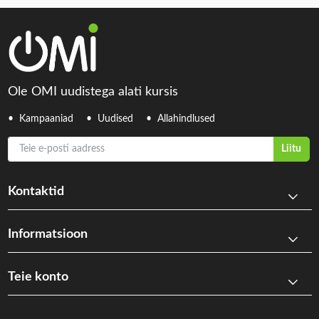
Ole OMI uudistega alati kursis
Kampaaniad
Uudised
Allahindlused
Teie e-posti aadress
Liitu
Kontaktid
Informatsioon
Teie konto