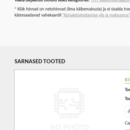
Vaata ülejäänud tooteid selles kategoorias:
THT kilekondensaator
* Kõik hinnad on netohinnad (ilma käibemaksuta) ja ei sisalda tran
kättesaadavad vahekaardil
"Kohaletoimetamise viis ja maksumus"
SARNASED TOOTED
B3
Too
Too
Ca