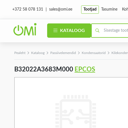
sales@omi.ee
Tootjad
Tasumine
Koh
+372 58 078 131
KATALOOG
Pealeht
Kataloog
Passiivelemendid
Kondensaatorid
Kilekonden
B32022A3683M000
EPCOS