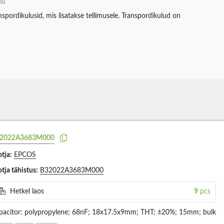
id
spordikulusid, mis lisatakse tellimusele. Transpordikulud on
2022A3683M000
tja:
EPCOS
tja tähistus:
B32022A3683M000
Hetkel laos
9
pcs
pacitor: polypropylene; 68nF; 18x17.5x9mm; THT; ±20%; 15mm; bulk