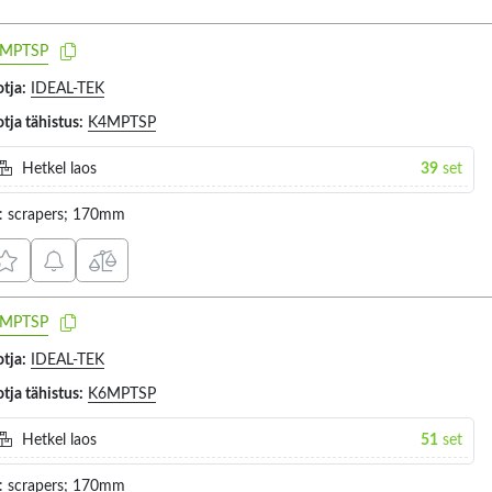
MPTSP
tja:
IDEAL-TEK
tja tähistus:
K4MPTSP
Hetkel laos
39
set
t: scrapers; 170mm
MPTSP
tja:
IDEAL-TEK
tja tähistus:
K6MPTSP
Hetkel laos
51
set
t: scrapers; 170mm