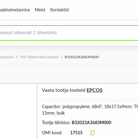
aletoimetamine
Meist
Kontaktid
saatorid
THT kilekondensaatorid
B32022A3683M000
Vaata tootja tooteid
EPCOS
Capacitor: polypropylene; 68nF; 18x17.5x9mm; T
15mm; bulk
Tootja tähistus:
B32022A3683M000
OMI kood:
17515