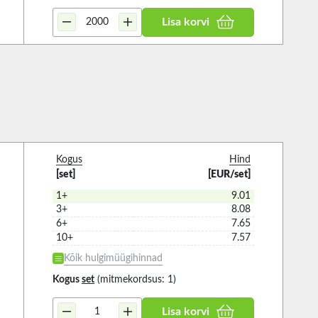
Lisa korvi
Kogus
Hind
[set]
[EUR/set]
1+
9.01
3+
8.08
6+
7.65
10+
7.57
Kõik hulgimüügihinnad
Kogus
set
(mitmekordsus: 1)
Lisa korvi