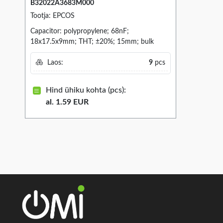
B32022A3683M000
Tootja: EPCOS
Capacitor: polypropylene; 68nF;
18x17.5x9mm; THT; ±20%; 15mm; bulk
Laos:
9
pcs
Hind ühiku kohta (pcs):
al. 1.59 EUR