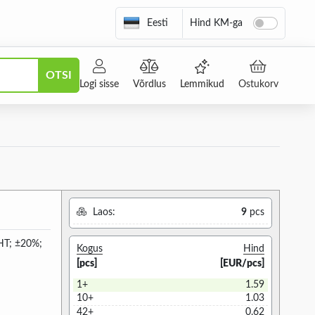
Eesti
Hind KM-ga
OTSI
Logi sisse
Võrdlus
Lemmikud
Ostukorv
Laos:
9
pcs
HT; ±20%;
Kogus
Hind
[pcs]
[EUR/pcs]
1+
1.59
10+
1.03
42+
0.62