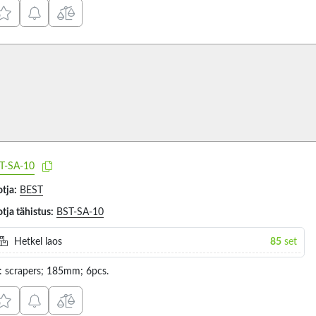
T-SA-10
tja:
BEST
tja tähistus:
BST-SA-10
Hetkel laos
85
set
t: scrapers; 185mm; 6pcs.