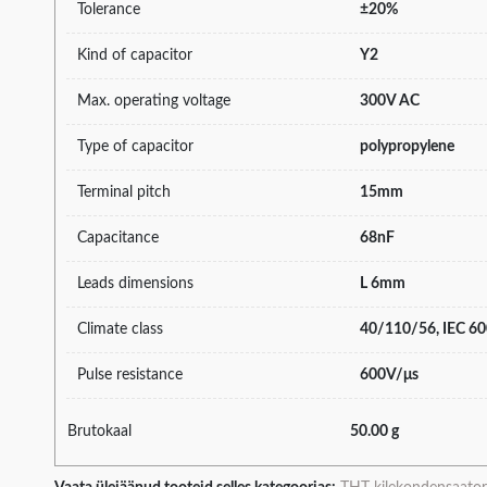
Tolerance
±20%
Kind of capacitor
Y2
Max. operating voltage
300V AC
Type of capacitor
polypropylene
Terminal pitch
15mm
Capacitance
68nF
Leads dimensions
L 6mm
Climate class
40/110/56, IEC 6
Pulse resistance
600V/μs
Brutokaal
50.00 g