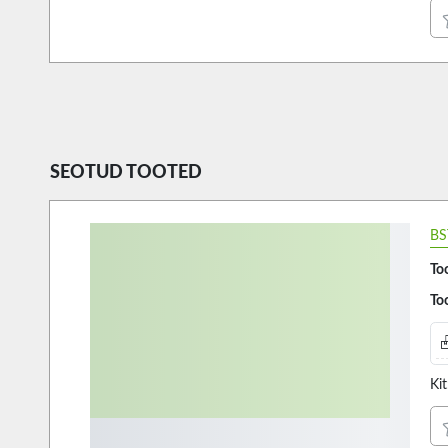
SEOTUD TOOTED
BS
Too
Too
Ki