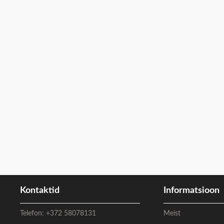
Kontaktid
Informatsioon
Telefon:
+372 58078131
Meist