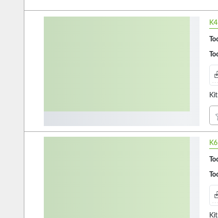
K4
Too
Too
Ki
K6
Too
Too
Ki