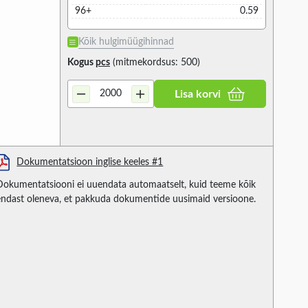
96+
0.59
Kõik hulgimüügihinnad
Kogus
pcs
(mitmekordsus: 500)
Lisa korvi
Dokumentatsioon inglise keeles #1
Dokumentatsiooni ei uuendata automaatselt, kuid teeme kõik
endast oleneva, et pakkuda dokumentide uusimaid versioone.