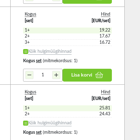
Kogus
Hind
[set]
[EUR/set]
1+
19.22
2+
17.67
3+
16.72
Kõik hulgimüügihinnad
Kogus
set
(mitmekordsus: 1)
Lisa korvi
Kogus
Hind
[set]
[EUR/set]
1+
25.81
2+
24.43
Kõik hulgimüügihinnad
Kogus
set
(mitmekordsus: 1)