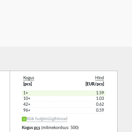
Kogus
Hind
[pcs]
[EUR/pcs]
1+
1.59
10+
1.03
42+
0.62
96+
0.59
Kõik hulgimüügihinnad
Kogus
pcs
(mitmekordsus: 500)