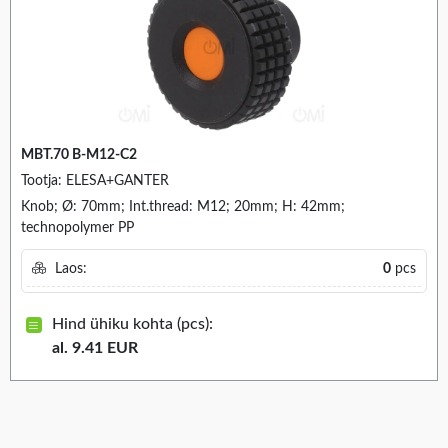
MBT.70 B-M12-C2
Tootja: ELESA+GANTER
Knob; Ø: 70mm; Int.thread: M12; 20mm; H: 42mm;
technopolymer PP
Laos:
0
pcs
Hind ühiku kohta (pcs):
al. 9.41 EUR