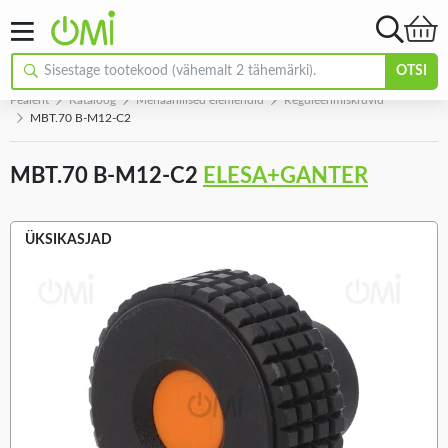
OTSI
Pealeht
Kataloog
Mehaanilised elemendid
Reguleerimiskruvid
MBT.70 B-M12-C2
MBT.70 B-M12-C2
ELESA+GANTER
ÜKSIKASJAD