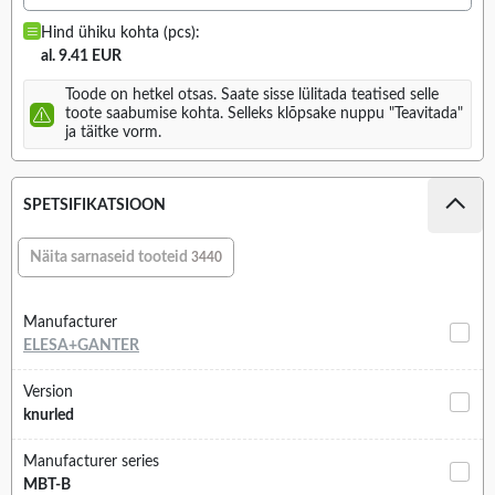
Hind ühiku kohta (pcs):
al. 9.41 EUR
Toode on hetkel otsas. Saate sisse lülitada teatised selle
toote saabumise kohta. Selleks klõpsake nuppu "Teavitada"
ja täitke vorm.
SPETSIFIKATSIOON
Näita sarnaseid tooteid
3440
Manufacturer
ELESA+GANTER
Version
knurled
Manufacturer series
MBT-B