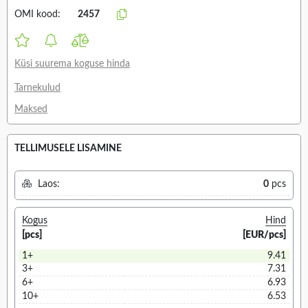
OMI kood:
2457
Küsi suurema koguse hinda
Tarnekulud
Maksed
TELLIMUSELE LISAMINE
Laos:
0
pcs
Kogus
Hind
[pcs]
[EUR/pcs]
1+
9.41
3+
7.31
6+
6.93
10+
6.53