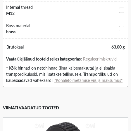
Internal thread
M12
Boss material
brass
Brutokaal
63.00 g
Vaata ülejäänud tooteid selles kategoorias:
Reguleerimiskruvid
* Kõik hinnad on netohinnad (ilma käibemaksuta) ja ei sisalda
transpordikulusid, mis lisatakse tellimusele. Transpordikulud on
kättesaadavad vahekaardil
"Kohaletoimetamise viis ja maksumus"
VIIMATI VAADATUD TOOTED