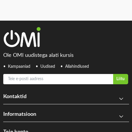
Ole OMI uudistega alati kursis
Kampaaniad
Uudised
Allahindlused
Teie e-posti aadress
Liitu
Kontaktid
Informatsioon
Teie konto