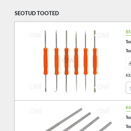
SEOTUD TOOTED
BS
Too
Too
Ki
K4
Too
Too