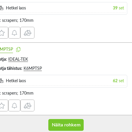
Hetkel laos
39
set
t: scrapers; 170mm
MPTSP
tja:
IDEAL-TEK
tja tähistus:
K6MPTSP
Hetkel laos
62
set
t: scrapers; 170mm
Näita rohkem