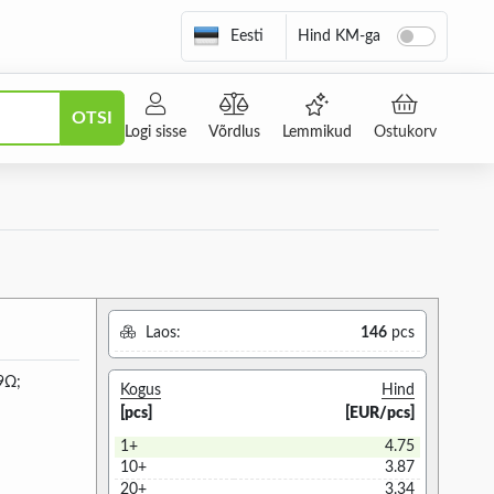
Eesti
Hind KM-ga
OTSI
Logi sisse
Võrdlus
Lemmikud
Ostukorv
Laos:
146
pcs
9Ω;
Kogus
Hind
[pcs]
[EUR/pcs]
1+
4.75
10+
3.87
20+
3.34