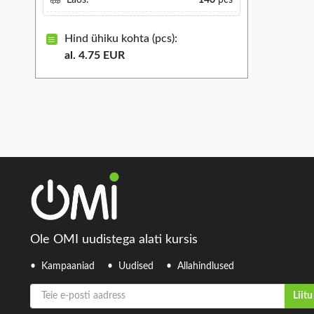
Laos:
146
pcs
Hind ühiku kohta (pcs):
al. 4.75 EUR
Ole OMI uudistega alati kursis
Kampaaniad
Uudised
Allahindlused
Teie e-posti aadress
Liitu