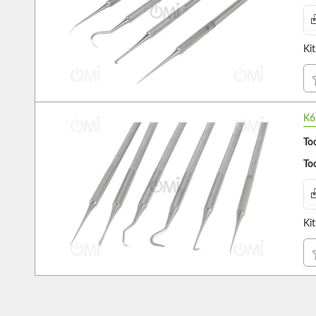
Ki
K6
Too
Too
Ki