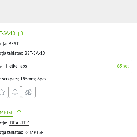
T-SA-10
tja:
BEST
tja tähistus:
BST-SA-10
Hetkel laos
85
set
t: scrapers; 185mm; 6pcs.
MPTSP
tja:
IDEAL-TEK
tja tähistus:
K4MPTSP