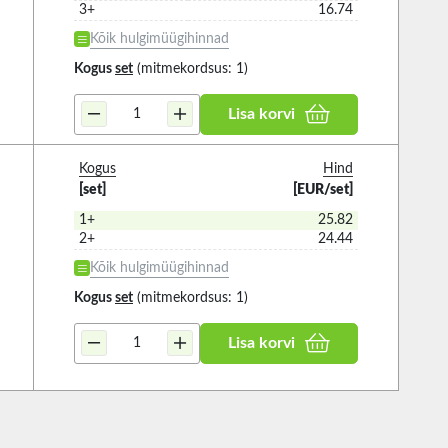
3+
16.74
Kõik hulgimüügihinnad
Kogus
set
(mitmekordsus: 1)
Lisa korvi
Kogus
Hind
[set]
[EUR/set]
1+
25.82
2+
24.44
Kõik hulgimüügihinnad
Kogus
set
(mitmekordsus: 1)
Lisa korvi