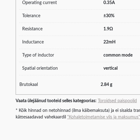
Operating current
0.35A
Tolerance
±30%
Resistance
1.9Ω
Inductance
22mH
Type of inductor
common mode
Spatial orientation
vertical
Brutokaal
2.84 g
Vaata ülejäänud tooteid selles kategoorias:
Toroidsed paispoolid
* Kõik hinnad on netohinnad (ilma käibemaksuta) ja ei sisalda tran
kättesaadavad vahekaardil
"Kohaletoimetamise viis ja maksumus"