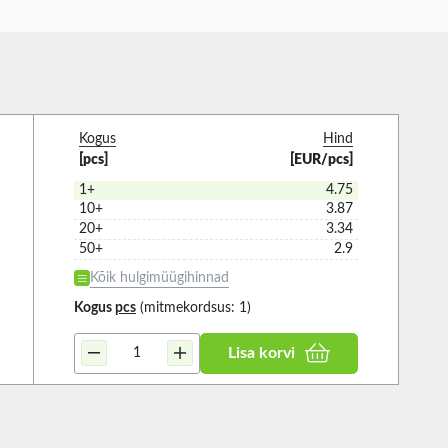
Kogus
Hind
[pcs]
[EUR/pcs]
1+
4.75
10+
3.87
20+
3.34
50+
2.9
Kõik hulgimüügihinnad
Kogus
pcs
(mitmekordsus: 1)
Lisa korvi