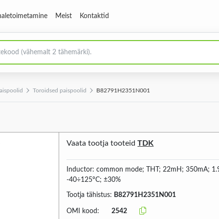
aletoimetamine
Meist
Kontaktid
aispoolid
Toroidsed paispoolid
B82791H2351N001
Vaata tootja tooteid
TDK
Inductor: common mode; THT; 22mH; 350mA; 1.
-40÷125°C; ±30%
Tootja tähistus:
B82791H2351N001
OMI kood:
2542