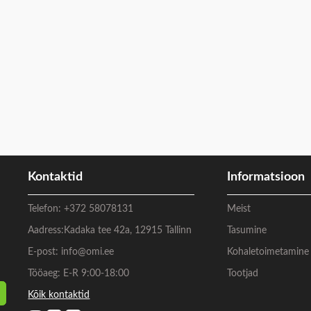
Kontaktid
Informatsioon
Telefon:
+372 58078131
Meist
Aadress:
Kadaka tee 42a, 12915 Tallinn
Tasumine
E-post:
info@omi.ee
Kohaletoimetamine
Tööaeg: E-R 9:00-18:00
Tootjad
Kõik kontaktid