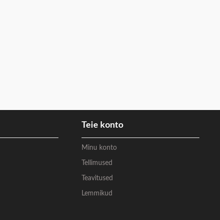
Teie konto
Minu konto
Tellimused
Teavitused
Lemmikud