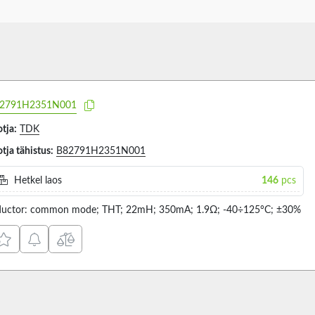
2791H2351N001
tja:
TDK
tja tähistus:
B82791H2351N001
Hetkel laos
146
pcs
ductor: common mode; THT; 22mH; 350mA; 1.9Ω; -40÷125°C; ±30%