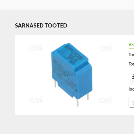
SARNASED TOOTED
B8
Too
Too
In