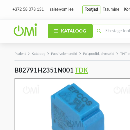
sales@omi.ee
Tootjad
Tasumine
Koh
+372 58 078 131
KATALOOG
Pealeht
Kataloog
Passiivelemendid
Paispoolid, drosselid
THT p
B82791H2351N001
TDK