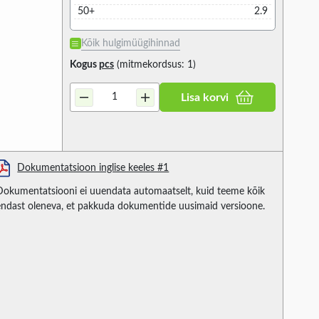
50+
2.9
Kõik hulgimüügihinnad
Kogus
pcs
(mitmekordsus: 1)
Lisa korvi
Dokumentatsioon inglise keeles #1
Dokumentatsiooni ei uuendata automaatselt, kuid teeme kõik
endast oleneva, et pakkuda dokumentide uusimaid versioone.