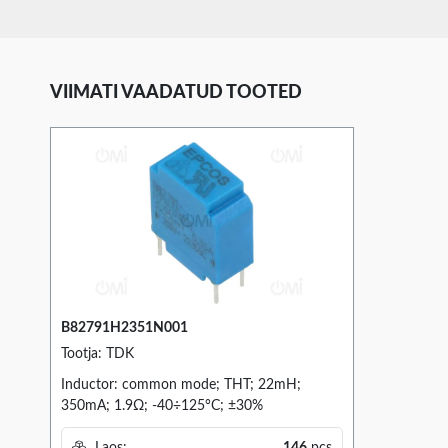
VIIMATI VAADATUD TOOTED
B82791H2351N001
Tootja: TDK
Inductor: common mode; THT; 22mH;
350mA; 1.9Ω; -40÷125°C; ±30%