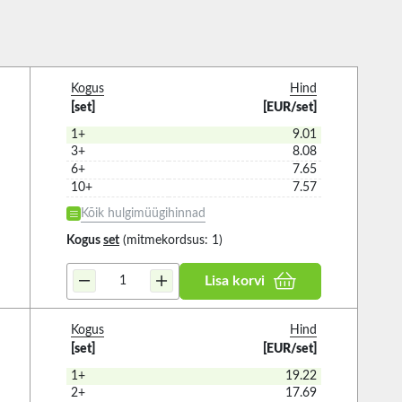
Kogus
Hind
[set]
[EUR/set]
1+
9.01
3+
8.08
6+
7.65
10+
7.57
Kõik hulgimüügihinnad
Kogus
set
(mitmekordsus: 1)
Lisa korvi
Kogus
Hind
[set]
[EUR/set]
1+
19.22
2+
17.69