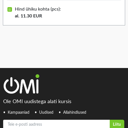
Hind ühiku kohta (pcs):
al. 11.30 EUR
Ole OMI uudistega alati kursis
Kampaaniad
Uudised
Allahindlused
Teie e-posti aadress
Liitu