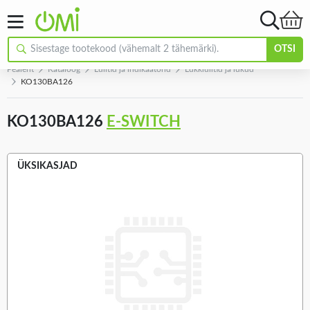
OTSI
Pealeht
Kataloog
Lülitid ja indikaatorid
Lukklülitid ja lukud
KO130BA126
KO130BA126
E-SWITCH
ÜKSIKASJAD