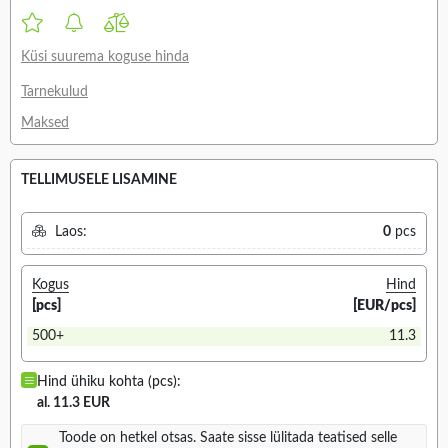
Küsi suurema koguse hinda
Tarnekulud
Maksed
TELLIMUSELE LISAMINE
Laos:
0
pcs
Kogus
Hind
[pcs]
[EUR/pcs]
500+
11.3
Hind ühiku kohta (pcs):
al. 11.3 EUR
Toode on hetkel otsas. Saate sisse lülitada teatised selle