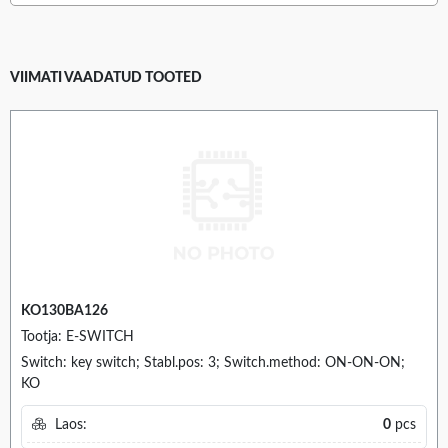
VIIMATI VAADATUD TOOTED
KO130BA126
Tootja: E-SWITCH
Switch: key switch; Stabl.pos: 3; Switch.method: ON-ON-ON;
KO
Laos:
0
pcs