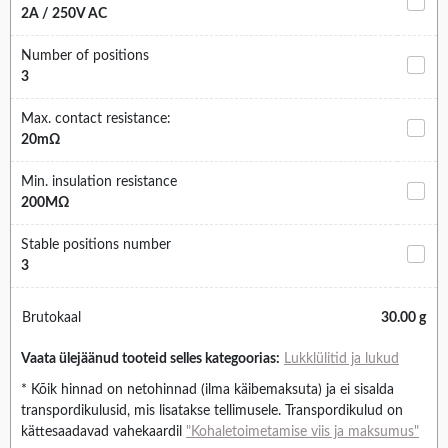
2A / 250V AC
Number of positions
3
Max. contact resistance:
20mΩ
Min. insulation resistance
200MΩ
Stable positions number
3
Brutokaal
30.00 g
Vaata ülejäänud tooteid selles kategoorias:
Lukklülitid ja lukud
* Kõik hinnad on netohinnad (ilma käibemaksuta) ja ei sisalda
transpordikulusid, mis lisatakse tellimusele. Transpordikulud on
kättesaadavad vahekaardil
"Kohaletoimetamise viis ja maksumus"