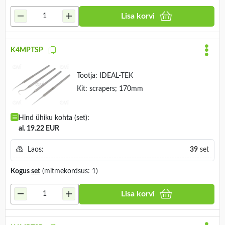
Lisa korvi
K4MPTSP
Tootja:
IDEAL-TEK
Kit: scrapers; 170mm
Hind ühiku kohta (set):
al. 19.22 EUR
Laos:
39
set
Kogus
set
(mitmekordsus: 1)
Lisa korvi