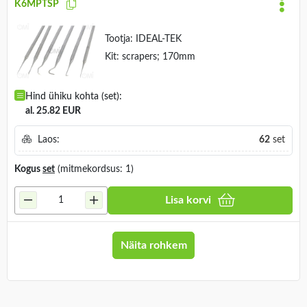
K6MPTSP
Tootja:
IDEAL-TEK
Kit: scrapers; 170mm
Hind ühiku kohta (set):
al. 25.82 EUR
Laos:
62
set
Kogus
set
(mitmekordsus: 1)
Lisa korvi
Näita rohkem