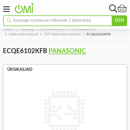
OTSI
Pealeht
Kataloog
Passiivelemendid
Kondensaatorid
Kilekondensaatorid
THT kilekondensaatorid
ECQE6102KFB
ECQE6102KFB
PANASONIC
ÜKSIKASJAD