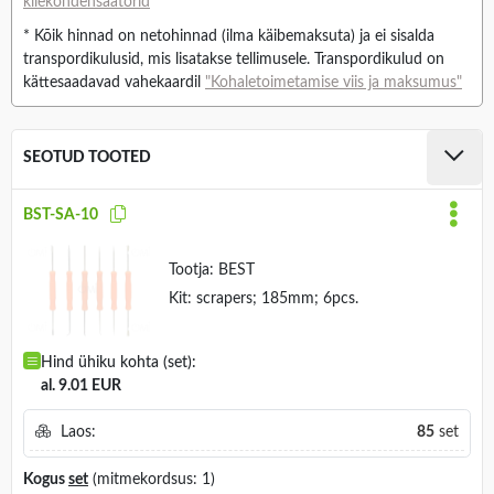
kilekondensaatorid
* Kõik hinnad on netohinnad (ilma käibemaksuta) ja ei sisalda
transpordikulusid, mis lisatakse tellimusele. Transpordikulud on
kättesaadavad vahekaardil
"Kohaletoimetamise viis ja maksumus"
SEOTUD TOOTED
BST-SA-10
Tootja:
BEST
Kit: scrapers; 185mm; 6pcs.
Hind ühiku kohta (set):
al. 9.01 EUR
Laos:
85
set
Kogus
set
(mitmekordsus: 1)