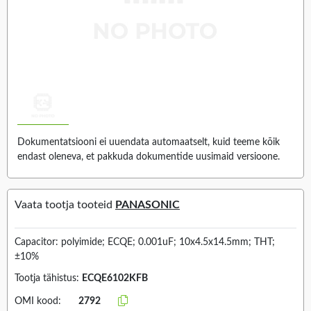
Dokumentatsiooni ei uuendata automaatselt, kuid teeme kõik
endast oleneva, et pakkuda dokumentide uusimaid versioone.
Vaata tootja tooteid
PANASONIC
Capacitor: polyimide; ECQE; 0.001uF; 10x4.5x14.5mm; THT;
±10%
Tootja tähistus:
ECQE6102KFB
OMI kood:
2792