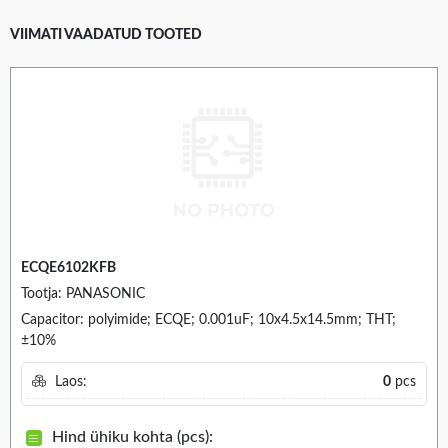
VIIMATI VAADATUD TOOTED
ECQE6102KFB
Tootja: PANASONIC
Capacitor: polyimide; ECQE; 0.001uF; 10x4.5x14.5mm; THT;
±10%
Laos:
0
pcs
Hind ühiku kohta (pcs):