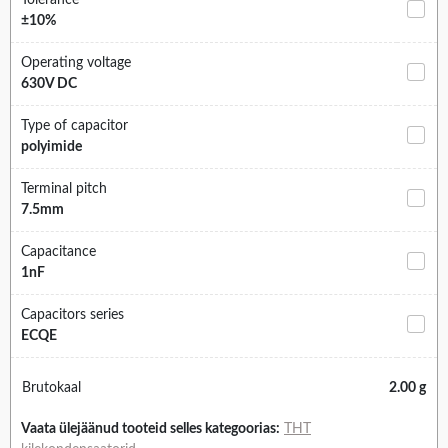
Tolerance
±10%
Operating voltage
630V DC
Type of capacitor
polyimide
Terminal pitch
7.5mm
Capacitance
1nF
Capacitors series
ECQE
Brutokaal
2.00 g
Vaata ülejäänud tooteid selles kategoorias:
THT