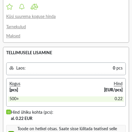
Küsi suurema koguse hinda
Tarnekulud
Maksed
TELLIMUSELE LISAMINE
Laos:
0
pcs
Kogus
Hind
[pcs]
[EUR/pcs]
500+
0.22
Hind ühiku kohta (pcs):
al. 0.22 EUR
Toode on hetkel otsas. Saate sisse lülitada teatised selle