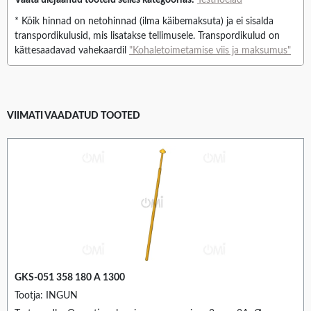
Vaata ülejäänud tooteid selles kategoorias:
Testnõelad
* Kõik hinnad on netohinnad (ilma käibemaksuta) ja ei sisalda
transpordikulusid, mis lisatakse tellimusele. Transpordikulud on
kättesaadavad vahekaardil
"Kohaletoimetamise viis ja maksumus"
VIIMATI VAADATUD TOOTED
GKS-051 358 180 A 1300
Tootja: INGUN