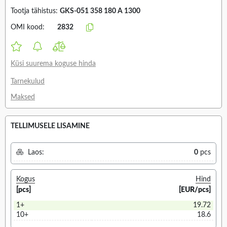
Tootja tähistus:
GKS-051 358 180 A 1300
OMI kood:
2832
Küsi suurema koguse hinda
Tarnekulud
Maksed
TELLIMUSELE LISAMINE
Laos:
0
pcs
Kogus
Hind
[pcs]
[EUR/pcs]
1+
19.72
10+
18.6