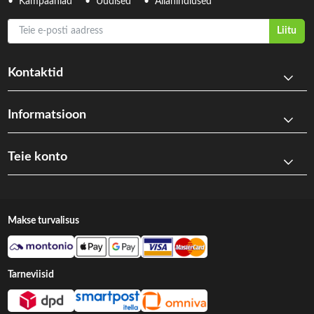
Kampaaniad
Uudised
Allahindlused
Teie e-posti aadress
Liitu
Kontaktid
Informatsioon
Teie konto
Makse turvalisus
Tarneviisid