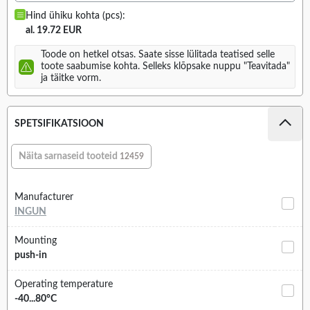
Hind ühiku kohta (pcs):
al. 19.72 EUR
Toode on hetkel otsas. Saate sisse lülitada teatised selle
toote saabumise kohta. Selleks klõpsake nuppu "Teavitada"
ja täitke vorm.
SPETSIFIKATSIOON
Näita sarnaseid tooteid
12459
Manufacturer
INGUN
Mounting
push-in
Operating temperature
-40...80°C