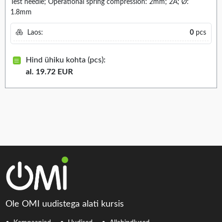
Test needle; Operational spring compression: 2mm; 2A; Ø:
1.8mm
Laos:
0
pcs
Hind ühiku kohta (pcs):
al. 19.72 EUR
Ole OMI uudistega alati kursis