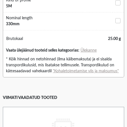
Kind of profile
5M
Nominal length
330mm
Brutokaal
25.00 g
Vaata ülejäänud tooteid selles kategoorias:
Ülekanne
* Kõik hinnad on netohinnad (ilma käibemaksuta) ja ei sisalda
transpordikulusid, mis lisatakse tellimusele. Transpordikulud on
kättesaadavad vahekaardil
"Kohaletoimetamise viis ja maksumus"
VIIMATI VAADATUD TOOTED