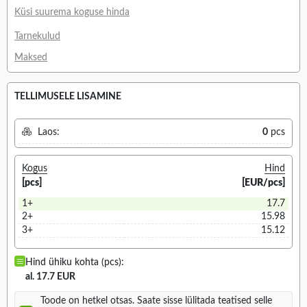
Küsi suurema koguse hinda
Tarnekulud
Maksed
TELLIMUSELE LISAMINE
Laos:
0
pcs
Kogus
Hind
[pcs]
[EUR/pcs]
1+
17.7
2+
15.98
3+
15.12
Hind ühiku kohta (pcs):
al. 17.7 EUR
Toode on hetkel otsas. Saate sisse lülitada teatised selle