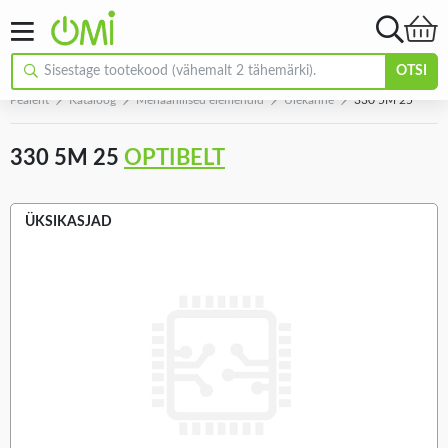
OTSI
Pealeht
Kataloog
Mehaanilised elemendid
Ülekanne
330 5M 25
330 5M 25
OPTIBELT
ÜKSIKASJAD