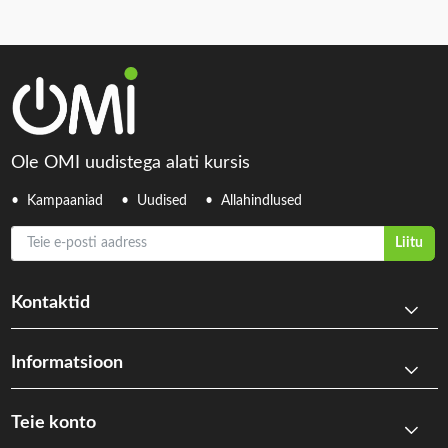
Ole OMI uudistega alati kursis
Kampaaniad
Uudised
Allahindlused
Teie e-posti aadress
Liitu
Kontaktid
Informatsioon
Teie konto