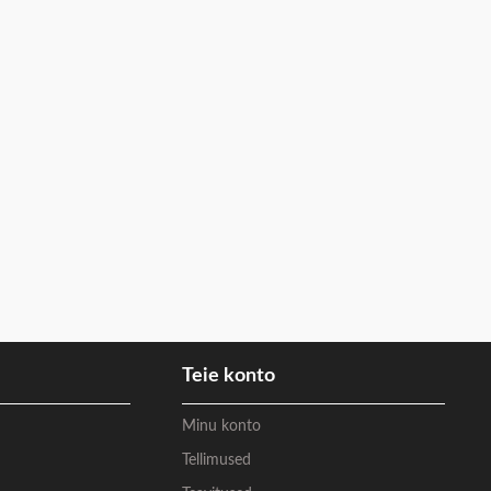
Teie konto
Minu konto
Tellimused