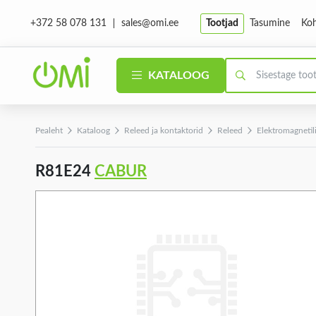
sales@omi.ee
Tootjad
Tasumine
Koh
+372 58 078 131
KATALOOG
Pealeht
Kataloog
Releed ja kontaktorid
Releed
Elektromagnetil
R81E24
CABUR