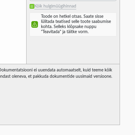
Kõik hulgimüügihinnad
Toode on hetkel otsas. Saate sisse
lülitada teatised selle toote saabumise
kohta. Selleks klõpsake nuppu
"Teavitada" ja täitke vorm.
Dokumentatsiooni ei uuendata automaatselt, kuid teeme kõik
endast oleneva, et pakkuda dokumentide uusimaid versioone.