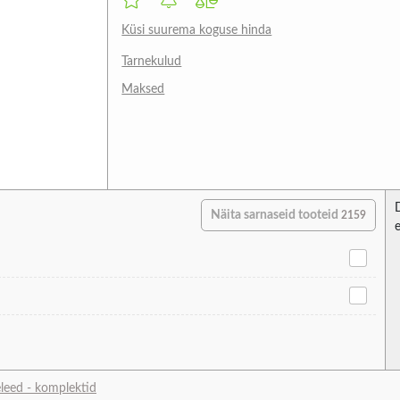
Küsi suurema koguse hinda
Tarnekulud
Maksed
Näita sarnaseid tooteid
2159
eleed - komplektid