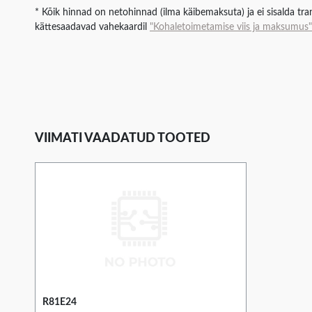
* Kõik hinnad on netohinnad (ilma käibemaksuta) ja ei sisalda tran
kättesaadavad vahekaardil
"Kohaletoimetamise viis ja maksumus"
VIIMATI VAADATUD TOOTED
R81E24