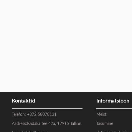
Kontaktid
Informatsioon
Telefon:
+372 58078131
Meist
Aadress:
Kadaka tee 42a, 12915 Tallinn
Tasumine