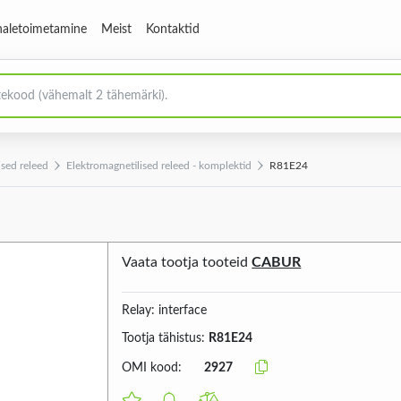
aletoimetamine
Meist
Kontaktid
ised releed
Elektromagnetilised releed - komplektid
R81E24
Vaata tootja tooteid
CABUR
Relay: interface
Tootja tähistus:
R81E24
OMI kood:
2927