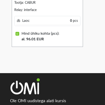
Tootja: CABUR
Relay: interface
Laos:
0
pcs
Hind ühiku kohta (pcs):
al. 96.01 EUR
Ole OMI uudistega alati kursis