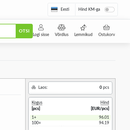
Eesti
Hind KM-ga
OTSI
Logi sisse
Võrdlus
Lemmikud
Ostukorv
Laos:
0
pcs
Kogus
Hind
[pcs]
[EUR/pcs]
1+
96.01
100+
94.19