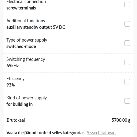
Electrical connection
screw terminals
Additional functions
auxiliary standby output 5V DC
Type of power supply
switched-mode
Switching frequency
65kHz
Efficiency
93%
Kind of power supply
for building in
Brutokaal
5700.00 g
Vaata ülejäänud tooteid selles kategoorias:
Sisseehitatavad