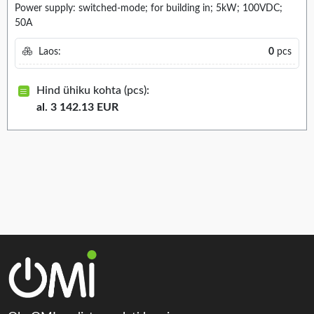
Power supply: switched-mode; for building in; 5kW; 100VDC;
50A
Laos:
0
pcs
Hind ühiku kohta (pcs):
al. 3 142.13 EUR