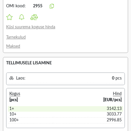
OMI kood:
2955
Küsi suurema koguse hinda
Tarnekulud
Maksed
TELLIMUSELE LISAMINE
Laos:
0
pcs
Kogus
Hind
[pcs]
[EUR/pcs]
1+
3142.13
10+
3033.77
100+
2996.85