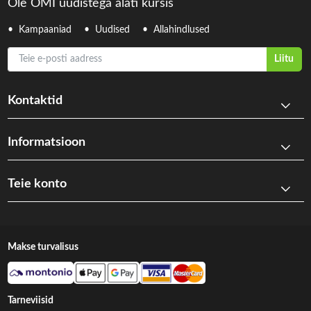
Ole OMI uudistega alati kursis
Kampaaniad
Uudised
Allahindlused
Teie e-posti aadress
Liitu
Kontaktid
Informatsioon
Teie konto
Makse turvalisus
Tarneviisid