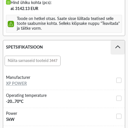
Hind ühiku kohta (pcs):
al. 3142.13 EUR
Toode on hetkel otsas. Saate sisse lülitada teatised selle
toote saabumise kohta. Selleks klõpsake nuppu "Teavitada"
ja täitke vorm.
SPETSIFIKATSIOON
Näita sarnaseid tooteid
3447
Manufacturer
XP POWER
Operating temperature
-20...70°C
Power
5kW