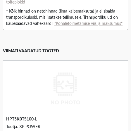
toiteplokid
* Kõik hinnad on netohinnad (ilma käibemaksuta) ja ei sisalda
transpordikulusid, mis lisatakse tellimusele. Transpordikulud on
kättesaadavad vahekaardil
"Kohaletoimetamise viis ja maksumus"
VIIMATI VAADATUD TOOTED
HPT5K0TS100-L
Tootja: XP POWER