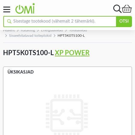
OTSI
Pealeht
Kataloog
Energiaallikad
Toiteallikad
Sisseehitatavad toiteplokid
HPT5K0TS100-L
HPT5K0TS100-L
XP POWER
ÜKSIKASJAD