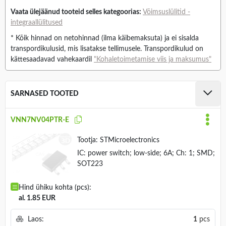
Vaata ülejäänud tooteid selles kategoorias:
Võimsuslülitid -
integraallülitused
* Kõik hinnad on netohinnad (ilma käibemaksuta) ja ei sisalda
transpordikulusid, mis lisatakse tellimusele. Transpordikulud on
kättesaadavad vahekaardil
"Kohaletoimetamise viis ja maksumus"
SARNASED TOOTED
VNN7NV04PTR-E
Tootja:
STMicroelectronics
IC: power switch; low-side; 6A; Ch: 1; SMD;
SOT223
Hind ühiku kohta (pcs):
al. 1.85 EUR
Laos:
1
pcs