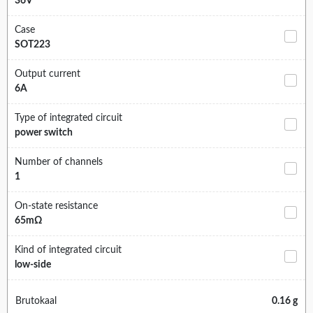
36V
Case
SOT223
Output current
6A
Type of integrated circuit
power switch
Number of channels
1
On-state resistance
65mΩ
Kind of integrated circuit
low-side
Brutokaal
0.16 g