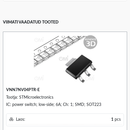
VIIMATI VAADATUD TOOTED
VNN7NV04PTR-E
Tootja: STMicroelectronics
IC: power switch; low-side; 6A; Ch: 1; SMD; SOT223
Laos:
1
pcs