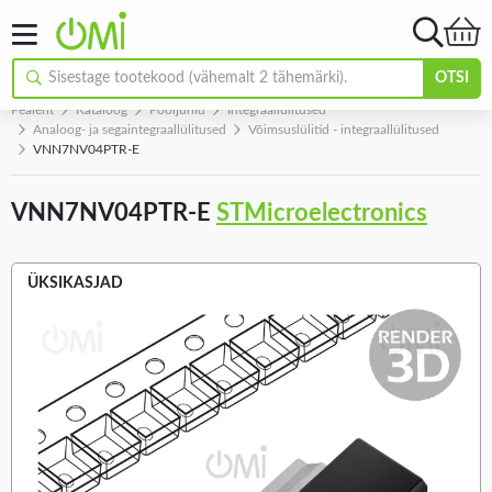
OTSI
Pealeht
Kataloog
Pooljuhid
Integraallülitused
Analoog- ja segaintegraallülitused
Võimsuslülitid - integraallülitused
VNN7NV04PTR-E
VNN7NV04PTR-E
STMicroelectronics
ÜKSIKASJAD