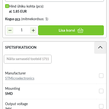
Hind ühiku kohta (pcs):
al. 1.85 EUR
Kogus
pcs
(mitmekordsus: 1)
Lisa korvi
SPETSIFIKATSIOON
Näita sarnaseid tooteid
1711
Manufacturer
STMicroelectronics
Mounting
SMD
Output voltage