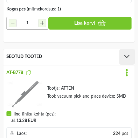
Kogus
pcs
(mitmekordsus: 1)
Lisa korvi
SEOTUD TOOTED
AT-B778
Tootja:
ATTEN
Tool: vacuum pick and place device; SMD
Hind ühiku kohta (pcs):
al. 13.28 EUR
Laos:
224
pcs