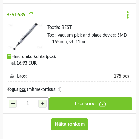
BEST-939
Tootja:
BEST
Tool: vacuum pick and place device; SMD;
L: 155mm; Ø: 11mm
Hind ühiku kohta (pcs):
al. 16.93 EUR
Laos:
175
pcs
Kogus
pcs
(mitmekordsus: 1)
Lisa korvi
Näita rohkem