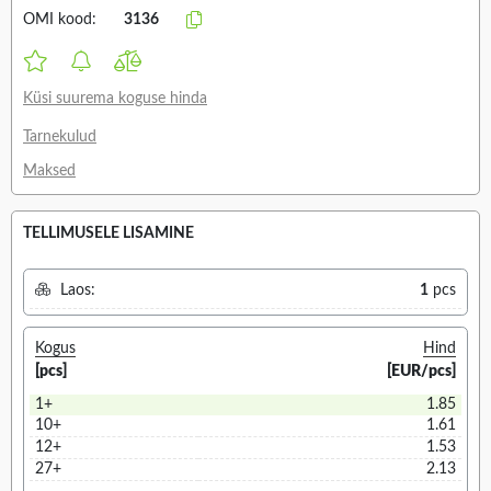
OMI kood:
3136
Küsi suurema koguse hinda
Tarnekulud
Maksed
TELLIMUSELE LISAMINE
Laos:
1
pcs
Kogus
Hind
[pcs]
[EUR/pcs]
1+
1.85
10+
1.61
12+
1.53
27+
2.13