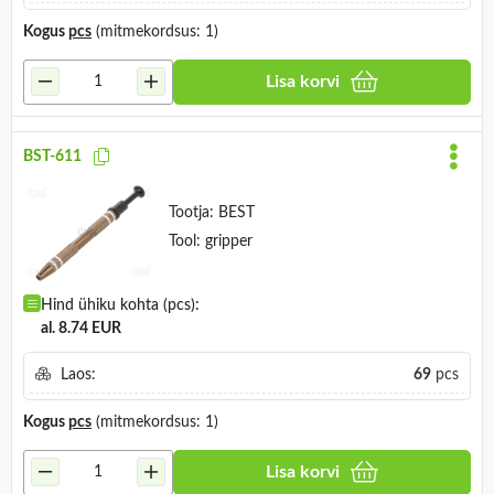
Kogus
pcs
(mitmekordsus: 1)
Lisa korvi
BST-611
Tootja:
BEST
Tool: gripper
Hind ühiku kohta (pcs):
al. 8.74 EUR
Laos:
69
pcs
Kogus
pcs
(mitmekordsus: 1)
Lisa korvi