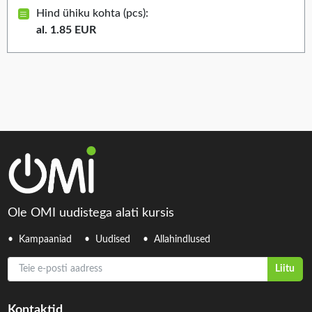
Hind ühiku kohta (pcs):
al. 1.85 EUR
Ole OMI uudistega alati kursis
Kampaaniad
Uudised
Allahindlused
Teie e-posti aadress
Liitu
Kontaktid