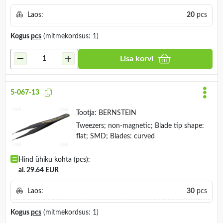
Laos:
20
pcs
Kogus
pcs
(mitmekordsus: 1)
Lisa korvi
5-067-13
Tootja:
BERNSTEIN
Tweezers; non-magnetic; Blade tip shape:
flat; SMD; Blades: curved
Hind ühiku kohta (pcs):
al. 29.64 EUR
Laos:
30
pcs
Kogus
pcs
(mitmekordsus: 1)