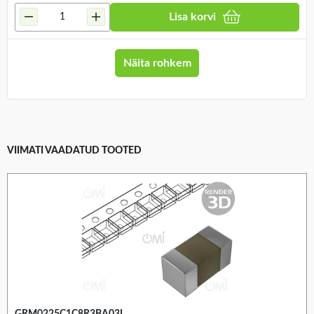
Lisa korvi
Näita rohkem
VIIMATI VAADATUD TOOTED
GRM0225C1C8R3BA03L