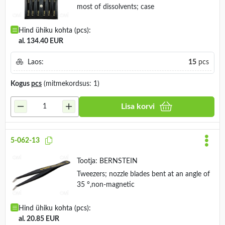
most of dissolvents; case
Hind ühiku kohta (pcs):
al. 134.40 EUR
Laos:
15
pcs
Kogus
pcs
(mitmekordsus: 1)
Lisa korvi
5-062-13
Tootja:
BERNSTEIN
Tweezers; nozzle blades bent at an angle of
35 °,non-magnetic
Hind ühiku kohta (pcs):
al. 20.85 EUR