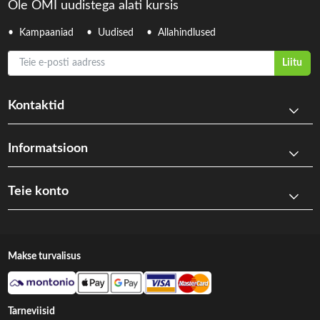
Ole OMI uudistega alati kursis
Kampaaniad
Uudised
Allahindlused
Teie e-posti aadress
Liitu
Kontaktid
Informatsioon
Teie konto
Makse turvalisus
Tarneviisid