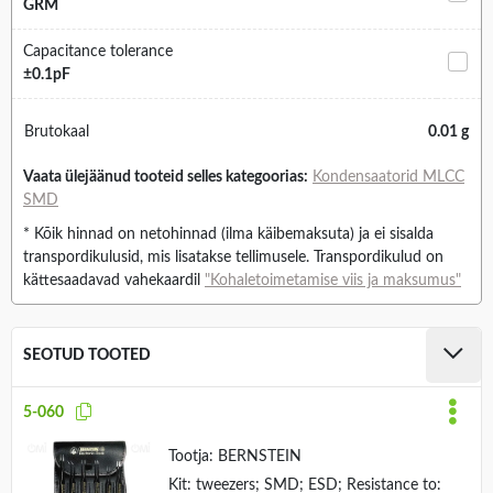
GRM
Capacitance tolerance
±0.1pF
Brutokaal
0.01 g
Vaata ülejäänud tooteid selles kategoorias:
Kondensaatorid MLCC
SMD
* Kõik hinnad on netohinnad (ilma käibemaksuta) ja ei sisalda
transpordikulusid, mis lisatakse tellimusele. Transpordikulud on
kättesaadavad vahekaardil
"Kohaletoimetamise viis ja maksumus"
SEOTUD TOOTED
5-060
Tootja:
BERNSTEIN
Kit: tweezers; SMD; ESD; Resistance to: