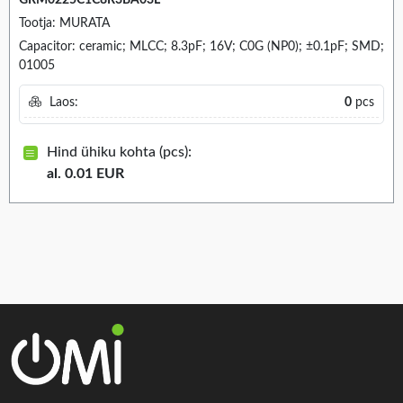
Tootja: MURATA
Capacitor: ceramic; MLCC; 8.3pF; 16V; C0G (NP0); ±0.1pF; SMD;
01005
Laos:
0
pcs
Hind ühiku kohta (pcs):
al. 0.01 EUR