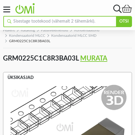
OTSI
Pealeht
Kataloog
Passiivelemendid
Kondensaatorid
Kondensaatorid MLCC
Kondensaatorid MLCC SMD
GRM0225C1C8R3BA03L
GRM0225C1C8R3BA03L
MURATA
ÜKSIKASJAD