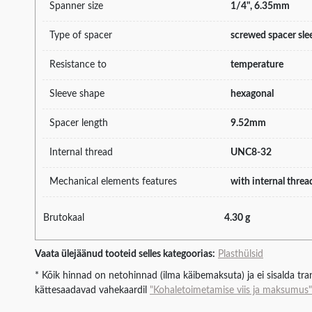
Spanner size
1/4", 6.35mm
Type of spacer
screwed spacer sle
Resistance to
temperature
Sleeve shape
hexagonal
Spacer length
9.52mm
Internal thread
UNC8-32
Mechanical elements features
with internal thre
Brutokaal
4.30 g
Vaata ülejäänud tooteid selles kategoorias:
Plasthülsid
* Kõik hinnad on netohinnad (ilma käibemaksuta) ja ei sisalda tran
kättesaadavad vahekaardil
"Kohaletoimetamise viis ja maksumus"