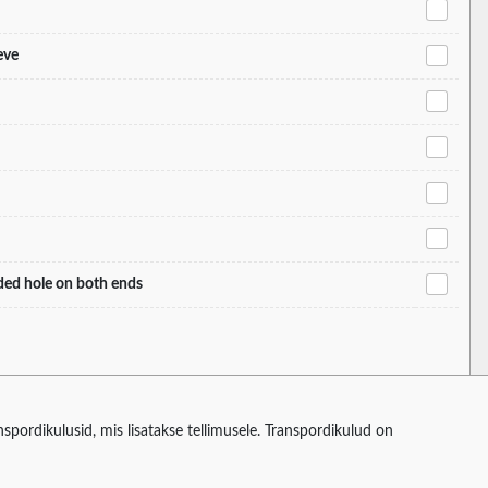
eve
aded hole on both ends
spordikulusid, mis lisatakse tellimusele. Transpordikulud on