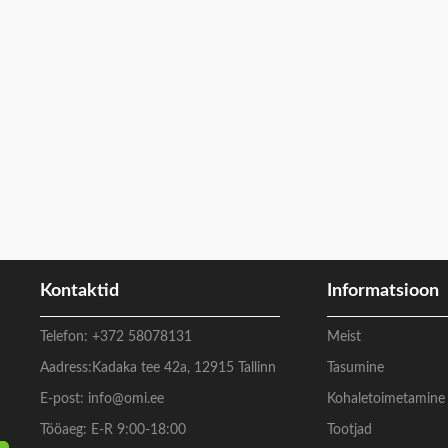
Kontaktid
Informatsioon
Telefon:
+372 58078131
Meist
Aadress:
Kadaka tee 42a, 12915 Tallinn
Tasumine
E-post:
info@omi.ee
Kohaletoimetamine
Tööaeg: E-R 9:00-18:00
Tootjad