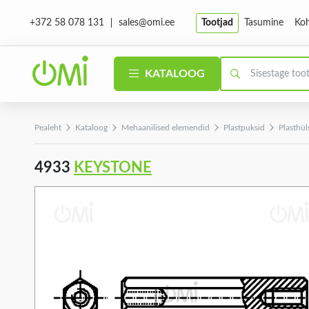
sales@omi.ee
Tootjad
Tasumine
Koh
+372 58 078 131
KATALOOG
Pealeht
Kataloog
Mehaanilised elemendid
Plastpuksid
Plasthül
4933
KEYSTONE