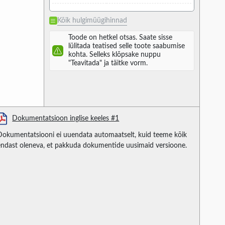
Kõik hulgimüügihinnad
Toode on hetkel otsas. Saate sisse
lülitada teatised selle toote saabumise
kohta. Selleks klõpsake nuppu
"Teavitada" ja täitke vorm.
Dokumentatsioon inglise keeles #1
Dokumentatsiooni ei uuendata automaatselt, kuid teeme kõik
endast oleneva, et pakkuda dokumentide uusimaid versioone.