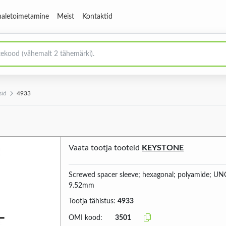
aletoimetamine
Meist
Kontaktid
sid
4933
Vaata tootja tooteid
KEYSTONE
Screwed spacer sleeve; hexagonal; polyamide; UN
9.52mm
Tootja tähistus:
4933
OMI kood:
3501