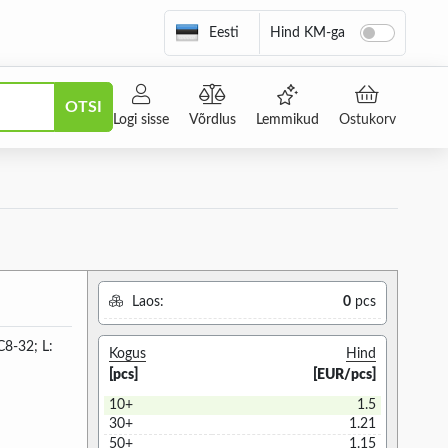
Eesti
Hind KM-ga
OTSI
Logi sisse
Võrdlus
Lemmikud
Ostukorv
Laos:
0
pcs
C8-32; L:
Kogus
Hind
[pcs]
[EUR/pcs]
10+
1.5
30+
1.21
50+
1.15