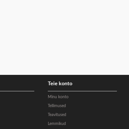
Teie konto
Minu konto
Tellimused
Teavitused
Lemmikud