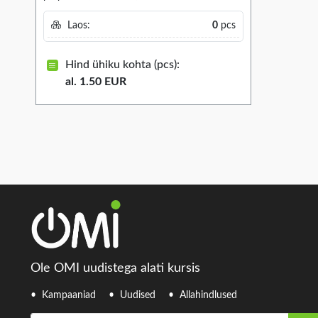
Laos:
0
pcs
Hind ühiku kohta (pcs):
al. 1.50 EUR
Ole OMI uudistega alati kursis
Kampaaniad
Uudised
Allahindlused