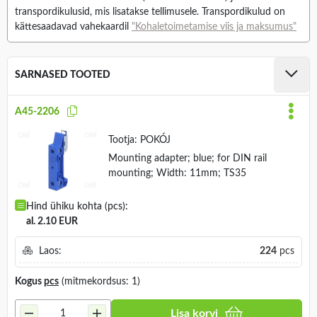
transpordikulusid, mis lisatakse tellimusele. Transpordikulud on
kättesaadavad vahekaardil
"Kohaletoimetamise viis ja maksumus"
SARNASED TOOTED
A45-2206
Tootja:
POKÓJ
Mounting adapter; blue; for DIN rail
mounting; Width: 11mm; TS35
Hind ühiku kohta (pcs):
al. 2.10 EUR
Laos:
224
pcs
Kogus
pcs
(mitmekordsus: 1)
Lisa korvi