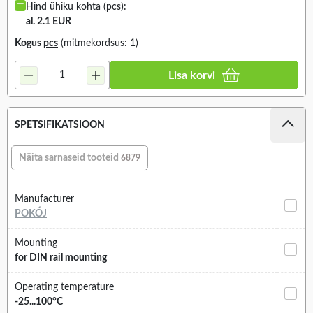
Hind ühiku kohta (pcs):
al. 2.1 EUR
Kogus
pcs
(mitmekordsus: 1)
Lisa korvi
SPETSIFIKATSIOON
Näita sarnaseid tooteid
6879
Manufacturer
POKÓJ
Mounting
for DIN rail mounting
Operating temperature
-25...100°C