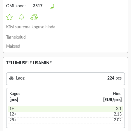
OMI kood:
3517
Küsi suurema koguse hinda
Tarnekulud
Maksed
TELLIMUSELE LISAMINE
Laos:
224
pcs
Kogus
Hind
[pcs]
[EUR/pcs]
1+
2.1
12+
2.13
28+
2.02