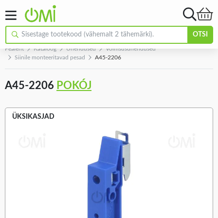
OTSI
Pealeht
Kataloog
Ühendused
Võimsusühendused
Siinile monteeritavad pesad
A45-2206
A45-2206
POKÓJ
ÜKSIKASJAD