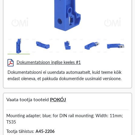
Dokumentatsioon inglise keeles #1
Dokumentatsiooni ei uuendata automaatselt, kuid teeme kõik
endast oleneva, et pakkuda dokumentide uusimaid versioone.
Vaata tootja tooteid
POKÓJ
Mounting adapter; blue; for DIN rail mounting; Width: 11mm;
TS35
Tootja tähistus:
A45-2206