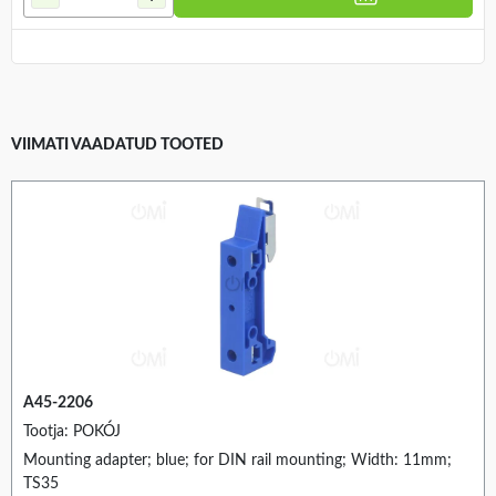
VIIMATI VAADATUD TOOTED
A45-2206
Tootja: POKÓJ
Mounting adapter; blue; for DIN rail mounting; Width: 11mm;
TS35