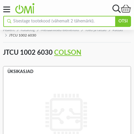
OTSI
Pealeht
Kataloog
Mehaanilised elemendid
Toed ja rattad
Rattad
JTCU 1002 6030
JTCU 1002 6030
COLSON
ÜKSIKASJAD