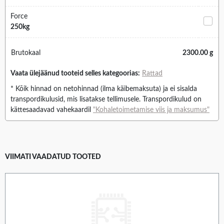
Force
250kg
Brutokaal
2300.00 g
Vaata ülejäänud tooteid selles kategoorias:
Rattad
* Kõik hinnad on netohinnad (ilma käibemaksuta) ja ei sisalda
transpordikulusid, mis lisatakse tellimusele. Transpordikulud on
kättesaadavad vahekaardil
"Kohaletoimetamise viis ja maksumus"
VIIMATI VAADATUD TOOTED