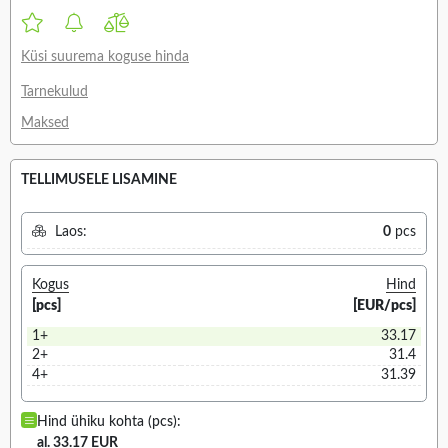
Küsi suurema koguse hinda
Tarnekulud
Maksed
TELLIMUSELE LISAMINE
Laos:
0
pcs
Kogus
Hind
[pcs]
[EUR/pcs]
1+
33.17
2+
31.4
4+
31.39
Hind ühiku kohta (pcs):
al. 33.17 EUR