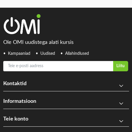
Ole OMI uudistega alati kursis
Kampaaniad
Uudised
Allahindlused
Teie e-posti aadress
Liitu
Kontaktid
Informatsioon
Teie konto