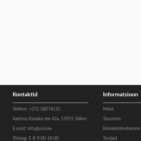
Kontaktid
Informatsioon
Telefon:
+372 58078131
Meist
Aadress:
Kadaka tee 42a, 12915 Tallinn
Tasumine
E-post:
info@omi.ee
Kohaletoimetamine
Tööaeg: E-R 9:00-18:00
Tootjad