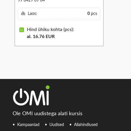
99 0429 69 04
Laos:
0
pcs
Hind ühiku kohta (pcs):
al. 16.76 EUR
Ole OMI uudistega alati kursis
Kampaaniad
Uudised
Allahindlused