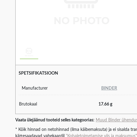
SPETSIFIKATSIOON
Manufacturer
BINDER
Brutokaal
17.66 g
Vaata ülejäänud tooteid selles kategoorias:
Muud Binder ühendu
* Kõik hinnad on netohinnad (ilma käibemaksuta) ja ei sisalda tran
kättesaadavad vahekaardil
"Kohaletoimetamise viis ja maksumus"