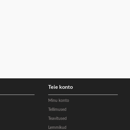
Teie konto
Minu konto
Tellimused
Teavitused
Lemmikud