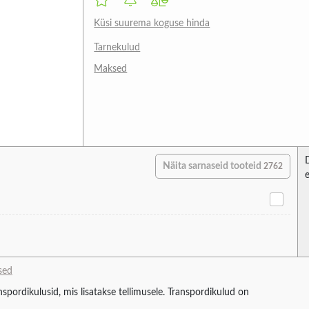
Küsi suurema koguse hinda
Tarnekulud
Maksed
Näita sarnaseid tooteid
2762
sed
spordikulusid, mis lisatakse tellimusele. Transpordikulud on