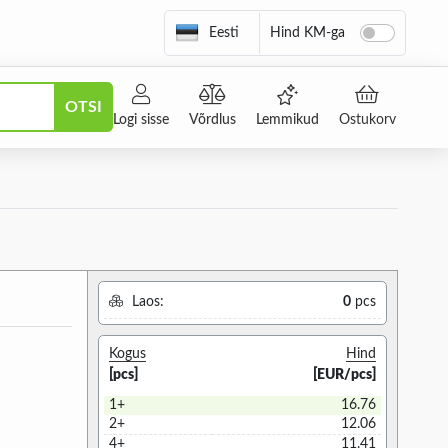
Eesti
Hind KM-ga
OTSI
Logi sisse
Võrdlus
Lemmikud
Ostukorv
Laos:
0
pcs
Kogus
Hind
[pcs]
[EUR/pcs]
1+
16.76
2+
12.06
4+
11.41