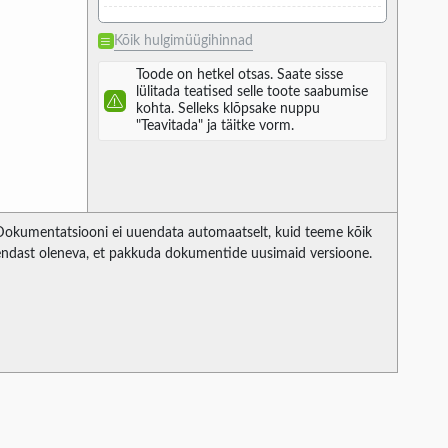
Kõik hulgimüügihinnad
Toode on hetkel otsas. Saate sisse
lülitada teatised selle toote saabumise
kohta. Selleks klõpsake nuppu
"Teavitada" ja täitke vorm.
Dokumentatsiooni ei uuendata automaatselt, kuid teeme kõik
endast oleneva, et pakkuda dokumentide uusimaid versioone.