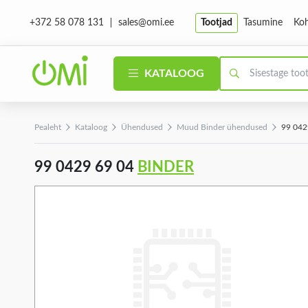
sales@omi.ee
Tootjad
Tasumine
Koh
+372 58 078 131
KATALOOG
Pealeht
Kataloog
Ühendused
Muud Binder ühendused
99 042
99 0429 69 04
BINDER